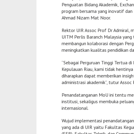
Penguatan Bidang Akademik, Exchan
program bersama yang inovatif dan 
Ahmad Nizam Mat Noor.
Rektor UIR Assoc Prof Dr Admiral, 
UITM Perlis Baranch Malaysia yang t
membangun kolaborasi dengan Pergur
meningkatkan kualitas pendidikan dan
“Sebagai Perguruan Tinggi Tertua d
Kepulauan Riau, kami tidak hentiny
diharapkan dapat memberikan insigh
administrasi akademik”, tutur Assoc 
Penandatanganan MoU ini tentu men
institusi, sekaligus membuka peluan
internasional.
Wujud implementasi penandatangana
yang ada di UIR yaitu Fakultas Kegu
(FEB), Fakultas Teknik, dan Communi