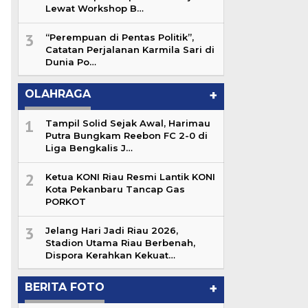
Lewat Workshop B…
3
“Perempuan di Pentas Politik”,
Catatan Perjalanan Karmila Sari di
Dunia Po…
OLAHRAGA
+
1
Tampil Solid Sejak Awal, Harimau
Putra Bungkam Reebon FC 2-0 di
Liga Bengkalis J…
2
Ketua KONI Riau Resmi Lantik KONI
Kota Pekanbaru Tancap Gas
PORKOT
3
Jelang Hari Jadi Riau 2026,
Stadion Utama Riau Berbenah,
Dispora Kerahkan Kekuat…
BERITA FOTO
+