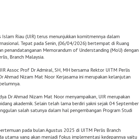
as Islam Riau (UIR) terus menunjukkan komitmennya dalam
rnasional. Tepat pada Senin, (06/04/2026) bertempat di Ruang
kan penandatanganan Memorandum of Understanding (MoU) dengan
rlis, Branch Malaysia.
IR Assoc Prof Dr Admiral, SH, MH bersama Rektor UITM Perlis
Dr Ahmad Nizam Mat Noor Kerjasama ini merupakan kelanjutan
ebelumnya.
dya Dr Ahmad Nizam Mat Noor menyampaikan, UIR merupakan
bidang akademik. Selain telah lama berdiri yakni sejak 04 September
eunggulan salah satunya dalam hal pengembangan Program Studi
pertemuan pada bulan Agustus 2025 di UITM Perlis Branch
nda utama yang akan menjadi fokus implementasi kedepannya yaitu