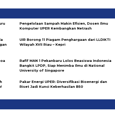
uru
Pengelolaan Sampah Makin Efisien, Dosen Ilmu
Komputer UPER Kembangkan Netrash
la
UIR Borong 11 Piagam Penghargaan dari LLDIKTI
ngan
Wilayah XVII Riau – Kepri
Doa
Rafif MAN 1 Pekanbaru Lolos Beasiswa Indonesia
Bangkit LPDP, Siap Menimba Ilmu di National
University of Singapore
ih
Pakar Energi UPER: Diversifikasi Bioenergi dan
!
Riset Jadi Kunci Keberhasilan B50