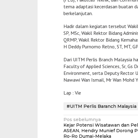
tema adaptasi kecerdasan buatan dal
berkelanjutan.
Hadir dalam kegiatan tersebut Waki
SP, MSc, Wakil Rektor Bidang Admini
QRMP, Wakil Rektor Bidang Kemahasi
H Deddy Purnomo Retno, ST, MT, GPA
Dari UITM Perlis Branch Malaysia had
Faculty of Applied Sciences, Sr, Gs 
Environment, serta Deputy Rector 
Nawawi Wan Ismail, Mr Wan Mohd Ya
Lap : Vie
#UITM Perlis Baranch Malaysia
Navigasi
Pos sebelumnya
Kejar Potensi Wisatawan dan Pel
pos
ASEAN, Hendry Munief Dorong P
Ro-Ro Dumai-Melaka