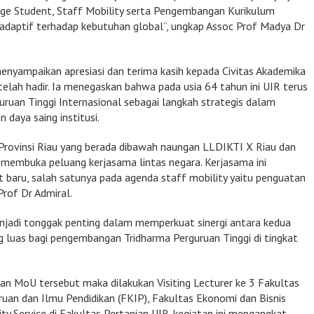
ge Student, Staff Mobility serta Pengembangan Kurikulum
adaptif terhadap kebutuhan global”, ungkap Assoc Prof Madya Dr
menyampaikan apresiasi dan terima kasih kepada Civitas Akademika
elah hadir. Ia menegaskan bahwa pada usia 64 tahun ini UIR terus
uan Tinggi Internasional sebagai langkah strategis dalam
 daya saing institusi.
i Provinsi Riau yang berada dibawah naungan LLDIKTI X Riau dan
a membuka peluang kerjasama lintas negara. Kerjasama ini
t baru, salah satunya pada agenda staff mobility yaitu penguatan
Prof Dr Admiral.
jadi tonggak penting dalam memperkuat sinergi antara kedua
g luas bagi pengembangan Tridharma Perguruan Tinggi di tingkat
n MoU tersebut maka dilakukan Visiting Lecturer ke 3 Fakultas
ruan dan Ilmu Pendidikan (FKIP), Fakultas Ekonomi dan Bisnis
ty Service di Fakultas Pertanian UIR. kegiatan ini mengangkat