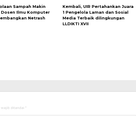
olaan Sampah Makin
Kembali, UIR Pertahankan Juara
n, Dosen Ilmu Komputer
1 Pengelola Laman dan Sosial
Kembangkan Netrash
Media Terbaik dilingkungan
LLDIKTI XVII
 wajib ditandai
*