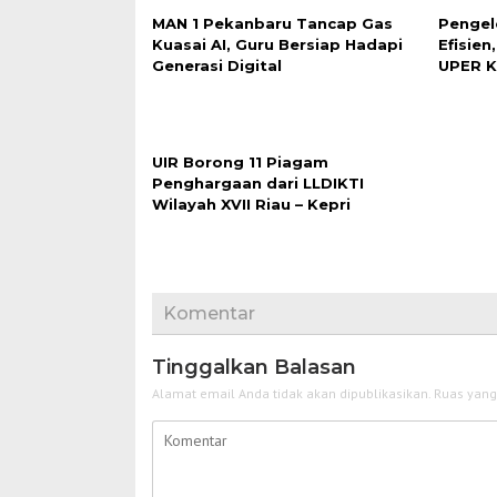
MAN 1 Pekanbaru Tancap Gas
Pengel
Kuasai AI, Guru Bersiap Hadapi
Efisie
Generasi Digital
UPER 
UIR Borong 11 Piagam
Penghargaan dari LLDIKTI
Wilayah XVII Riau – Kepri
Komentar
Tinggalkan Balasan
Alamat email Anda tidak akan dipublikasikan.
Ruas yang