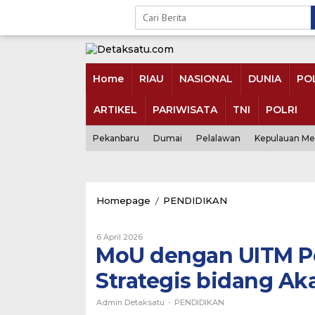
Skip
to
content
Home
RIAU
NASIONAL
DUNIA
POL
ARTIKEL
PARIWISATA
TNI
POLRI
Pekanbaru
Dumai
Pelalawan
Kepulauan Me
MoU
Homepage
/
PENDIDIKAN
dengan
UITM
6 April 2026
Oleh
Perlis
Admin
MoU dengan UITM Perl
Malaysia,
Detaksatu
UIR
Strategis bidang A
jadi
Mitra
Strategis
Admin Detaksatu
-
PENDIDIKAN
bidang