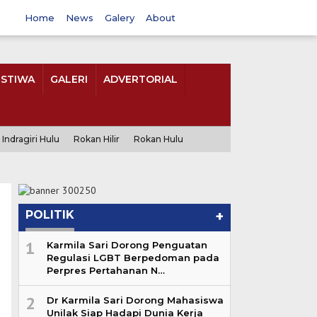
Home
News
Galery
About
ISTIWA
GALERI
ADVERTORIAL
Indragiri Hulu
Rokan Hilir
Rokan Hulu
POLITIK
+
1
Karmila Sari Dorong Penguatan
Regulasi LGBT Berpedoman pada
Perpres Pertahanan N…
2
Dr Karmila Sari Dorong Mahasiswa
Unilak Siap Hadapi Dunia Kerja