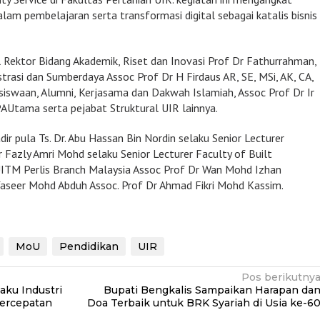
am pembelajaran serta transformasi digital sebagai katalis bisnis
l Rektor Bidang Akademik, Riset dan Inovasi Prof Dr Fathurrahman,
strasi dan Sumberdaya Assoc Prof Dr H Firdaus AR, SE, MSi, AK, CA,
swaan, Alumni, Kerjasama dan Dakwah Islamiah, Assoc Prof Dr Ir
Utama serta pejabat Struktural UIR lainnya.
ir pula Ts. Dr. Abu Hassan Bin Nordin selaku Senior Lecturer
Dr Fazly Amri Mohd selaku Senior Lecturer Faculty of Built
UITM Perlis Branch Malaysia Assoc Prof Dr Wan Mohd Izhan
seer Mohd Abduh Assoc. Prof Dr Ahmad Fikri Mohd Kassim.
MoU
Pendidikan
UIR
Pos berikutny
aku Industri
Bupati Bengkalis Sampaikan Harapan da
ercepatan
Doa Terbaik untuk BRK Syariah di Usia ke-6