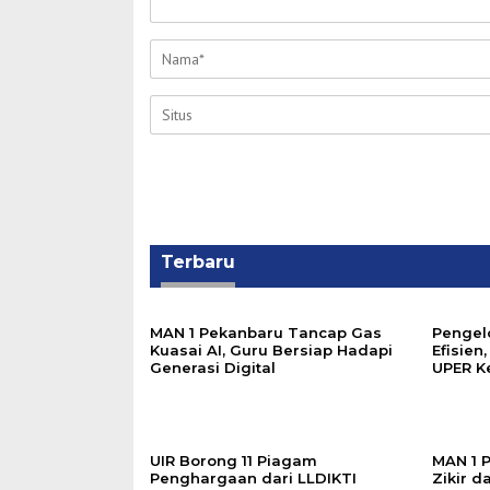
Terbaru
MAN 1 Pekanbaru Tancap Gas
Pengel
Kuasai AI, Guru Bersiap Hadapi
Efisien
Generasi Digital
UPER K
UIR Borong 11 Piagam
MAN 1 P
Penghargaan dari LLDIKTI
Zikir 