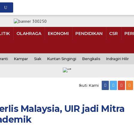
ITIK
OLAHRAGA
EKONOMI
PENDIDIKAN
CSR
PER
ranti
Kampar
Siak
Kuntan Singingi
Bengkalis
Indragiri Hilir
Ikuti Kami
is Malaysia, UIR jadi Mitra
kademik