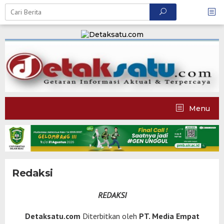
Skip
to
content
Menu
Redaksi
|
6
REDAKSI
Juni
2018
Oleh
Detaksatu.com
Diterbitkan oleh
PT. Media Empat
Admin