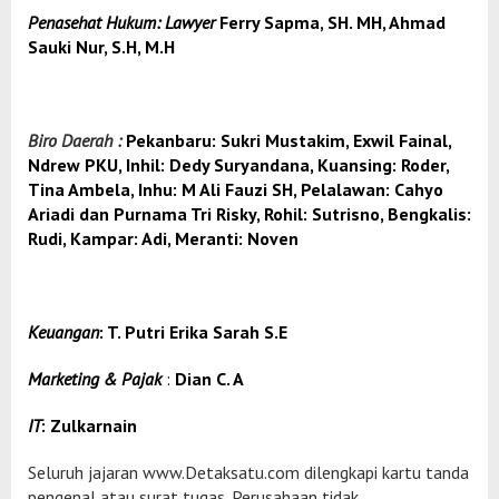
Penasehat Hukum: Lawyer
Ferry Sapma, SH. MH, Ahmad
Sauki Nur, S.H, M.H
Biro Daerah :
Pekanbaru:
Sukri Mustakim, Exwil Fainal,
Ndrew PKU,
Inhil:
Dedy Suryandana,
Kuansing:
Roder,
Tina Ambela,
Inhu:
M Ali Fauzi SH,
Pelalawan:
Cahyo
Ariadi dan Purnama Tri Risky,
Rohil:
Sutrisno,
Bengkalis:
Rudi,
Kampar:
Adi,
Meranti:
Noven
Keuangan
:
T. Putri Erika Sarah S.E
Marketing & Pajak
:
Dian C. A
IT
:
Zulkarnain
Seluruh jajaran www.Detaksatu.com dilengkapi kartu tanda
pengenal atau surat tugas. Perusahaan tidak