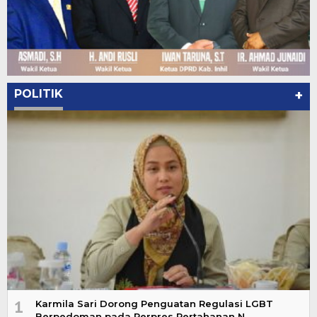
POLITIK
+
1
Karmila Sari Dorong Penguatan Regulasi LGBT
Berpedoman pada Perpres Pertahanan N…