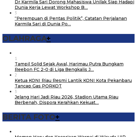
Dr Karmila Sari Dorong Mahasiswa Unilak Siap Hadapi
Dunia Kerja Lewat Workshop B…
3
“Perempuan di Pentas Politik”, Catatan Perjalanan
Karmila Sari di Dunia Po…
OLAHRAGA
+
1
Tampil Solid Sejak Awal, Harimau Putra Bungkam
Reebon FC 2-0 di Liga Bengkalis J…
2
Ketua KONI Riau Resmi Lantik KONI Kota Pekanbaru
Tancap Gas PORKOT
3
Jelang Hari Jadi Riau 2026, Stadion Utama Riau
Berbenah, Dispora Kerahkan Kekuat…
BERITA FOTO
+
Momen Haru dan Keceriaan Warnai di Wisuda UIR