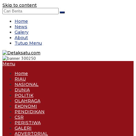
Skip to content
Home
News
Galery
About
Tutup Menu
Menu
Home
RIAU
NASIONAL
DUNIA
POLITIK
OLAHRAGA
EKONOMI
PENDIDIKAN
CSR
PERISTIWA
GALERI
ADVERTORIAL