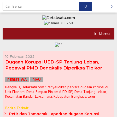
Skip
to
content
Menu
10 Februari 2025
Dugaan Korupsi UED-SP Tanjung Leban,
Pegawai PMD Bengkalis Diperiksa Tipikor
,
PERISTIWA
RIAU
Bengkalis, Detaksatu.com : Penyelidikan perkara dugaan korupsi di
Unit Ekonomi Desa-Simpan Pinjam (UED-SP) Desa Tanjung Leban,
Kementerian
Kecamatan Bandar Laksamana, Kabupaten Bengkalis, terus
ATR/BPN
Upacara
Menteri Nusron
Pastikan
Setahun Menteri
Peringatan
BP Tapera dan
Berita Terkait
Sampaikan
Kesiapan Lahan
Nusron: 96
HANTARU 2025,
BRK Syariah
Petir dan Tamperak Laporkan dugaan Korupsi
Ceramah Agama di
Huntap dan
Persen
Menteri Nusron
Perkuat