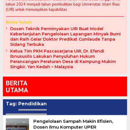
tahun 2024 menjadi tahun pembuktian bagi Universitas Islam Riau
(UIR) untuk menunjukkan kapabilitas
Berita Terkait
Kementerian
Dosen Teknik Perminyakan UIR Buat Model
ATR/BPN
Upacara
Keberlanjutan Pengelolaan Lapangan Minyak Bumi
Menteri Nusron
Pastikan
Setahun Menteri
Peringatan
BP Tapera dan
dan Raih Gelar Doktor Predikat Cumlaude Tanpa
Sampaikan
Kesiapan Lahan
Nusron: 96
HANTARU 2025,
BRK Syariah
Sidang Terbuka
Ceramah Agama di
Huntap dan
Persen
Menteri Nusron
Perkuat
Korps Marinir TNI
Huntara bagi
Penertiban Tanah
Realisasikan Asta
Kolaborasi,
Ketua Tim PKM Pascasarjana UIR, Dr. Efendi
AL Cilandak: Al-
Masyarakat
Telantar
Cita dengan
Lakukan
Ibnususilo Lakukan Penyuluhan Hukum
Qur’an Jadi
Terdampak
Dialokasikan
Menjaga Tanah
Monitoring
Perancangan Peraturan Desa di Kampung Mukim
Petunjuk bagi
Bencana di
untuk Reforma
dan Menata
Rumah Subsidi
Singkir, Yan Kedah – Malaysia
Manusia
Sumatera
Agraria
Ruang
MBR di Riau
BERITA
UTAMA
Tag:
Pendidikan
Pengelolaan Sampah Makin Efisien,
Dosen Ilmu Komputer UPER