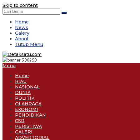
Skip to content
Home
News
Galery
About
Tutup Menu
Menu
Home
RIAU
NASIONAL
DUNIA
POLITIK
OLAHRAGA
EKONOMI
PENDIDIKAN
CSR
PERISTIWA
GALERI
ADVERTORIAL