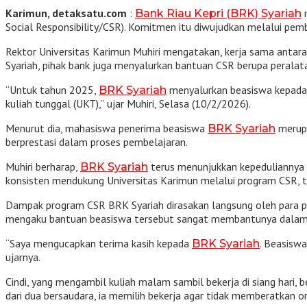
Karimun, detaksatu.com
:
m
Bank Riau Kepri (BRK) Syariah
Social Responsibility/CSR). Komitmen itu diwujudkan melalui pemb
Rektor Universitas Karimun Muhiri mengatakan, kerja sama antar
Syariah, pihak bank juga menyalurkan bantuan CSR berupa perala
“Untuk tahun 2025,
menyalurkan beasiswa kepada
BRK Syariah
kuliah tunggal (UKT),” ujar Muhiri, Selasa (10/2/2026).
Menurut dia, mahasiswa penerima beasiswa
merupa
BRK Syariah
berprestasi dalam proses pembelajaran.
Muhiri berharap,
terus menunjukkan kepeduliannya 
BRK Syariah
konsisten mendukung Universitas Karimun melalui program CSR,
Dampak program CSR BRK Syariah dirasakan langsung oleh para pen
mengaku bantuan beasiswa tersebut sangat membantunya dalam 
“Saya mengucapkan terima kasih kepada
. Beasiswa
BRK Syariah
ujarnya.
Cindi, yang mengambil kuliah malam sambil bekerja di siang hari, 
dari dua bersaudara, ia memilih bekerja agar tidak memberatkan 