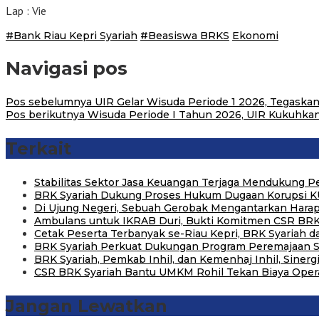
Lap : Vie
#Bank Riau Kepri Syariah
#Beasiswa BRKS
Ekonomi
Navigasi pos
Pos sebelumnya
UIR Gelar Wisuda Periode 1 2026, Tegaska
Pos berikutnya
Wisuda Periode I Tahun 2026, UIR Kukuhkan
Terkait
Stabilitas Sektor Jasa Keuangan Terjaga Mendukung
BRK Syariah Dukung Proses Hukum Dugaan Korupsi K
Di Ujung Negeri, Sebuah Gerobak Mengantarkan Hara
Ambulans untuk IKRAB Duri, Bukti Komitmen CSR BRK
Cetak Peserta Terbanyak se-Riau Kepri, BRK Syariah
BRK Syariah Perkuat Dukungan Program Peremajaan S
BRK Syariah, Pemkab Inhil, dan Kemenhaj Inhil, Sinerg
CSR BRK Syariah Bantu UMKM Rohil Tekan Biaya Opera
Jangan Lewatkan