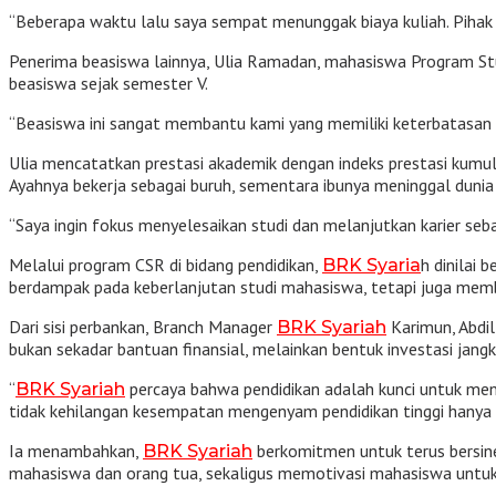
“Beberapa waktu lalu saya sempat menunggak biaya kuliah. Pi
Penerima beasiswa lainnya, Ulia Ramadan, mahasiswa Program Stu
beasiswa sejak semester V.
“Beasiswa ini sangat membantu kami yang memiliki keterbatasan e
Ulia mencatatkan prestasi akademik dengan indeks prestasi kumulat
Ayahnya bekerja sebagai buruh, sementara ibunya meninggal dunia 
“Saya ingin fokus menyelesaikan studi dan melanjutkan karier seba
Melalui program CSR di bidang pendidikan,
h dinilai
BRK Syaria
berdampak pada keberlanjutan studi mahasiswa, tetapi juga memb
Dari sisi perbankan, Branch Manager
Karimun, Abdi
BRK Syariah
bukan sekadar bantuan finansial, melainkan bentuk investasi jang
“
percaya bahwa pendidikan adalah kunci untuk meni
BRK Syariah
tidak kehilangan kesempatan mengenyam pendidikan tinggi hanya 
Ia menambahkan,
berkomitmen untuk terus bersine
BRK Syariah
mahasiswa dan orang tua, sekaligus memotivasi mahasiswa untuk 