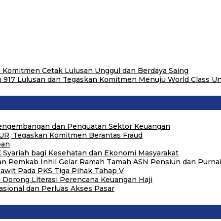
n Komitmen Cetak Lulusan Unggul dan Berdaya Saing
 917 Lulusan dan Tegaskan Komitmen Menuju World Class Uni
 Pengembangan dan Penguatan Sektor Keuangan
UR, Tegaskan Komitmen Berantas Fraud
pan
 Syariah bagi Kesehatan dan Ekonomi Masyarakat
 dan Pemkab Inhil Gelar Ramah Tamah ASN Pensiun dan Purna
awit Pada PKS Tiga Pihak Tahap V
i Dorong Literasi Perencana Keuangan Haji
sional dan Perluas Akses Pasar