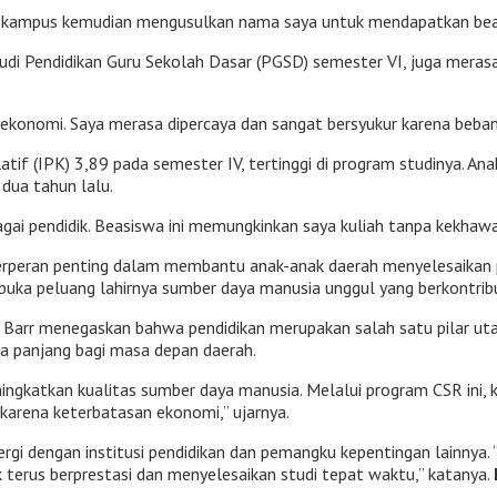
hak kampus kemudian mengusulkan nama saya untuk mendapatkan b
di Pendidikan Guru Sekolah Dasar (PGSD) semester VI, juga merasa
konomi. Saya merasa dipercaya dan sangat bersyukur karena beban b
if (IPK) 3,89 pada semester IV, tertinggi di program studinya. Anak
dua tahun lalu.
gai pendidik. Beasiswa ini memungkinkan saya kuliah tanpa kekhawat
 berperan penting dalam membantu anak-anak daerah menyelesaikan p
uka peluang lahirnya sumber daya manusia unggul yang berkontrib
l Barr menegaskan bahwa pendidikan merupakan salah satu pilar u
ka panjang bagi masa depan daerah.
ngkatkan kualitas sumber daya manusia. Melalui program CSR ini, 
karena keterbatasan ekonomi,” ujarnya.
rgi dengan institusi pendidikan dan pemangku kepentingan lainnya.
terus berprestasi dan menyelesaikan studi tepat waktu,” katanya.