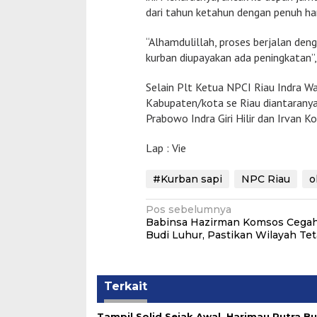
dari tahun ketahun dengan penuh h
“Alhamdulillah, proses berjalan den
kurban diupayakan ada peningkatan”,
Selain Plt Ketua NPCI Riau Indra W
Kabupaten/kota se Riau diantarany
Prabowo Indra Giri Hilir dan Irvan K
Lap : Vie
#Kurban sapi
NPC Riau
o
Navigasi
Pos sebelumnya
Babinsa Hazirman Komsos Cegah 
pos
Budi Luhur, Pastikan Wilayah T
Terkait
Tampil Solid Sejak Awal, Harimau Putra 