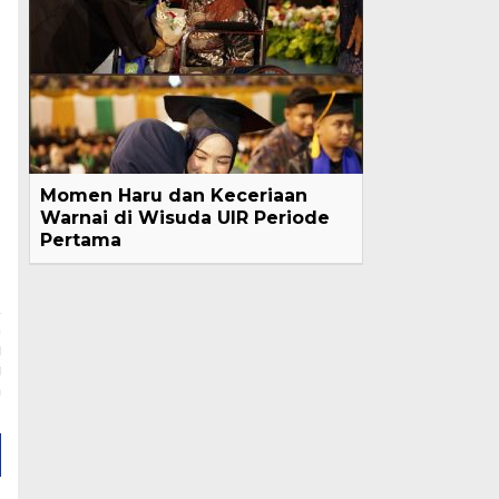
Momen Haru dan Keceriaan
Warnai di Wisuda UIR Periode
Pertama
a
i
i
h