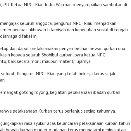
i, Plt Ketua NPCI Riau Indra Warman menyampaikan sambutan di
engajak seluruh anggota, pengurus NPCI Riau, menjadikan
 memperkuat ukhuwah Islamiyah dan kepedulian sosial di tengah
olahraga difabel ini.
ta tetap dan dapat melaksanakan penyembelihan hewan qurban dua
kasih kepada seluruh Shohibul qurban, para ketua NPCI
u, baik secara moril maupun materil,” ujarnya.
 seluruh Pengurus NPCI Riau yang telah bekerja keras sejak
an.
emangat gotong royong, kegiatan pelaksanaan ibadah qurban
ahwa pelaksanaan Kurban terus berlanjut setiap tahunnya.
gungkapkan rasa syukur atas kelancaran pelaksanaan kurban tahun
umlah hewan kurban mudah-mudahan terus mengalami peningkatan