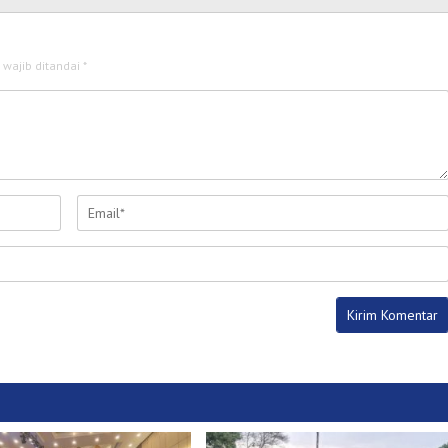
 wajib ditandai
*