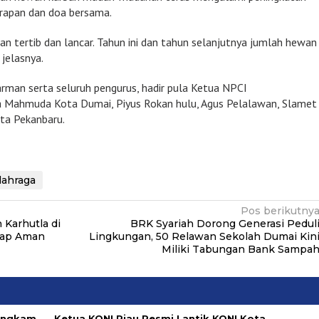
arapan dan doa bersama.
gan tertib dan lancar. Tahun ini dan tahun selanjutnya jumlah hewan
 jelasnya.
arman serta seluruh pengurus, hadir pula Ketua NPCI
a Mahmuda Kota Dumai, Piyus Rokan hulu, Agus Pelalawan, Slamet
ota Pekanbaru.
lahraga
Pos berikutny
Karhutla di
BRK Syariah Dorong Generasi Pedul
etap Aman
Lingkungan, 50 Relawan Sekolah Dumai Kin
Miliki Tabungan Bank Sampa
Bungkam
Ketua KONI Riau Resmi Lantik KONI Kota