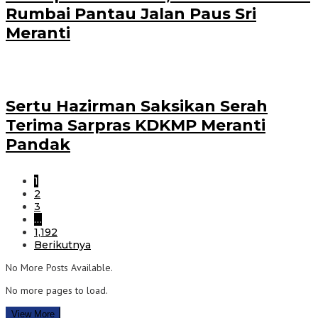
Rumbai Pantau Jalan Paus Sri
Meranti
Sertu Hazirman Saksikan Serah
Terima Sarpras KDKMP Meranti
Pandak
1
2
3
…
1,192
Berikutnya
No More Posts Available.
No more pages to load.
View More