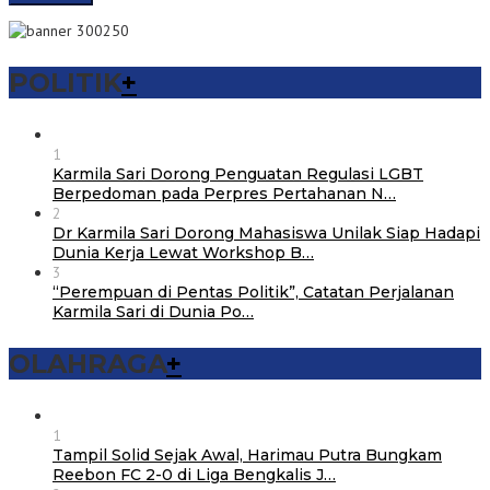
POLITIK
+
1
Karmila Sari Dorong Penguatan Regulasi LGBT
Berpedoman pada Perpres Pertahanan N…
2
Dr Karmila Sari Dorong Mahasiswa Unilak Siap Hadapi
Dunia Kerja Lewat Workshop B…
3
“Perempuan di Pentas Politik”, Catatan Perjalanan
Karmila Sari di Dunia Po…
OLAHRAGA
+
1
Tampil Solid Sejak Awal, Harimau Putra Bungkam
Reebon FC 2-0 di Liga Bengkalis J…