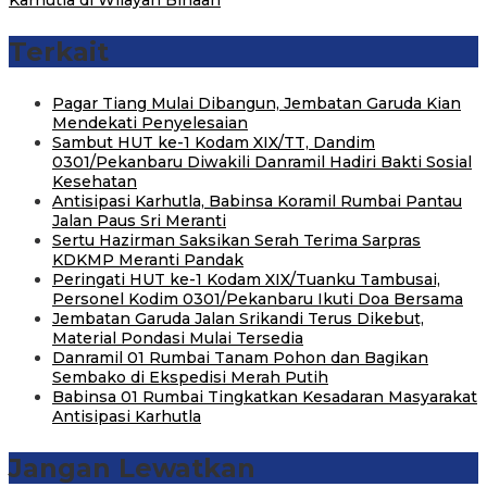
Terkait
Pagar Tiang Mulai Dibangun, Jembatan Garuda Kian
Mendekati Penyelesaian
Sambut HUT ke-1 Kodam XIX/TT, Dandim
0301/Pekanbaru Diwakili Danramil Hadiri Bakti Sosial
Kesehatan
Antisipasi Karhutla, Babinsa Koramil Rumbai Pantau
Jalan Paus Sri Meranti
Sertu Hazirman Saksikan Serah Terima Sarpras
KDKMP Meranti Pandak
Peringati HUT ke-1 Kodam XIX/Tuanku Tambusai,
Personel Kodim 0301/Pekanbaru Ikuti Doa Bersama
Jembatan Garuda Jalan Srikandi Terus Dikebut,
Material Pondasi Mulai Tersedia
Danramil 01 Rumbai Tanam Pohon dan Bagikan
Sembako di Ekspedisi Merah Putih
Babinsa 01 Rumbai Tingkatkan Kesadaran Masyarakat
Antisipasi Karhutla
Jangan Lewatkan