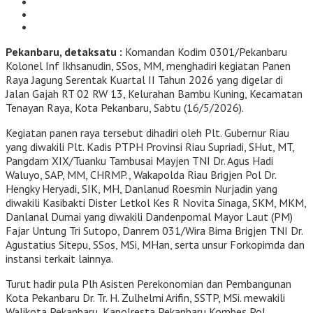
Pekanbaru, detaksatu :
Komandan Kodim 0301/Pekanbaru
Kolonel Inf Ikhsanudin, SSos, MM, menghadiri kegiatan Panen
Raya Jagung Serentak Kuartal II Tahun 2026 yang digelar di
Jalan Gajah RT 02 RW 13, Kelurahan Bambu Kuning, Kecamatan
Tenayan Raya, Kota Pekanbaru, Sabtu (16/5/2026).
Kegiatan panen raya tersebut dihadiri oleh Plt. Gubernur Riau
yang diwakili Plt. Kadis PTPH Provinsi Riau Supriadi, SHut, MT,
Pangdam XIX/Tuanku Tambusai Mayjen TNI Dr. Agus Hadi
Waluyo, SAP, MM, CHRMP., Wakapolda Riau Brigjen Pol Dr.
Hengky Heryadi, SIK, MH, Danlanud Roesmin Nurjadin yang
diwakili Kasibakti Dister Letkol Kes R Novita Sinaga, SKM, MKM,
Danlanal Dumai yang diwakili Dandenpomal Mayor Laut (PM)
Fajar Untung Tri Sutopo, Danrem 031/Wira Bima Brigjen TNI Dr.
Agustatius Sitepu, SSos, MSi, MHan, serta unsur Forkopimda dan
instansi terkait lainnya.
Turut hadir pula Plh Asisten Perekonomian dan Pembangunan
Kota Pekanbaru Dr. Tr. H. Zulhelmi Arifin, SSTP, MSi. mewakili
Walikota Pekanbaru, Kapolresta Pekanbaru Kombes Pol