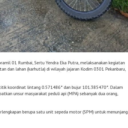
oramil 01 Rumbai, Sertu Yendra Eka Putra, melaksanakan kegiatan
tan dan lahan (karhutla) di wilayah jajaran Kodim 0301 Pekanbaru,
i titik koordinat lintang 0.571486° dan bujur 101.385470°. Dalam
libatkan unsur masyarakat peduli api (MPA) sebanyak dua orang,
perlengkapan berupa satu unit sepeda motor (SPM) untuk menunjang