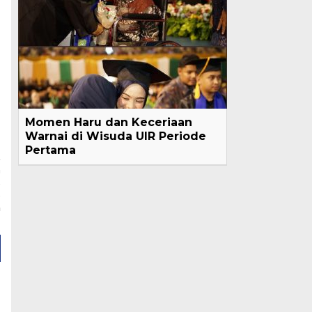
Momen Haru dan Keceriaan
Warnai di Wisuda UIR Periode
Pertama
a
s
3
n