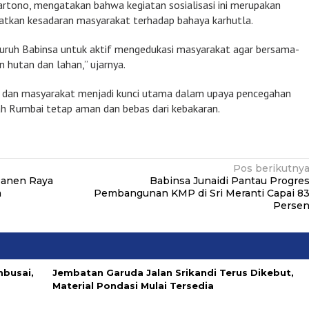
rtono, mengatakan bahwa kegiatan sosialisasi ini merupakan
atkan kesadaran masyarakat terhadap bahaya karhutla.
uruh Babinsa untuk aktif mengedukasi masyarakat agar bersama-
 hutan dan lahan,” ujarnya.
I dan masyarakat menjadi kunci utama dalam upaya pencegahan
yah Rumbai tetap aman dan bebas dari kebakaran.
Pos berikutny
Panen Raya
Babinsa Junaidi Pantau Progre
a
Pembangunan KMP di Sri Meranti Capai 8
Perse
mbusai,
Jembatan Garuda Jalan Srikandi Terus Dikebut,
a
Material Pondasi Mulai Tersedia