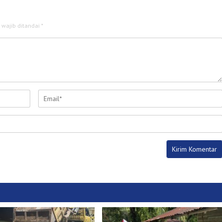
 wajib ditandai
*