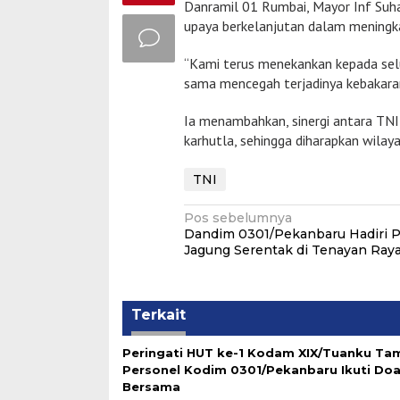
Danramil 01 Rumbai, Mayor Inf Suha
upaya berkelanjutan dalam meningk
“Kami terus menekankan kepada sel
sama mencegah terjadinya kebakaran
Ia menambahkan, sinergi antara TN
karhutla, sehingga diharapkan wila
TNI
Navigasi
Pos sebelumnya
Dandim 0301/Pekanbaru Hadiri 
pos
Jagung Serentak di Tenayan Ray
Terkait
Peringati HUT ke-1 Kodam XIX/Tuanku Ta
Personel Kodim 0301/Pekanbaru Ikuti Do
Bersama