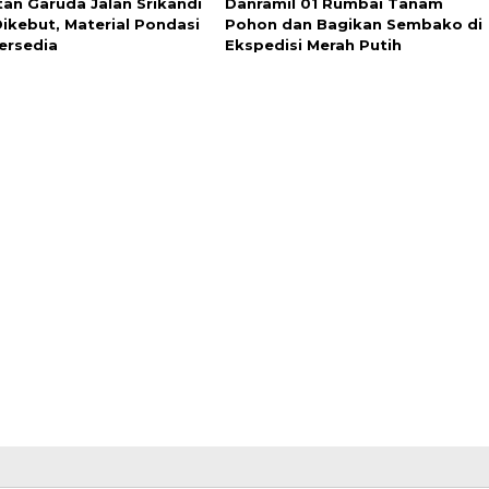
an Garuda Jalan Srikandi
Danramil 01 Rumbai Tanam
Dikebut, Material Pondasi
Pohon dan Bagikan Sembako di
Tersedia
Ekspedisi Merah Putih