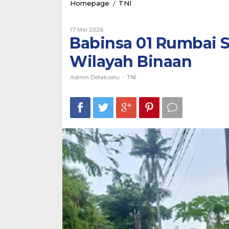
Babinsa
Homepage
/
TNI
01
Rumbai
Oleh
Sosialisasi
17 Mei 2026
Admin
Babinsa 01 Rumbai So
Cegah
Detaksatu
Karhutla
Wilayah Binaan
di
Wilayah
Binaan
Admin Detaksatu
-
TNI