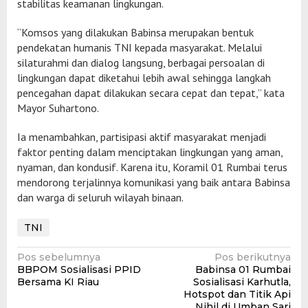
stabilitas keamanan lingkungan.
“Komsos yang dilakukan Babinsa merupakan bentuk
pendekatan humanis TNI kepada masyarakat. Melalui
silaturahmi dan dialog langsung, berbagai persoalan di
lingkungan dapat diketahui lebih awal sehingga langkah
pencegahan dapat dilakukan secara cepat dan tepat,” kata
Mayor Suhartono.
Ia menambahkan, partisipasi aktif masyarakat menjadi
faktor penting dalam menciptakan lingkungan yang aman,
nyaman, dan kondusif. Karena itu, Koramil 01 Rumbai terus
mendorong terjalinnya komunikasi yang baik antara Babinsa
dan warga di seluruh wilayah binaan.
TNI
Navigasi
Pos sebelumnya
Pos berikutnya
BBPOM Sosialisasi PPID
Babinsa 01 Rumbai
pos
Bersama KI Riau
Sosialisasi Karhutla,
Hotspot dan Titik Api
Nihil di Umban Sari