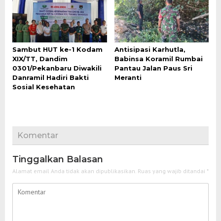
Sambut HUT ke-1 Kodam
Antisipasi Karhutla,
XIX/TT, Dandim
Babinsa Koramil Rumbai
0301/Pekanbaru Diwakili
Pantau Jalan Paus Sri
Danramil Hadiri Bakti
Meranti
Sosial Kesehatan
Komentar
Tinggalkan Balasan
Alamat email Anda tidak akan dipublikasikan.
Ruas yang wajib ditandai
*