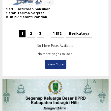
Sertu Hazirman Saksikan
Serah Terima Sarpras
KDKMP Meranti Pandak
1
2
3
…
1,192
Berikutnya
No More Posts Available.
No more pages to load.
View More