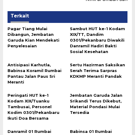
Terkait
Pagar Tiang Mulai
Sambut HUT ke-1 Kodam
Dibangun, Jembatan
XIX/TT, Dandim
Garuda Kian Mendekati
0301/Pekanbaru Diwakili
Penyelesaian
Danramil Hadiri Bakti
Sosial Kesehatan
Antisipasi Karhutla,
Sertu Hazirman Saksikan
Babinsa Koramil Rumbai
Serah Terima Sarpras
Pantau Jalan Paus Sri
KDKMP Meranti Pandak
Meranti
Peringati HUT ke-1
Jembatan Garuda Jalan
Kodam XIX/Tuanku
Srikandi Terus Dikebut,
Tambusai, Personel
Material Pondasi Mulai
Kodim 0301/Pekanbaru
Tersedia
Ikuti Doa Bersama
Danramil 01 Rumbai
Babinsa 01 Rumbai