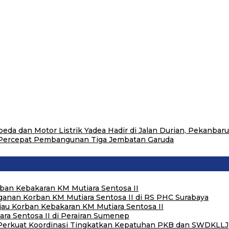
eda dan Motor Listrik Yadea Hadir di Jalan Durian, Pekanbaru
 Percepat Pembangunan Tiga Jembatan Garuda
rban Kebakaran KM Mutiara Sentosa II
anan Korban KM Mutiara Sentosa II di RS PHC Surabaya
njau Korban Kebakaran KM Mutiara Sentosa II
ra Sentosa II di Perairan Sumenep
 Perkuat Koordinasi Tingkatkan Kepatuhan PKB dan SWDKLLJ