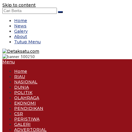
Skip to content
Home
News
Galery
About
Tutup Menu
Menu
Home
RIAU
NASIONAL
DUNIA
POLITIK
OLAHRAGA
EKONOMI
PENDIDIKAN
CSR
PERISTIWA
GALERI
ADVERTORIAL