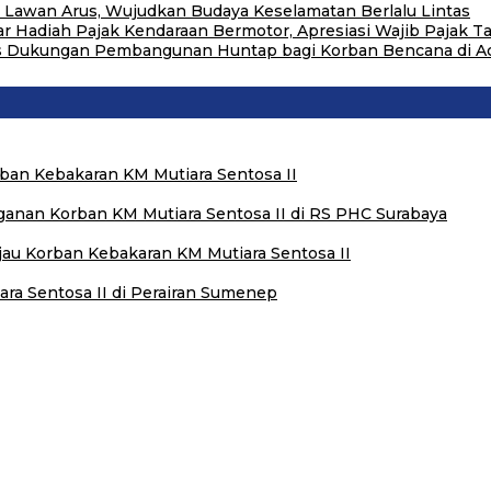
ri Lawan Arus, Wujudkan Budaya Keselamatan Berlalu Lintas
adiah Pajak Kendaraan Bermotor, Apresiasi Wajib Pajak Ta
tas Dukungan Pembangunan Huntap bagi Korban Bencana di 
rban Kebakaran KM Mutiara Sentosa II
anan Korban KM Mutiara Sentosa II di RS PHC Surabaya
njau Korban Kebakaran KM Mutiara Sentosa II
ra Sentosa II di Perairan Sumenep