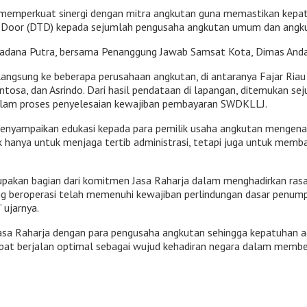
 memperkuat sinergi dengan mitra angkutan guna memastikan kepatu
Door (DTD) kepada sejumlah pengusaha angkutan umum dan angkut
Pradana Putra, bersama Penanggung Jawab Samsat Kota, Dimas Anda
ngsung ke beberapa perusahaan angkutan, di antaranya Fajar Riau Wi
tosa, dan Asrindo. Dari hasil pendataan di lapangan, ditemukan se
dalam proses penyelesaian kewajiban pembayaran SWDKLLJ.
 menyampaikan edukasi kepada para pemilik usaha angkutan menge
ak hanya untuk menjaga tertib administrasi, tetapi juga untuk mem
pakan bagian dari komitmen Jasa Raharja dalam menghadirkan ra
g beroperasi telah memenuhi kewajiban perlindungan dasar penump
ujarnya.
Jasa Raharja dengan para pengusaha angkutan sehingga kepatuhan a
at berjalan optimal sebagai wujud kehadiran negara dalam member