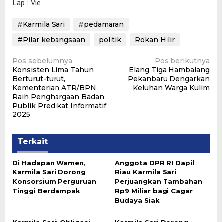
Lap : Vie
#Karmila Sari
#pedamaran
#Pilar kebangsaan
politik
Rokan Hilir
Navigasi
Pos sebelumnya
Pos berikutnya
Konsisten Lima Tahun
Elang Tiga Hambalang
pos
Berturut-turut,
Pekanbaru Dengarkan
Kementerian ATR/BPN
Keluhan Warga Kulim
Raih Penghargaan Badan
Publik Predikat Informatif
2025
Terkait
Di Hadapan Wamen,
Anggota DPR RI Dapil
Karmila Sari Dorong
Riau Karmila Sari
Konsorsium Perguruan
Perjuangkan Tambahan
Tinggi Berdampak
Rp9 Miliar bagi Cagar
Budaya Siak