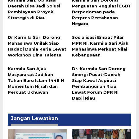
Karmila Sari: Obligasi
Karmila Sari Dorong
Daerah Bisa Jadi Solusi
Penguatan Regulasi LGBT
Pembiayaan Proyek
Berpedoman pada
Strategis di Riau
Perpres Pertahanan
Negara
Dr Karmila Sari Dorong
Sosialisasi Empat Pilar
Mahasiswa Unilak Siap
MPR RI, Karmila Sari Ajak
Hadapi Dunia Kerja Lewat
Mahasiswa Perkuat Nilai
Workshop Bina Talenta
Kebangsaan
Karmila Sari Ajak
Dr. Karmila Sari Dorong
Masyarakat Jadikan
Sinergi Pusat-Daerah,
Tahun Baru Islam 1448 H
Siap Kawal Aspirasi
Momentum Hijrah dan
Pembangunan Riau
Perkuat Ukhuwah
Lewat Forum DPR RI
Dapil Riau
Jangan Lewatkan