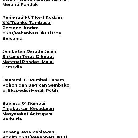
Meranti Pandak
Peringati HUT ke-1 Kodam
XIX/Tuanku Tambusai,
Personel Kodim
0301/Pekanbaru Ikuti Doa
Bersama
Jembatan Garuda Jalan
Srikandi Terus Dikebut,
Material Pondasi Mulai
Tersedia
Danramil 01 Rumbai Tanam
Pohon dan Bagikan Sembako
di Ekspedisi Merah Putih
Babinsa 01 Rumbai
Tingkatkan Kesadaran
Masyarakat Antisipasi
Karhutla
Kenang Jasa Pahlawan,
Kodim 0301/Pekanbaru Ikuti