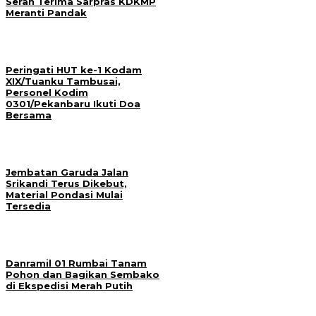
Serah Terima Sarpras KDKMP
Meranti Pandak
Peringati HUT ke-1 Kodam
XIX/Tuanku Tambusai,
Personel Kodim
0301/Pekanbaru Ikuti Doa
Bersama
Jembatan Garuda Jalan
Srikandi Terus Dikebut,
Material Pondasi Mulai
Tersedia
Danramil 01 Rumbai Tanam
Pohon dan Bagikan Sembako
di Ekspedisi Merah Putih