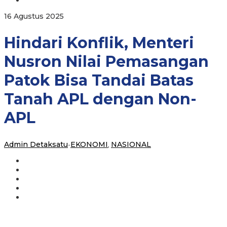
Patok
Bisa
oleh
16 Agustus 2025
Tandai
Admin
Batas
Detaksatu
Hindari Konflik, Menteri
Tanah
APL
dengan
Nusron Nilai Pemasangan
Non-
APL
Patok Bisa Tandai Batas
Tanah APL dengan Non-
APL
Admin Detaksatu
-
EKONOMI
,
NASIONAL