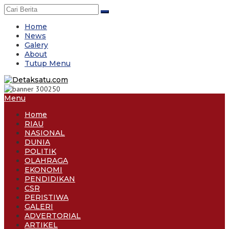
Skip
to
content
Home
News
Galery
About
Tutup Menu
Menu
Home
RIAU
NASIONAL
DUNIA
POLITIK
OLAHRAGA
EKONOMI
PENDIDIKAN
CSR
PERISTIWA
GALERI
ADVERTORIAL
ARTIKEL