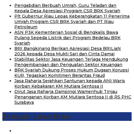
Pengabdian Berbuah Umrah, Guru Teladan dan
Kepala Desa Apresiasi Program CSR BRK Syariah
Plt Gubernur Riau Lepas Keberangkatan 11 Penerima
Umrah Program CSR BRK Syariah dan PT Riau
Petroleum
ASN P3K Kementerian Sosial di Bengkalis Bawa
Pulang Sepeda Listrik dari Program Bedelau BRK
Syariah
BRI Bangkinang Berikan Apresiasi Desa BRILiaN
2026 kepada Desa Mukti Sari dan Cinta Damai
Stabilitas Sektor Jasa Keuangan Terjaga Mendukung
Pengembangan dan Penguatan Sektor Keuangan
BRK Syariah Dukung Proses Hukum Dugaan Korupsi
KUR, Tegaskan Komitmen Berantas Fraud
Jasa Raharja Serahkan Santunan kepada Ahli Waris
Korban Kebakaran KM Mutiara Sentosa II
Dirut Jasa Raharja Dampingi Wamenhub Tinjau
Penanganan Korban KM Mutiara Sentosa II di RS PHC
Surabaya
Jangan Lewatkan