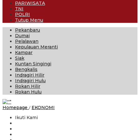
PARIWISATA
TNI
POLRI
Tutup Menu
Pekanbaru
Dumai
Pelalawan
Kepulauan Meranti
Kampar
Siak
Kuntan Singingi
Bengkalis
Indragiri Hilir
Indragiri Hulu
Rokan Hilir
Rokan Hulu
Hindari
Homepage
/
EKONOMI
Konflik,
Ikuti Kami
Menteri
Nusron
Nilai
Pemasangan