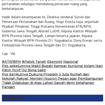
pertanahan sekaligus mendukung penataan ruang yang
berkelanjutan.
Hadir dalam kesempatan ini, Direktur Jenderal Survei dan
Pemetaan Pertanahan dan Ruang, Virgo Eresta Jaya, sejumlah
Pejabat Pimpinan Tinggi Pratama Kementerian ATR/BPN,
Gubernur Jawa Tengah, Ahmad Luthfi, Kepala Kantor Wilayah
BPN Provinsi Jawa Tengah, Lampri beserta jajaran, Kepala
Kantor Wilayah BPN Provinsi D.I. Yogyakarta, Dony Erwan, serta
Forkopimda Provinsi Jawa Tengah dan D.I. Yogyakarta.
Lap : Vie
#ATR/BPN
#Patok Tanah
Ekonomi
Nasional
Navigasi
Pos sebelumnya
Wakil Bupati Kampar Kunjungi Kolam Ikan
Patin Yonif 132 Bima Sakti
pos
Pos berikutnya
Dukung Program 3 Juta Rumah dan
Sekolah Rakyat, Menteri Nusron Pesan agar Pembangunan
Tidak Dilakukan di Atas Lahan Sawah demi Ketahanan
Pangan
Terkait