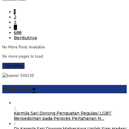
1
2
3
…
688
Berikutnya
No More Posts Available.
No more pages to load.
View More
POLITIK
+
1
Karmila Sari Dorong Penguatan Regulasi LGBT
Berpedoman pada Perpres Pertahanan N…
2
Dr Karmila Sari Dorong Mahasiswa Unilak Siap Hadapi