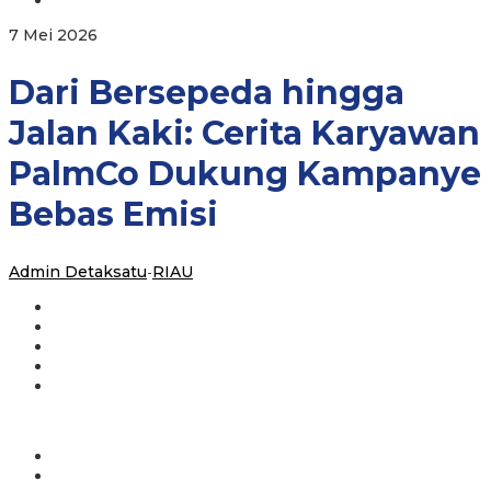
Karyawan
PalmCo
oleh
7 Mei 2026
Dukung
Admin
Kampanye
Detaksatu
Dari Bersepeda hingga
Bebas
Emisi
Jalan Kaki: Cerita Karyawan
PalmCo Dukung Kampanye
Bebas Emisi
Admin Detaksatu
-
RIAU