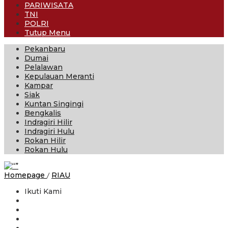
PARIWISATA
TNI
POLRI
Tutup Menu
Pekanbaru
Dumai
Pelalawan
Kepulauan Meranti
Kampar
Siak
Kuntan Singingi
Bengkalis
Indragiri Hilir
Indragiri Hulu
Rokan Hilir
Rokan Hulu
Dari
Homepage
/
RIAU
Bersepeda
Ikuti Kami
hingga
Jalan
Kaki:
Cerita