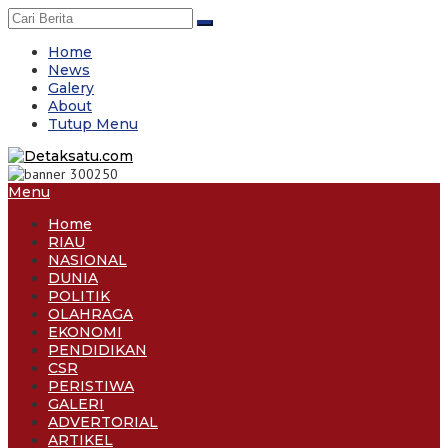
Skip
to
content
Home
News
Galery
About
Tutup Menu
Menu
Home
RIAU
NASIONAL
DUNIA
POLITIK
OLAHRAGA
EKONOMI
PENDIDIKAN
CSR
PERISTIWA
GALERI
ADVERTORIAL
ARTIKEL