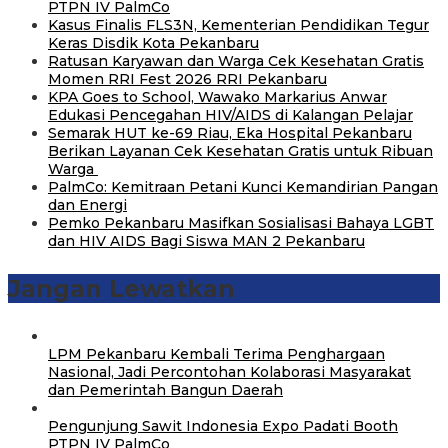
PTPN IV PalmCo
Kasus Finalis FLS3N, Kementerian Pendidikan Tegur
Keras Disdik Kota Pekanbaru
‎Ratusan Karyawan dan Warga Cek Kesehatan Gratis
Momen RRI Fest 2026 RRI Pekanbaru
‎KPA Goes to School, Wawako Markarius Anwar
Edukasi Pencegahan HIV/AIDS di Kalangan Pelajar
‎Semarak HUT ke-69 Riau, Eka Hospital Pekanbaru
Berikan Layanan Cek Kesehatan Gratis untuk Ribuan
Warga ‎
PalmCo: Kemitraan Petani Kunci Kemandirian Pangan
dan Energi
‎Pemko Pekanbaru Masifkan Sosialisasi Bahaya LGBT
dan HIV AIDS Bagi Siswa MAN 2 Pekanbaru
Jangan Lewatkan
‎LPM Pekanbaru Kembali Terima Penghargaan
Nasional, Jadi Percontohan Kolaborasi Masyarakat
dan Pemerintah Bangun Daerah
Pengunjung Sawit Indonesia Expo Padati Booth
PTPN IV PalmCo