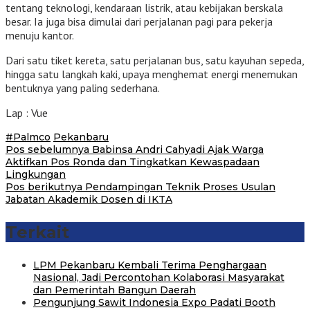
tentang teknologi, kendaraan listrik, atau kebijakan berskala
besar. Ia juga bisa dimulai dari perjalanan pagi para pekerja
menuju kantor.
Dari satu tiket kereta, satu perjalanan bus, satu kayuhan sepeda,
hingga satu langkah kaki, upaya menghemat energi menemukan
bentuknya yang paling sederhana.
Lap : Vue
#Palmco
Pekanbaru
Navigasi
Pos sebelumnya
Babinsa Andri Cahyadi Ajak Warga
Aktifkan Pos Ronda dan Tingkatkan Kewaspadaan
pos
Lingkungan
Pos berikutnya
Pendampingan Teknik Proses Usulan
Jabatan Akademik Dosen di IKTA
Terkait
‎LPM Pekanbaru Kembali Terima Penghargaan
Nasional, Jadi Percontohan Kolaborasi Masyarakat
dan Pemerintah Bangun Daerah
Pengunjung Sawit Indonesia Expo Padati Booth