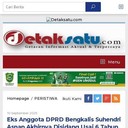
Skip
to
content
Menu
Eks
Homepage
/
PERISTIWA
Ikuti Kami
Anggota
DPRD
Oleh
Bengkalis
10 September 2025
Admin
Eks Anggota DPRD Bengkalis Suhendri
Suhendri
Detaksatu
Asnan
Asnan Akhirnya Disidang Usai 6 Tahun