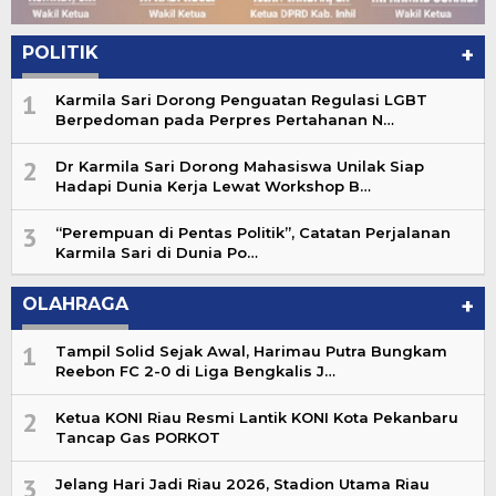
POLITIK
+
1
Karmila Sari Dorong Penguatan Regulasi LGBT
Berpedoman pada Perpres Pertahanan N…
2
Dr Karmila Sari Dorong Mahasiswa Unilak Siap
Hadapi Dunia Kerja Lewat Workshop B…
3
“Perempuan di Pentas Politik”, Catatan Perjalanan
Karmila Sari di Dunia Po…
OLAHRAGA
+
1
Tampil Solid Sejak Awal, Harimau Putra Bungkam
Reebon FC 2-0 di Liga Bengkalis J…
2
Ketua KONI Riau Resmi Lantik KONI Kota Pekanbaru
Tancap Gas PORKOT
3
Jelang Hari Jadi Riau 2026, Stadion Utama Riau