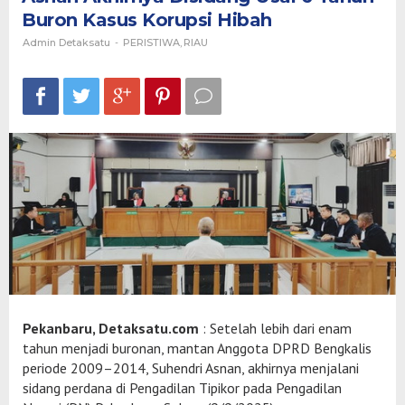
Akhirnya
Buron Kasus Korupsi Hibah
Disidang
Usai
Admin Detaksatu
-
PERISTIWA
,
RIAU
6
Tahun
Buron
Kasus
Korupsi
Hibah
Pekanbaru, Detaksatu.com
: Setelah lebih dari enam
tahun menjadi buronan, mantan Anggota DPRD Bengkalis
periode 2009–2014, Suhendri Asnan, akhirnya menjalani
sidang perdana di Pengadilan Tipikor pada Pengadilan