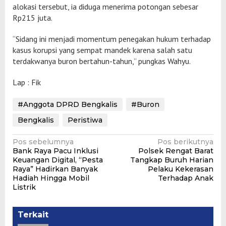
alokasi tersebut, ia diduga menerima potongan sebesar
Rp215 juta.
“Sidang ini menjadi momentum penegakan hukum terhadap
kasus korupsi yang sempat mandek karena salah satu
terdakwanya buron bertahun-tahun,” pungkas Wahyu.
Lap : Fik
#Anggota DPRD Bengkalis
#Buron
Bengkalis
Peristiwa
Navigasi
Pos sebelumnya
Pos berikutnya
Bank Raya Pacu Inklusi
Polsek Rengat Barat
pos
Keuangan Digital, “Pesta
Tangkap Buruh Harian
Raya” Hadirkan Banyak
Pelaku Kekerasan
Hadiah Hingga Mobil
Terhadap Anak
Listrik
Terkait