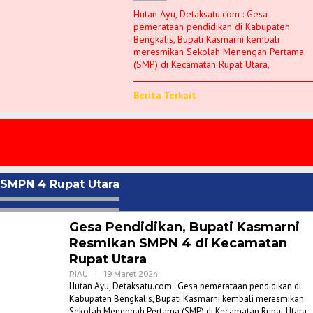
Hutan Ayu, Detaksatu.com : Gesa
pemerataan pendidikan di Kabupaten
Bengkalis, Bupati Kasmarni kembali
meresmikan Sekolah Menengah Pertama
(SMP) di Kecamatan Rupat Utara,
Berita Terkait
SMPN 4 Rupat Utara
Gesa Pendidikan, Bupati Kasmarni
Resmikan SMPN 4 di Kecamatan
Rupat Utara
Oleh
RIAU
|
19 Maret 2024
Admin
Hutan Ayu, Detaksatu.com : Gesa pemerataan pendidikan di
Detaksatu
Kabupaten Bengkalis, Bupati Kasmarni kembali meresmikan
Sekolah Menengah Pertama (SMP) di Kecamatan Rupat Utara,