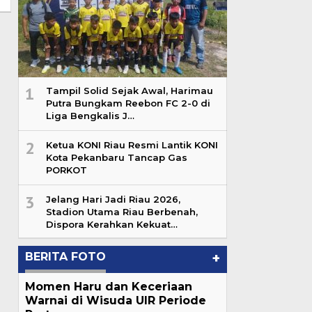
1
Tampil Solid Sejak Awal, Harimau
Putra Bungkam Reebon FC 2-0 di
Liga Bengkalis J…
2
Ketua KONI Riau Resmi Lantik KONI
Kota Pekanbaru Tancap Gas
PORKOT
3
Jelang Hari Jadi Riau 2026,
Stadion Utama Riau Berbenah,
Dispora Kerahkan Kekuat…
BERITA FOTO
+
Momen Haru dan Keceriaan
Warnai di Wisuda UIR Periode