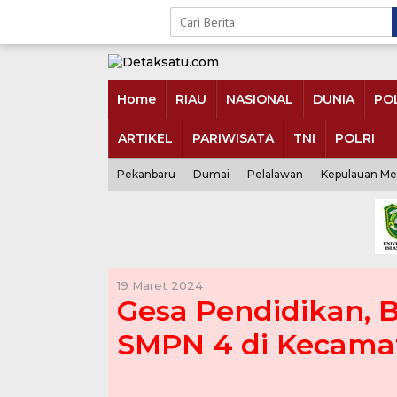
Skip
to
content
Home
RIAU
NASIONAL
DUNIA
POL
ARTIKEL
PARIWISATA
TNI
POLRI
Pekanbaru
Dumai
Pelalawan
Kepulauan Me
19 Maret 2024
Gesa Pendidikan, 
SMPN 4 di Kecama