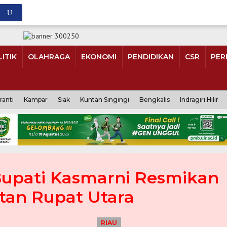
ITIK
OLAHRAGA
EKONOMI
PENDIDIKAN
CSR
PER
ranti
Kampar
Siak
Kuntan Singingi
Bengkalis
Indragiri Hilir
Bupati Kasmarni Resmikan
tan Rupat Utara
RIAU