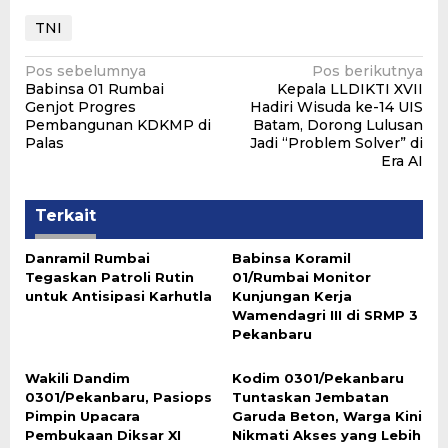
TNI
Navigasi
Pos sebelumnya
Pos berikutnya
Babinsa 01 Rumbai
Kepala LLDIKTI XVII
pos
Genjot Progres
Hadiri Wisuda ke-14 UIS
Pembangunan KDKMP di
Batam, Dorong Lulusan
Palas
Jadi “Problem Solver” di
Era AI
Terkait
Danramil Rumbai
Babinsa Koramil
Tegaskan Patroli Rutin
01/Rumbai Monitor
untuk Antisipasi Karhutla
Kunjungan Kerja
Wamendagri III di SRMP 3
Pekanbaru
Wakili Dandim
Kodim 0301/Pekanbaru
0301/Pekanbaru, Pasiops
Tuntaskan Jembatan
Pimpin Upacara
Garuda Beton, Warga Kini
Pembukaan Diksar XI
Nikmati Akses yang Lebih