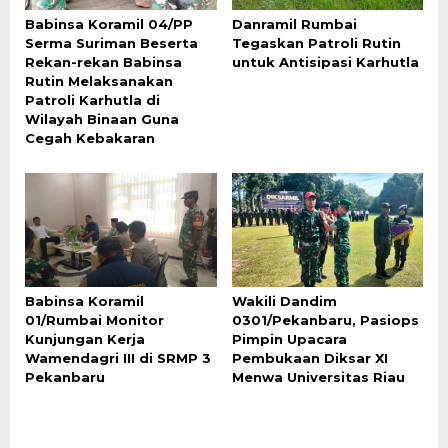
Babinsa Koramil 04/PP
Danramil Rumbai
Serma Suriman Beserta
Tegaskan Patroli Rutin
Rekan-rekan Babinsa
untuk Antisipasi Karhutla
Rutin Melaksanakan
Patroli Karhutla di
Wilayah Binaan Guna
Cegah Kebakaran
Babinsa Koramil
Wakili Dandim
01/Rumbai Monitor
0301/Pekanbaru, Pasiops
Kunjungan Kerja
Pimpin Upacara
Wamendagri III di SRMP 3
Pembukaan Diksar XI
Pekanbaru
Menwa Universitas Riau