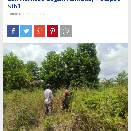
Komsos
Nihil
Cegah
Karhutla,
Admin Detaksatu
-
TNI
Hotspot
Nihil