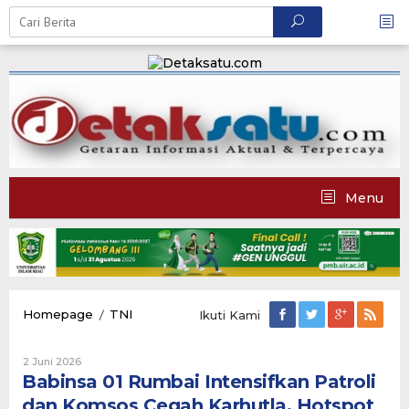
Skip
to
content
Menu
Babinsa
Homepage
/
TNI
Ikuti Kami
01
Rumbai
Oleh
Intensifkan
2 Juni 2026
Admin
Babinsa 01 Rumbai Intensifkan Patroli
Patroli
Detaksatu
dan
dan Komsos Cegah Karhutla, Hotspot