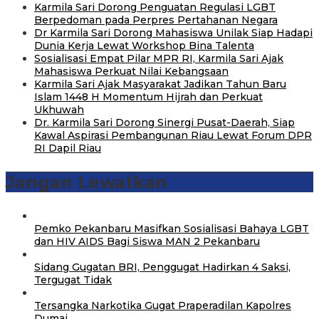
Karmila Sari Dorong Penguatan Regulasi LGBT
Berpedoman pada Perpres Pertahanan Negara
Dr Karmila Sari Dorong Mahasiswa Unilak Siap Hadapi
Dunia Kerja Lewat Workshop Bina Talenta
Sosialisasi Empat Pilar MPR RI, Karmila Sari Ajak
Mahasiswa Perkuat Nilai Kebangsaan
Karmila Sari Ajak Masyarakat Jadikan Tahun Baru
Islam 1448 H Momentum Hijrah dan Perkuat
Ukhuwah
Dr. Karmila Sari Dorong Sinergi Pusat-Daerah, Siap
Kawal Aspirasi Pembangunan Riau Lewat Forum DPR
RI Dapil Riau
Jangan Lewatkan
‎Pemko Pekanbaru Masifkan Sosialisasi Bahaya LGBT
dan HIV AIDS Bagi Siswa MAN 2 Pekanbaru
Sidang Gugatan BRI, Penggugat Hadirkan 4 Saksi,
Tergugat Tidak
Tersangka Narkotika Gugat Praperadilan Kapolres
Dumai