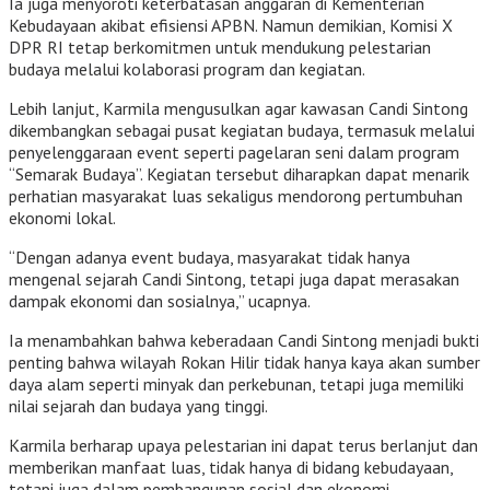
Ia juga menyoroti keterbatasan anggaran di Kementerian
Kebudayaan akibat efisiensi APBN. Namun demikian, Komisi X
DPR RI tetap berkomitmen untuk mendukung pelestarian
budaya melalui kolaborasi program dan kegiatan.
Lebih lanjut, Karmila mengusulkan agar kawasan Candi Sintong
dikembangkan sebagai pusat kegiatan budaya, termasuk melalui
penyelenggaraan event seperti pagelaran seni dalam program
“Semarak Budaya”. Kegiatan tersebut diharapkan dapat menarik
perhatian masyarakat luas sekaligus mendorong pertumbuhan
ekonomi lokal.
“Dengan adanya event budaya, masyarakat tidak hanya
mengenal sejarah Candi Sintong, tetapi juga dapat merasakan
dampak ekonomi dan sosialnya,” ucapnya.
Ia menambahkan bahwa keberadaan Candi Sintong menjadi bukti
penting bahwa wilayah Rokan Hilir tidak hanya kaya akan sumber
daya alam seperti minyak dan perkebunan, tetapi juga memiliki
nilai sejarah dan budaya yang tinggi.
Karmila berharap upaya pelestarian ini dapat terus berlanjut dan
memberikan manfaat luas, tidak hanya di bidang kebudayaan,
tetapi juga dalam pembangunan sosial dan ekonomi