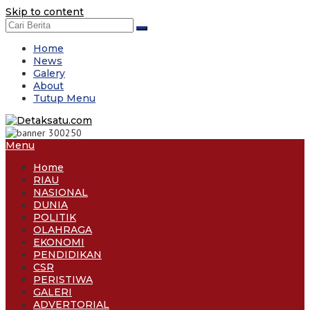
Skip to content
Home
News
Galery
About
Tutup Menu
Menu
Home
RIAU
NASIONAL
DUNIA
POLITIK
OLAHRAGA
EKONOMI
PENDIDIKAN
CSR
PERISTIWA
GALERI
ADVERTORIAL