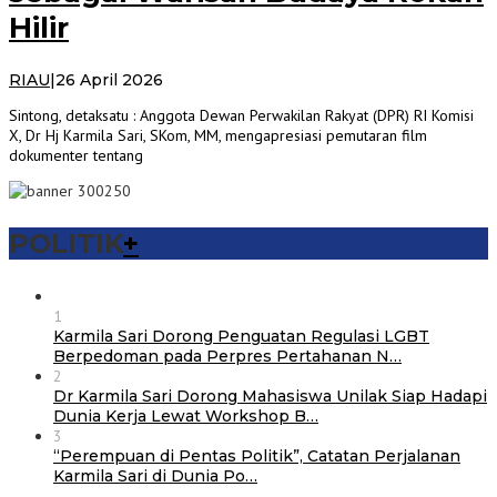
Hilir
oleh
RIAU
|
26 April 2026
Admin
Sintong, detaksatu : Anggota Dewan Perwakilan Rakyat (DPR) RI Komisi
Detaksatu
X, Dr Hj Karmila Sari, SKom, MM, mengapresiasi pemutaran film
dokumenter tentang
POLITIK
+
1
Karmila Sari Dorong Penguatan Regulasi LGBT
Berpedoman pada Perpres Pertahanan N…
2
Dr Karmila Sari Dorong Mahasiswa Unilak Siap Hadapi
Dunia Kerja Lewat Workshop B…
3
“Perempuan di Pentas Politik”, Catatan Perjalanan
Karmila Sari di Dunia Po…