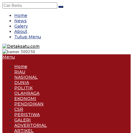
Skip
to
content
Home
News
Galery
About
Tutup Menu
Menu
Home
RIAU
NASIONAL
DUNIA
POLITIK
OLAHRAGA
EKONOMI
PENDIDIKAN
CSR
PERISTIWA
GALERI
ADVERTORIAL
ARTIKEL