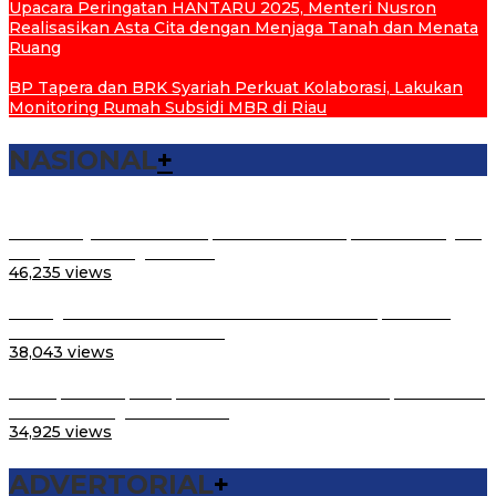
Upacara Peringatan HANTARU 2025, Menteri Nusron
Realisasikan Asta Cita dengan Menjaga Tanah dan Menata
Ruang
BP Tapera dan BRK Syariah Perkuat Kolaborasi, Lakukan
Monitoring Rumah Subsidi MBR di Riau
NASIONAL
+
Lantik Pejabat Struktural, Menteri ATR/Kepala BPN: Layani
Masyarakat dengan Hati…
46,235 views
Peringatan Hari Santri Nasional di Purwakarta, Menteri
Nusron: Kontribusi Santri…
38,043 views
Percepat Sertipikasi, Menteri Nusron Imbau Kepala Daerah
Se-Sulsel Ringankan BPH…
34,925 views
ADVERTORIAL
+