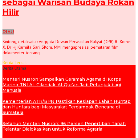
sebagai Warisan Budaya Rokan
Hilir
RIAU
Sintong, detaksatu : Anggota Dewan Perwakilan Rakyat (DPR) RI Komisi
X, Dr Hj Karmila Sari, SKom, MM, mengapresiasi pemutaran film
dokumenter tentang
Berita Terkait
Berita Utama
Menteri Nusron Sampaikan Ceramah Agama di Korps
Marinir TNI AL Cilandak: Al-Qur’an Jadi Petunjuk bagi
Manusia
Kementerian ATR/BPN Pastikan Kesiapan Lahan Huntap
dan Huntara bagi Masyarakat Terdampak Bencana di
Sumatera
Setahun Menteri Nusron: 96 Persen Penertiban Tanah
Telantar Dialokasikan untuk Reforma Agraria