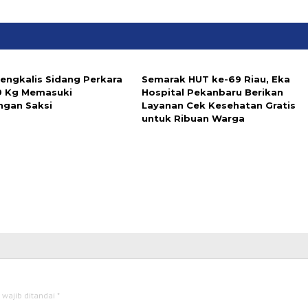
Bengkalis Sidang Perkara
‎Semarak HUT ke-69 Riau, Eka
9 Kg Memasuki
Hospital Pekanbaru Berikan
ngan Saksi
Layanan Cek Kesehatan Gratis
untuk Ribuan Warga ‎
 wajib ditandai
*