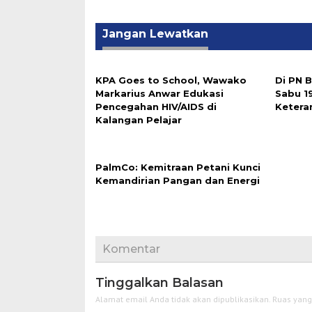
Jangan Lewatkan
‎KPA Goes to School, Wawako
Di PN 
Markarius Anwar Edukasi
Sabu 1
Pencegahan HIV/AIDS di
Ketera
Kalangan Pelajar
PalmCo: Kemitraan Petani Kunci
Kemandirian Pangan dan Energi
Komentar
Tinggalkan Balasan
Alamat email Anda tidak akan dipublikasikan.
Ruas yang