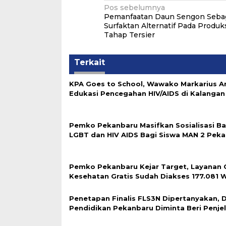
Navigasi
Pos sebelumnya
Pemanfaatan Daun Sengon Seba
pos
Surfaktan Alternatif Pada Produk
Tahap Tersier
Terkait
‎KPA Goes to School, Wawako Markarius 
Edukasi Pencegahan HIV/AIDS di Kalangan 
‎Pemko Pekanbaru Masifkan Sosialisasi B
LGBT dan HIV AIDS Bagi Siswa MAN 2 Pek
‎‎Pemko Pekanbaru Kejar Target, Layanan 
Kesehatan Gratis Sudah Diakses 177.081 
Penetapan Finalis FLS3N Dipertanyakan, 
Pendidikan Pekanbaru Diminta Beri Penje