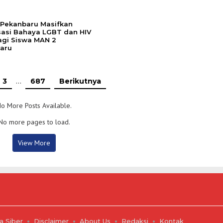
 Pekanbaru Masifkan
isasi Bahaya LGBT dan HIV
agi Siswa MAN 2
aru
3
…
687
Berikutnya
o More Posts Available.
No more pages to load.
View More
 Siber
Disclaimer
About Us
Redaksi
Kontak