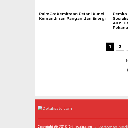
PalmCo: Kemitraan Petani Kunci
‎Pemko
Kemandirian Pangan dan Energi
Sosial
AIDS B
Pekanb
1
2
N
Copyright @ 2018 Detaksatu.com
Pedoman Media