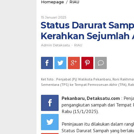
Status
Homepage
/
RIAU
Darurat
Sampah,
Oleh
Pemko
15 Januari 2025
Admin
Status Darurat Sam
Pekanbaru
Detaksatu
Kerahkan
Kerahkan Sejumlah
Sejumlah
Armada
Angkutan
Admin Detaksatu
-
RIAU
Ket foto : Penjabat (Pj) Walikota Pekanbaru, Roni Ra
Sementara (TPS) ke Tempat Pemrosesan Akhir (TPA), Rab
Pekanbaru, Detaksatu.com
: Penj
pengangkutan sampah dari Tempat 
Rabu (15/1/2025).
Peninjauan itu dilakukan dalam ran
Status Darurat Sampah yang berlaku 