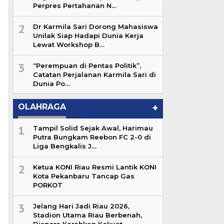
Perpres Pertahanan N…
2
Dr Karmila Sari Dorong Mahasiswa
Unilak Siap Hadapi Dunia Kerja
Lewat Workshop B…
3
“Perempuan di Pentas Politik”,
Catatan Perjalanan Karmila Sari di
Dunia Po…
OLAHRAGA
+
1
Tampil Solid Sejak Awal, Harimau
Putra Bungkam Reebon FC 2-0 di
Liga Bengkalis J…
2
Ketua KONI Riau Resmi Lantik KONI
Kota Pekanbaru Tancap Gas
PORKOT
3
Jelang Hari Jadi Riau 2026,
Stadion Utama Riau Berbenah,