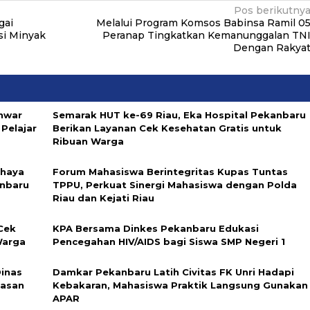
Pos berikutny
gai
Melalui Program Komsos Babinsa Ramil 0
si Minyak
Peranap Tingkatkan Kemanunggalan TN
Dengan Rakya
Anwar
‎Semarak HUT ke-69 Riau, Eka Hospital Pekanbaru
Pelajar
Berikan Layanan Cek Kesehatan Gratis untuk
Ribuan Warga ‎
ahaya
Forum Mahasiswa Berintegritas Kupas Tuntas
anbaru
TPPU, Perkuat Sinergi Mahasiswa dengan Polda
Riau dan Kejati Riau
Cek
‎KPA Bersama Dinkes Pekanbaru Edukasi
Warga
Pencegahan HIV/AIDS bagi Siswa SMP Negeri 1
Dinas
‎Damkar Pekanbaru Latih Civitas FK Unri Hadapi
lasan
Kebakaran, Mahasiswa Praktik Langsung Gunakan
APAR