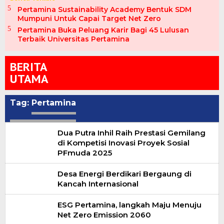
Pertamina Sustainability Academy Bentuk SDM
Mumpuni Untuk Capai Target Net Zero
Pertamina Buka Peluang Karir Bagi 45 Lulusan
Terbaik Universitas Pertamina
BERITA
UTAMA
Tag:
Pertamina
Dua Putra Inhil Raih Prestasi Gemilang
di Kompetisi Inovasi Proyek Sosial
PFmuda 2025
Desa Energi Berdikari Bergaung di
Kancah Internasional
ESG Pertamina, langkah Maju Menuju
Net Zero Emission 2060