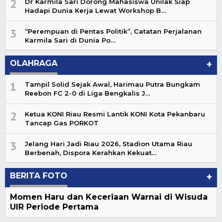
2
Dr Karmila Sari Dorong Mahasiswa Unilak Siap
Hadapi Dunia Kerja Lewat Workshop B…
3
“Perempuan di Pentas Politik”, Catatan Perjalanan
Karmila Sari di Dunia Po…
OLAHRAGA
+
1
Tampil Solid Sejak Awal, Harimau Putra Bungkam
Reebon FC 2-0 di Liga Bengkalis J…
2
Ketua KONI Riau Resmi Lantik KONI Kota Pekanbaru
Tancap Gas PORKOT
3
Jelang Hari Jadi Riau 2026, Stadion Utama Riau
Berbenah, Dispora Kerahkan Kekuat…
BERITA FOTO
+
Momen Haru dan Keceriaan Warnai di Wisuda
UIR Periode Pertama