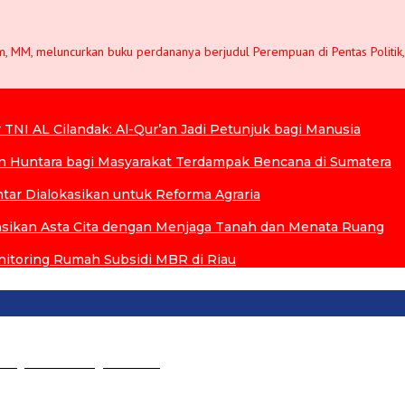
Kom, MM, meluncurkan buku perdananya berjudul Perempuan di Pentas Politik,
NI AL Cilandak: Al-Qur’an Jadi Petunjuk bagi Manusia
 Huntara bagi Masyarakat Terdampak Bencana di Sumatera
tar Dialokasikan untuk Reforma Agraria
asikan Asta Cita dengan Menjaga Tanah dan Menata Ruang
nitoring Rumah Subsidi MBR di Riau
 Masyarakat dengan Hati…