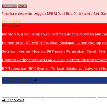
POLITIK
,
RIAU
Pekanbaru, detaksatu : Anggota DPR RI Dapil Riau, Dr Hj Karmila Sari, S
Berita Terkait
Berita Utama
Menteri Nusron Sampaikan Ceramah Agama di Korps Marinir T
Kementerian ATR/BPN Pastikan Kesiapan Lahan Huntap dan
Setahun Menteri Nusron: 96 Persen Penertiban Tanah Telan
Upacara Peringatan HANTARU 2025, Menteri Nusron Realis
BP Tapera dan BRK Syariah Perkuat Kolaborasi, Lakukan Mo
NASIONAL
+
Lantik Pejabat Struktural, Menteri ATR/Kepala BPN: Layani
46,233 views