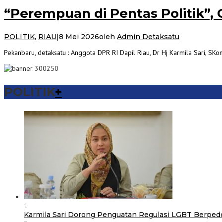
“Perempuan di Pentas Politik”, C
POLITIK
,
RIAU
|
8 Mei 2026
oleh
Admin Detaksatu
Pekanbaru, detaksatu : Anggota DPR RI Dapil Riau, Dr Hj Karmila Sari, S
POLITIK
+
1
Karmila Sari Dorong Penguatan Regulasi LGBT Berpe