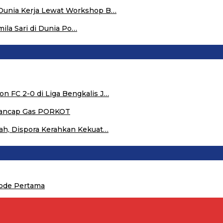
 Dunia Kerja Lewat Workshop B…
ila Sari di Dunia Po…
n FC 2-0 di Liga Bengkalis J…
 Tancap Gas PORKOT
nah, Dispora Kerahkan Kekuat…
iode Pertama