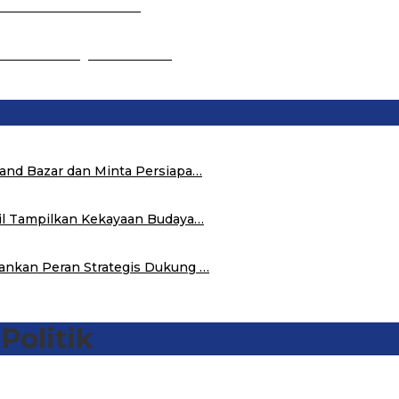
on: Kontribusi Santri…
 Se-Sulsel Ringankan BPH…
tand Bazar dan Minta Persiapa…
hil Tampilkan Kekayaan Budaya…
ankan Peran Strategis Dukung …
Politik