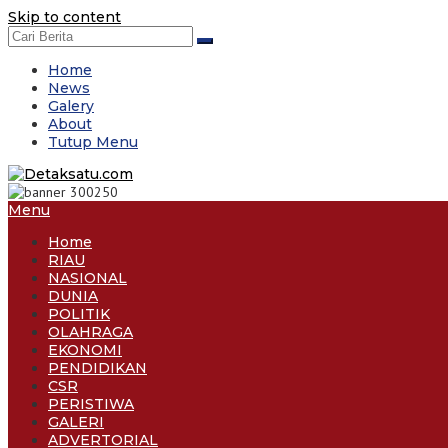
Skip to content
Home
News
Galery
About
Tutup Menu
Menu
Home
RIAU
NASIONAL
DUNIA
POLITIK
OLAHRAGA
EKONOMI
PENDIDIKAN
CSR
PERISTIWA
GALERI
ADVERTORIAL