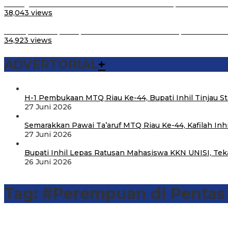
Peringatan Hari Santri Nasional di Purwakarta, Menteri Nusr
38,043 views
Percepat Sertipikasi, Menteri Nusron Imbau Kepala Daerah
34,923 views
ADVERTORIAL
+
H-1 Pembukaan MTQ Riau Ke-44, Bupati Inhil Tinjau S
27 Juni 2026
Semarakkan Pawai Ta’aruf MTQ Riau Ke-44, Kafilah In
27 Juni 2026
Bupati Inhil Lepas Ratusan Mahasiswa KKN UNISI, Tek
26 Juni 2026
Tag:
#Perempuan di Pentas 