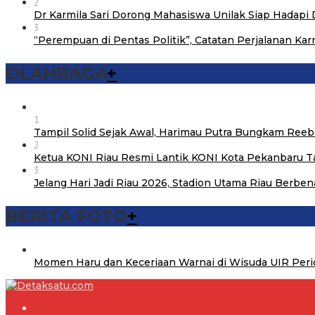
2
Dr Karmila Sari Dorong Mahasiswa Unilak Siap Hadapi
3
“Perempuan di Pentas Politik”, Catatan Perjalanan Karm
OLAHRAGA
+
1
Tampil Solid Sejak Awal, Harimau Putra Bungkam Reebo
2
Ketua KONI Riau Resmi Lantik KONI Kota Pekanbaru
3
Jelang Hari Jadi Riau 2026, Stadion Utama Riau Berbe
BERITA FOTO
+
Momen Haru dan Keceriaan Warnai di Wisuda UIR Per