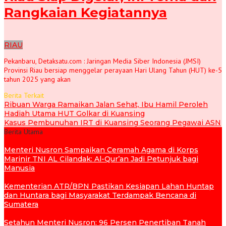
Rangkaian Kegiatannya
RIAU
Pekanbaru, Detaksatu.com : Jaringan Media Siber Indonesia (JMSI)
Provinsi Riau bersiap menggelar perayaan Hari Ulang Tahun (HUT) ke-5
tahun 2025 yang akan
Berita Terkait
Ribuan Warga Ramaikan Jalan Sehat, Ibu Hamil Peroleh
Hadiah Utama HUT Golkar di Kuansing
Kasus Pembunuhan IRT di Kuansing Seorang Pegawai ASN
Berita Utama
Menteri Nusron Sampaikan Ceramah Agama di Korps
Marinir TNI AL Cilandak: Al-Qur’an Jadi Petunjuk bagi
Manusia
Kementerian ATR/BPN Pastikan Kesiapan Lahan Huntap
dan Huntara bagi Masyarakat Terdampak Bencana di
Sumatera
Setahun Menteri Nusron: 96 Persen Penertiban Tanah