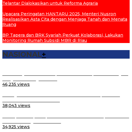
Telantar Dialokasikan untuk Reforma Agraria
Upacara Peringatan HANTARU 2025, Menteri Nusron
Realisasikan Asta Cita dengan Menjaga Tanah dan Menata
Ruang
BP Tapera dan BRK Syariah Perkuat Kolaborasi, Lakukan
Monitoring Rumah Subsidi MBR di Riau
NASIONAL
+
Lantik Pejabat Struktural, Menteri ATR/Kepala BPN: Layani
Masyarakat dengan Hati…
46,235 views
Peringatan Hari Santri Nasional di Purwakarta, Menteri
Nusron: Kontribusi Santri…
38,043 views
Percepat Sertipikasi, Menteri Nusron Imbau Kepala Daerah
Se-Sulsel Ringankan BPH…
34,925 views