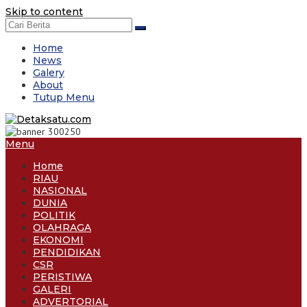
Skip to content
Home
News
Galery
About
Tutup Menu
Menu
Home
RIAU
NASIONAL
DUNIA
POLITIK
OLAHRAGA
EKONOMI
PENDIDIKAN
CSR
PERISTIWA
GALERI
ADVERTORIAL