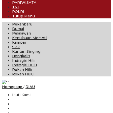
PARIWISATA
TNI
POLRI
Tutup Menu
Pekanbaru
Dumai
Pelalawan
Kepulauan Meranti
Kampar
Siak
Kuntan Singingi
Bengkalis
Indragiri Hilir
Indragiri Hulu
Rokan Hilir
Rokan Hulu
Karmila
Homepage
/
RIAU
Sari
Ikuti Kami
Ajak
Masyarakat
Jadikan
Tahun