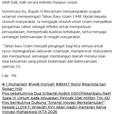
lebih baik, baik secara individu maupun sosial.
Sementara itu, Bupati H Bistamam menyampaikan ucapan
selamat memperingati Tahun Baru Islam 1448 Hijriah kepada
seluruh masyarakat. Ia mengajak seluruh umat Islam menjadikan
pergantian tahun sebagai refleksi untuk memperkuat
persaudaraan, memperbaiki kualitas kehidupan, serta menjaga
semangat kebersamaan di tengah masyarakat.
“Tahun baru Islam menjadi pengingat bagi kita semua untuk
terus meningkatkan ukhuwah Islamiyah, mempererat silaturahmi
dan memperkuat semangat membangun daerah melalui nilai-
nilai keislaman yang penuh kedamaian dan kebersamaan,”
ujarnya, rls
Lap : Vie
# 1 Muharram
#1448 Hijriyah
#BKMT Rohil
#Karmila Sari
Rokan Hilir
Navigasi
Pos sebelumnya
Dua Srikandi Kodim 0301/Pekanbaru Raih
Juara III Umum pada Kejuaraan Pencak Silat Militer TNI AD
pos
Pos berikutnya
Dukung “Sinergi Inovasi Berkelanjutan”,
Kepala LLDIKTI Wilayah XVII Akan Hadiri Pameran Karya
Inovasi Mahasiswa IKTA 2026