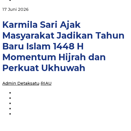
Baru
Islam
oleh
17 Juni 2026
1448
Admin
H
Detaksatu
Karmila Sari Ajak
Momentum
Hijrah
dan
Masyarakat Jadikan Tahun
Perkuat
Ukhuwah
Baru Islam 1448 H
Momentum Hijrah dan
Perkuat Ukhuwah
Admin Detaksatu
-
RIAU