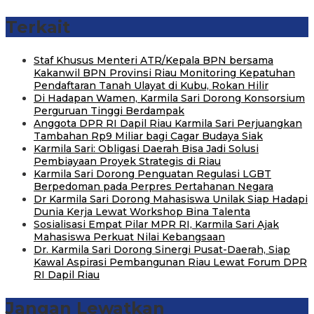
Terkait
Staf Khusus Menteri ATR/Kepala BPN bersama
Kakanwil BPN Provinsi Riau Monitoring Kepatuhan
Pendaftaran Tanah Ulayat di Kubu, Rokan Hilir
Di Hadapan Wamen, Karmila Sari Dorong Konsorsium
Perguruan Tinggi Berdampak
Anggota DPR RI Dapil Riau Karmila Sari Perjuangkan
Tambahan Rp9 Miliar bagi Cagar Budaya Siak
Karmila Sari: Obligasi Daerah Bisa Jadi Solusi
Pembiayaan Proyek Strategis di Riau
Karmila Sari Dorong Penguatan Regulasi LGBT
Berpedoman pada Perpres Pertahanan Negara
Dr Karmila Sari Dorong Mahasiswa Unilak Siap Hadapi
Dunia Kerja Lewat Workshop Bina Talenta
Sosialisasi Empat Pilar MPR RI, Karmila Sari Ajak
Mahasiswa Perkuat Nilai Kebangsaan
Dr. Karmila Sari Dorong Sinergi Pusat-Daerah, Siap
Kawal Aspirasi Pembangunan Riau Lewat Forum DPR
RI Dapil Riau
Jangan Lewatkan