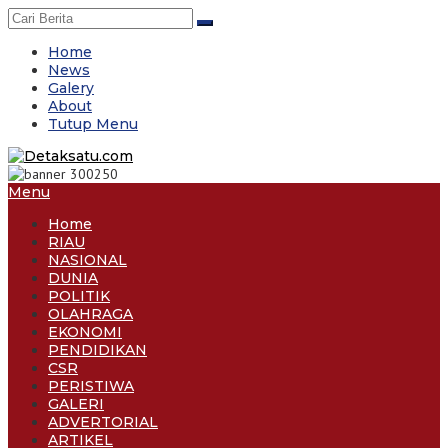
Skip
to
content
Home
News
Galery
About
Tutup Menu
Menu
Home
RIAU
NASIONAL
DUNIA
POLITIK
OLAHRAGA
EKONOMI
PENDIDIKAN
CSR
PERISTIWA
GALERI
ADVERTORIAL
ARTIKEL