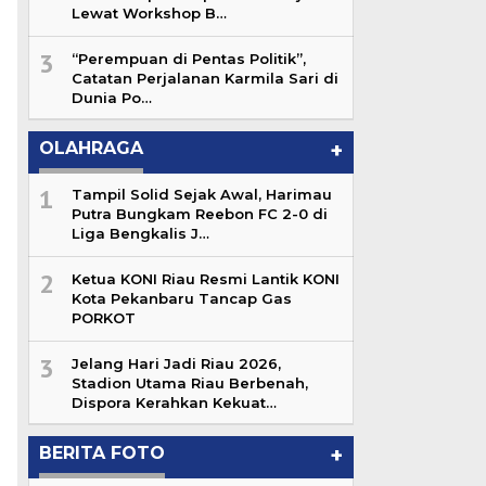
Lewat Workshop B…
3
“Perempuan di Pentas Politik”,
Catatan Perjalanan Karmila Sari di
Dunia Po…
OLAHRAGA
+
1
Tampil Solid Sejak Awal, Harimau
Putra Bungkam Reebon FC 2-0 di
Liga Bengkalis J…
2
Ketua KONI Riau Resmi Lantik KONI
Kota Pekanbaru Tancap Gas
PORKOT
3
Jelang Hari Jadi Riau 2026,
Stadion Utama Riau Berbenah,
Dispora Kerahkan Kekuat…
BERITA FOTO
+