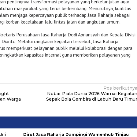
an pentingnya transformasi pelayanan yang berkelanjutan agar
uhan masyarakat yang terus berkembang. Menurutnya, kualitas
alam menjaga kepercayaan publik terhadap Jasa Raharja sebagai
agi korban kecelakaan lalu lintas jalan dan angkutan umum.
ekretaris Perusahaan Jasa Raharja Dodi Apriansyah dan Kepala Divisi
 Dianto. Melalui rangkaian kegiatan tersebut, Jasa Raharja
s memperkuat pelayanan publik melalui kolaborasi dengan para
eningkatkan kapasitas internal guna memberikan pelayanan yang
Pos berikutny
ight
Nobar Piala Dunia 2026 Warnai Kegiata
uan Warga
Sepak Bola Gembira di Labuh Baru Timu
hli
Dirut Jasa Raharja Dampingi Wamenhub Tinjau