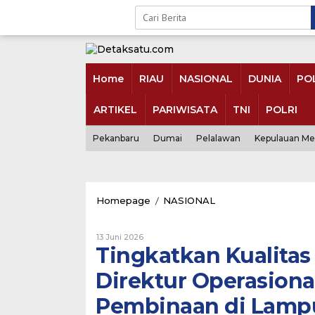
Skip
to
content
Home
RIAU
NASIONAL
DUNIA
POL
ARTIKEL
PARIWISATA
TNI
POLRI
Pekanbaru
Dumai
Pelalawan
Kepulauan Me
Tingkatkan
Homepage
/
NASIONAL
Kualitas
Pelayanan
Oleh
dan
13 Juni 2026
Admin
Tingkatkan Kualitas
Pendapatan,
Detaksatu
Direktur
Direktur Operasiona
Operasional
Jasa
Pembinaan di Lampu
Raharja
Berikan