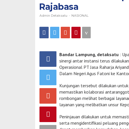
Rajabasa
Pembinaan
di
Lampung
Admin Detaksatu
-
NASIONAL
dan
Tinjau
Samsat
Rajabasa
Bandar Lampung, detaksatu
: Up
sinergi antar instansi terus dilakuk
Operasional PT Jasa Raharja Ariyan
Dalam Negeri Agus Fatoni ke Kanto
Kunjungan tersebut dilakukan untuk
memastikan kolaborasi antaranggot
rombongan melihat berbagai layanan
layanan yang melibatkan unsur Kepo
Peninjauan dilakukan untuk memasti
serta mengidentifikasi peluang pe