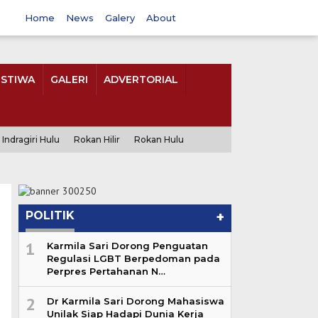
Home
News
Galery
About
ISTIWA
GALERI
ADVERTORIAL
Indragiri Hulu
Rokan Hilir
Rokan Hulu
POLITIK
+
1
Karmila Sari Dorong Penguatan
Regulasi LGBT Berpedoman pada
Perpres Pertahanan N…
2
Dr Karmila Sari Dorong Mahasiswa
Unilak Siap Hadapi Dunia Kerja