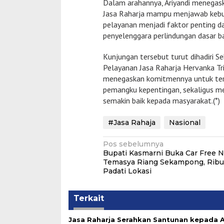
Dalam arahannya, Ariyandi menegask
Jasa Raharja mampu menjawab kebut
pelayanan menjadi faktor penting d
penyelenggara perlindungan dasar b
Kunjungan tersebut turut dihadiri S
Pelayanan Jasa Raharja Hervanka Tri
menegaskan komitmennya untuk teru
pemangku kepentingan, sekaligus m
semakin baik kepada masyarakat.(*)
#Jasa Rahaja
Nasional
Navigasi
Pos sebelumnya
Bupati Kasmarni Buka Car Free N
pos
Temasya Riang Sekampong, Rib
Padati Lokasi
Terkait
Jasa Raharja Serahkan Santunan kepada A