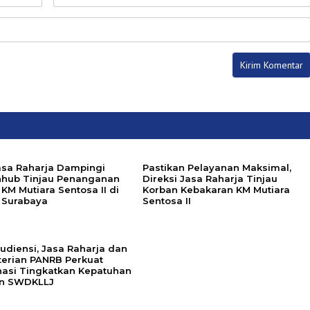
Jasa Raharja Dampingi
Pastikan Pelayanan Maksimal,
ub Tinjau Penanganan
Direksi Jasa Raharja Tinjau
KM Mutiara Sentosa II di
Korban Kebakaran KM Mutiara
 Surabaya
Sentosa II
udiensi, Jasa Raharja dan
erian PANRB Perkuat
nasi Tingkatkan Kepatuhan
n SWDKLLJ