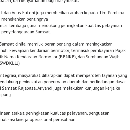
patan, dan kenyamanan bagi masyarakat.
di dan Agus Fatoni juga memberikan arahan kepada Tim Pembina
a menekankan pentingnya
 antar lembaga guna mendukung peningkatan kualitas pelayanan
la penyelenggaraan Samsat.
amsat dinilai memiliki peran penting dalam meningkatkan
uhi kewajiban kendaraan bermotor, termasuk pembayaran Pajak
lik Nama Kendaraan Bermotor (BBNKB), dan Sumbangan Wajib
 (SWDKLLJ).
integrasi, masyarakat diharapkan dapat memperoleh layanan yang
 mendukung peningkatan penerimaan daerah dan perlindungan dasar
di Samsat Rajabasa, Ariyandi juga melakukan kunjungan kerja ke
mpung.
inaan terkait peningkatan kualitas pelayanan, penguatan
malisasi kinerja operasional perusahaan.