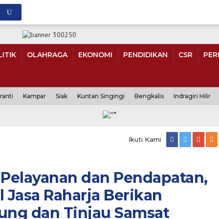
ITIK
OLAHRAGA
EKONOMI
PENDIDIKAN
CSR
PER
ranti
Kampar
Siak
Kuntan Singingi
Bengkalis
Indragiri Hilir
Ikuti Kami
 Pelayanan dan Pendapatan,
l Jasa Raharja Berikan
ng dan Tinjau Samsat