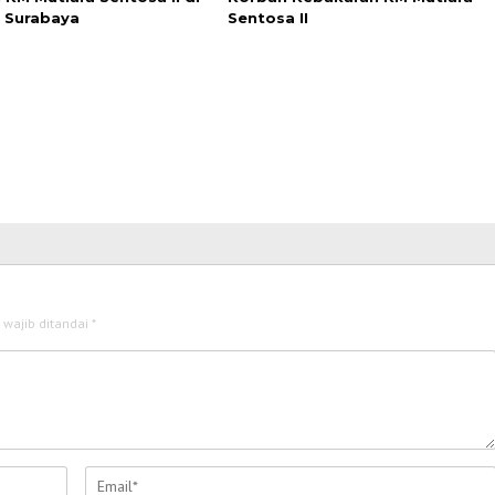
 Surabaya
Sentosa II
 wajib ditandai
*