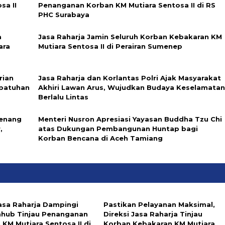
sa II
Penanganan Korban KM Mutiara Sentosa II di RS
PHC Surabaya
a
Jasa Raharja Jamin Seluruh Korban Kebakaran KM
ara
Mutiara Sentosa II di Perairan Sumenep
rian
Jasa Raharja dan Korlantas Polri Ajak Masyarakat
epatuhan
Akhiri Lawan Arus, Wujudkan Budaya Keselamata
Berlalu Lintas
enang
Menteri Nusron Apresiasi Yayasan Buddha Tzu Chi
,
atas Dukungan Pembangunan Huntap bagi
Korban Bencana di Aceh Tamiang
Jasa Raharja Dampingi
Pastikan Pelayanan Maksimal,
ub Tinjau Penanganan
Direksi Jasa Raharja Tinjau
 KM Mutiara Sentosa II di
Korban Kebakaran KM Mutiara