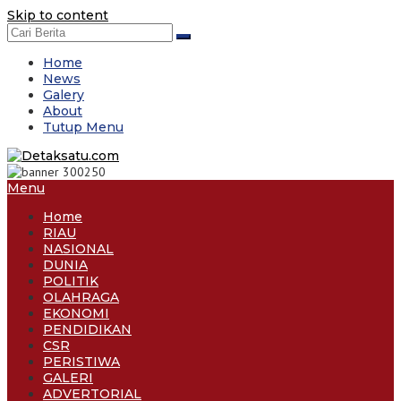
Skip to content
Home
News
Galery
About
Tutup Menu
Menu
Home
RIAU
NASIONAL
DUNIA
POLITIK
OLAHRAGA
EKONOMI
PENDIDIKAN
CSR
PERISTIWA
GALERI
ADVERTORIAL