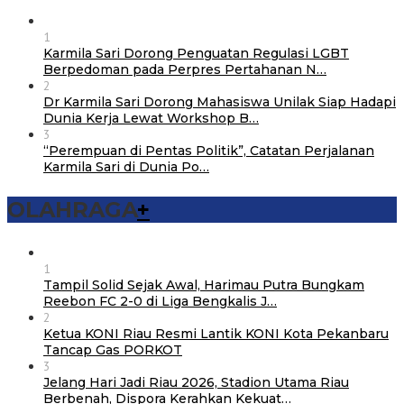
1
Karmila Sari Dorong Penguatan Regulasi LGBT
Berpedoman pada Perpres Pertahanan N…
2
Dr Karmila Sari Dorong Mahasiswa Unilak Siap Hadapi
Dunia Kerja Lewat Workshop B…
3
“Perempuan di Pentas Politik”, Catatan Perjalanan
Karmila Sari di Dunia Po…
OLAHRAGA
+
1
Tampil Solid Sejak Awal, Harimau Putra Bungkam
Reebon FC 2-0 di Liga Bengkalis J…
2
Ketua KONI Riau Resmi Lantik KONI Kota Pekanbaru
Tancap Gas PORKOT
3
Jelang Hari Jadi Riau 2026, Stadion Utama Riau
Berbenah, Dispora Kerahkan Kekuat…