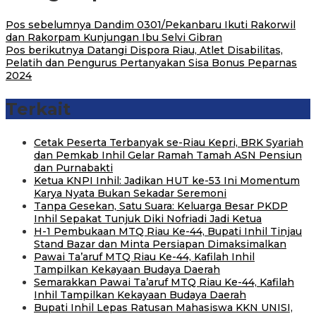
Pos sebelumnya
Dandim 0301/Pekanbaru Ikuti Rakorwil
dan Rakorpam Kunjungan Ibu Selvi Gibran
Pos berikutnya
Datangi Dispora Riau, Atlet Disabilitas,
Pelatih dan Pengurus Pertanyakan Sisa Bonus Peparnas
2024
Terkait
Cetak Peserta Terbanyak se-Riau Kepri, BRK Syariah
dan Pemkab Inhil Gelar Ramah Tamah ASN Pensiun
dan Purnabakti
Ketua KNPI Inhil: Jadikan HUT ke-53 Ini Momentum
Karya Nyata Bukan Sekadar Seremoni
Tanpa Gesekan, Satu Suara: Keluarga Besar PKDP
Inhil Sepakat Tunjuk Diki Nofriadi Jadi Ketua
H-1 Pembukaan MTQ Riau Ke-44, Bupati Inhil Tinjau
Stand Bazar dan Minta Persiapan Dimaksimalkan
Pawai Ta’aruf MTQ Riau Ke-44, Kafilah Inhil
Tampilkan Kekayaan Budaya Daerah
Semarakkan Pawai Ta’aruf MTQ Riau Ke-44, Kafilah
Inhil Tampilkan Kekayaan Budaya Daerah
Bupati Inhil Lepas Ratusan Mahasiswa KKN UNISI,