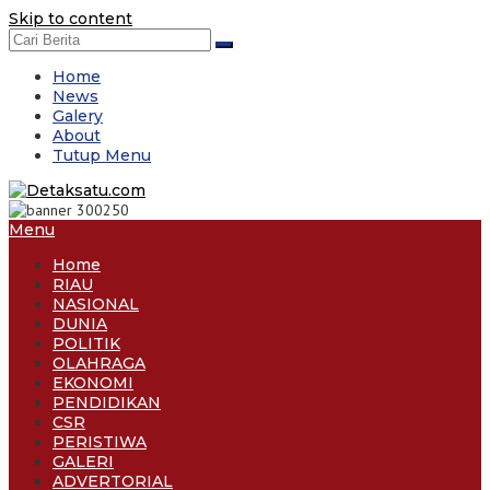
Skip to content
Home
News
Galery
About
Tutup Menu
Menu
Home
RIAU
NASIONAL
DUNIA
POLITIK
OLAHRAGA
EKONOMI
PENDIDIKAN
CSR
PERISTIWA
GALERI
ADVERTORIAL