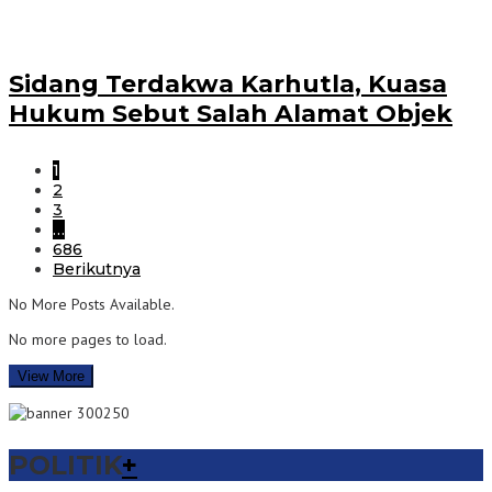
Sidang Terdakwa Karhutla, Kuasa
Hukum Sebut Salah Alamat Objek
1
2
3
…
686
Berikutnya
No More Posts Available.
No more pages to load.
View More
POLITIK
+