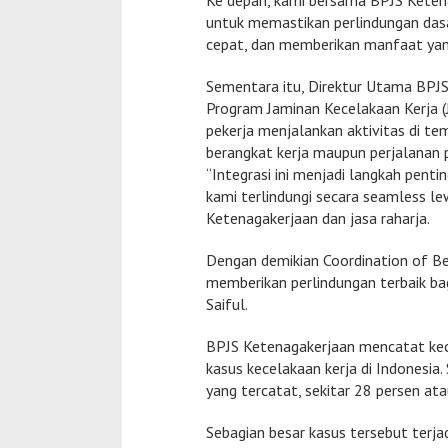
Ke depan, kami bersama BPJS Keten
untuk memastikan perlindungan dasa
cepat, dan memberikan manfaat yan
Sementara itu, Direktur Utama BPJS
Program Jaminan Kecelakaan Kerja (
pekerja menjalankan aktivitas di te
berangkat kerja maupun perjalanan 
“Integrasi ini menjadi langkah pent
kami terlindungi secara seamless l
Ketenagakerjaan dan jasa raharja.
Dengan demikian Coordination of Bene
memberikan perlindungan terbaik bagi
Saiful.
BPJS Ketenagakerjaan mencatat kec
kasus kecelakaan kerja di Indonesia.
yang tercatat, sekitar 28 persen atau 
Sebagian besar kasus tersebut terjad