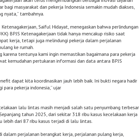
agakerjaan akan terus mengembangkan berbagai inovasi layanan
r bagi masyarakat dan pekerja Indonesia semakin mudah diakses,
g nyata,” tambahnya.
 Ketenagakerjaan, Saiful Hidayat, menegaskan bahwa perlindungan
JKK) BPJS Ketenagakerjaan tidak hanya mencakup risiko saat
mpat kerja, tetapi juga melindungi pekerja dalam perjalanan
pulang ke rumah.
ing karena tentunya kami ingin memastikan bagaimana para pekerja
ewat kemudahan pertukaran informasi dan data antara BPJS
fit dapat kita koordinasikan jauh lebih baik. Ini bukti negara hadir
 para pekerja indonesia,” ujar
elakaan lalu lintas masih menjadi salah satu penyumbang terbesa
 Sepanjang tahun 2025, dari sekitar 318 ribu kasus kecelakaan kerja
lebih dari 87 ribu kasus terjadi di lalu lintas.
i dalam perjalanan berangkat kerja, perjalanan pulang kerja,