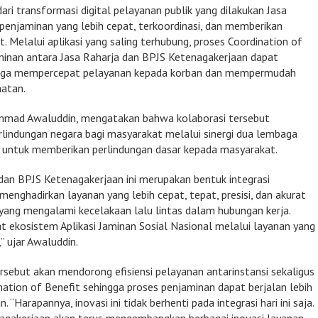
 dari transformasi digital pelayanan publik yang dilakukan Jasa
penjaminan yang lebih cepat, terkoordinasi, dan memberikan
. Melalui aplikasi yang saling terhubung, proses Coordination of
aminan antara Jasa Raharja dan BPJS Ketenagakerjaan dapat
hingga mempercepat pelayanan kepada korban dan mempermudah
hatan.
mmad Awaluddin, mengatakan bahwa kolaborasi tersebut
rlindungan negara bagi masyarakat melalui sinergi dua lembaga
ntuk memberikan perlindungan dasar kepada masyarakat.
 dan BPJS Ketenagakerjaan ini merupakan bentuk integrasi
menghadirkan layanan yang lebih cepat, tepat, presisi, dan akurat
 yang mengalami kecelakaan lalu lintas dalam hubungan kerja.
uat ekosistem Aplikasi Jaminan Sosial Nasional melalui layanan yang
” ujar Awaluddin.
sebut akan mendorong efisiensi pelayanan antarinstansi sekaligus
ion of Benefit sehingga proses penjaminan dapat berjalan lebih
 “Harapannya, inovasi ini tidak berhenti pada integrasi hari ini saja.