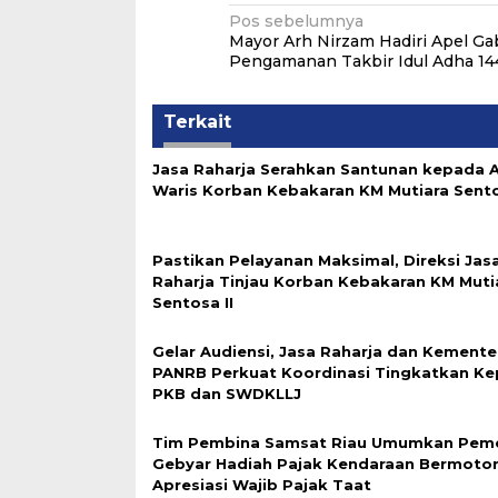
Navigasi
Pos sebelumnya
Mayor Arh Nirzam Hadiri Apel G
pos
Pengamanan Takbir Idul Adha 14
Terkait
Jasa Raharja Serahkan Santunan kepada A
Waris Korban Kebakaran KM Mutiara Sento
Pastikan Pelayanan Maksimal, Direksi Jas
Raharja Tinjau Korban Kebakaran KM Muti
Sentosa II
Gelar Audiensi, Jasa Raharja dan Kemente
PANRB Perkuat Koordinasi Tingkatkan K
PKB dan SWDKLLJ
Tim Pembina Samsat Riau Umumkan Pem
Gebyar Hadiah Pajak Kendaraan Bermotor
Apresiasi Wajib Pajak Taat