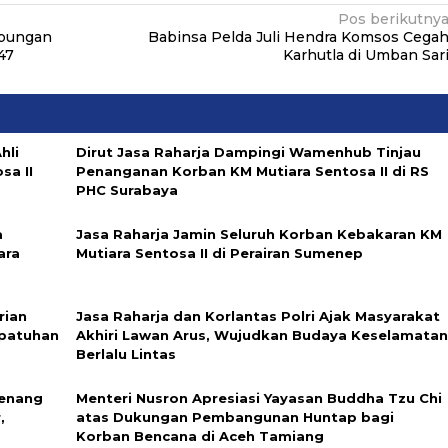
Pos berikutny
abungan
Babinsa Pelda Juli Hendra Komsos Cega
47
Karhutla di Umban Sar
hli
Dirut Jasa Raharja Dampingi Wamenhub Tinjau
sa II
Penanganan Korban KM Mutiara Sentosa II di RS
PHC Surabaya
a
Jasa Raharja Jamin Seluruh Korban Kebakaran KM
ara
Mutiara Sentosa II di Perairan Sumenep
rian
Jasa Raharja dan Korlantas Polri Ajak Masyarakat
epatuhan
Akhiri Lawan Arus, Wujudkan Budaya Keselamata
Berlalu Lintas
enang
Menteri Nusron Apresiasi Yayasan Buddha Tzu Chi
,
atas Dukungan Pembangunan Huntap bagi
Korban Bencana di Aceh Tamiang