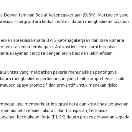
ta Dewan Jaminan Sosial Ketenagakerjaan (DJSN), Muttaqien yang
presiasi sinergi antara kedua institusi dalam menghadirkan layanan
ikan apresiasi kepada BPJS Ketenagakerjaan dan Jasa Raharja
m antara kedua lembaga ini. Aplikasi ini tentu kami harapkan
emua layanan tercipta dengan lebih baik dan lebih efisien
lalu lintas yang melibatkan pekerja menunjukkan pentingnya
 dalam menghadirkan perlindungan yang lebih komprehensif, baik
 maupun upaya promotif dan preventif untuk menekan risiko
a lembaga juga memperkuat integrasi data dan koordinasi pelayanan
menjadi lebih efisien, akurat, dan transparan, termasuk
ayanan Kecelakaan Kerja (PLKK) dalam proses pelayanan kepada