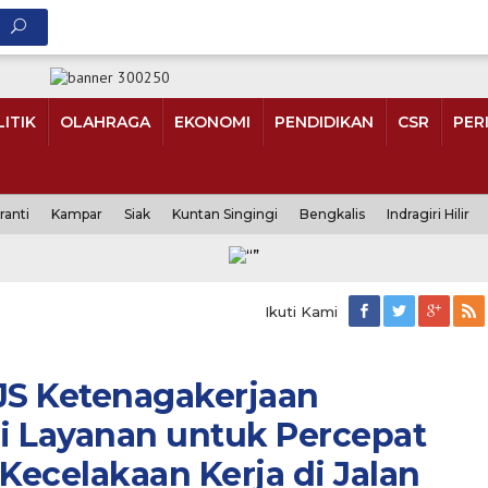
ITIK
OLAHRAGA
EKONOMI
PENDIDIKAN
CSR
PER
ranti
Kampar
Siak
Kuntan Singingi
Bengkalis
Indragiri Hilir
Ikuti Kami
JS Ketenagakerjaan
si Layanan untuk Percepat
ecelakaan Kerja di Jalan