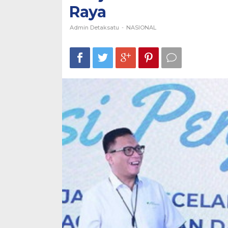
Raya
Penjaminan
Korban
Kecelakaan
Admin Detaksatu
-
NASIONAL
Kerja
di
Jalan
Raya