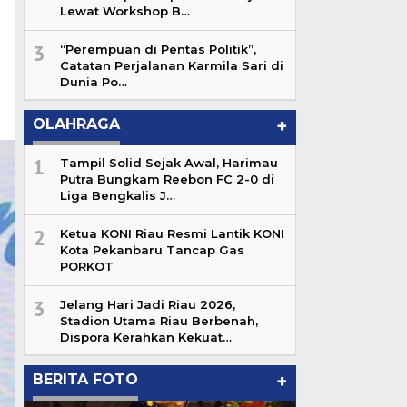
Lewat Workshop B…
3
“Perempuan di Pentas Politik”,
Catatan Perjalanan Karmila Sari di
Dunia Po…
OLAHRAGA
+
1
Tampil Solid Sejak Awal, Harimau
Putra Bungkam Reebon FC 2-0 di
Liga Bengkalis J…
2
Ketua KONI Riau Resmi Lantik KONI
Kota Pekanbaru Tancap Gas
PORKOT
3
Jelang Hari Jadi Riau 2026,
Stadion Utama Riau Berbenah,
Dispora Kerahkan Kekuat…
BERITA FOTO
+