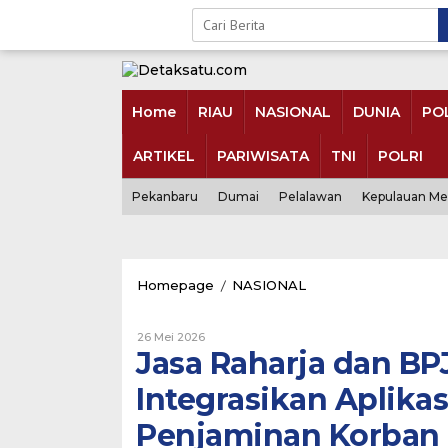
Skip
to
content
Home
RIAU
NASIONAL
DUNIA
POL
ARTIKEL
PARIWISATA
TNI
POLRI
Pekanbaru
Dumai
Pelalawan
Kepulauan Me
Jasa
Homepage
/
NASIONAL
Raharja
dan
Oleh
BPJS
26 Mei 2026
Admin
Jasa Raharja dan BP
Ketenagakerjaan
Detaksatu
Integrasikan
Integrasikan Aplika
Aplikasi
Layanan
Penjaminan Korban K
untuk
Percepat