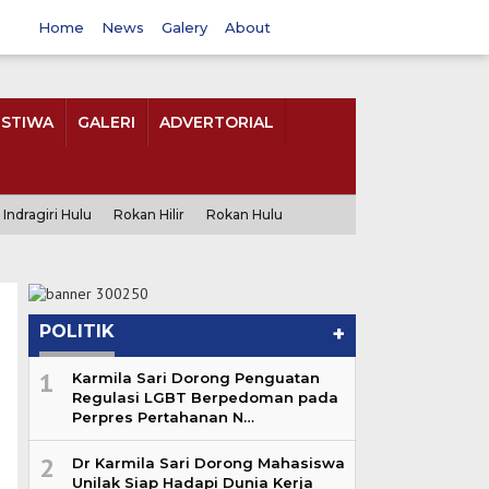
Home
News
Galery
About
ISTIWA
GALERI
ADVERTORIAL
Indragiri Hulu
Rokan Hilir
Rokan Hulu
POLITIK
+
1
Karmila Sari Dorong Penguatan
Regulasi LGBT Berpedoman pada
Perpres Pertahanan N…
2
Dr Karmila Sari Dorong Mahasiswa
Unilak Siap Hadapi Dunia Kerja