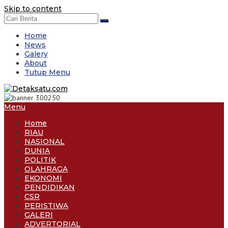
Skip to content
Home
News
Galery
About
Tutup Menu
Menu
Home
RIAU
NASIONAL
DUNIA
POLITIK
OLAHRAGA
EKONOMI
PENDIDIKAN
CSR
PERISTIWA
GALERI
ADVERTORIAL