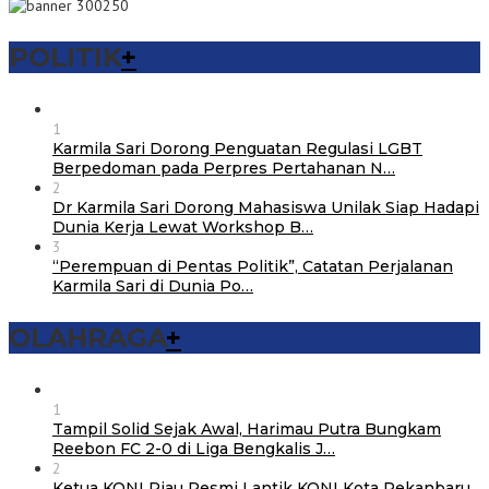
POLITIK
+
1
Karmila Sari Dorong Penguatan Regulasi LGBT
Berpedoman pada Perpres Pertahanan N…
2
Dr Karmila Sari Dorong Mahasiswa Unilak Siap Hadapi
Dunia Kerja Lewat Workshop B…
3
“Perempuan di Pentas Politik”, Catatan Perjalanan
Karmila Sari di Dunia Po…
OLAHRAGA
+
1
Tampil Solid Sejak Awal, Harimau Putra Bungkam
Reebon FC 2-0 di Liga Bengkalis J…
2
Ketua KONI Riau Resmi Lantik KONI Kota Pekanbaru