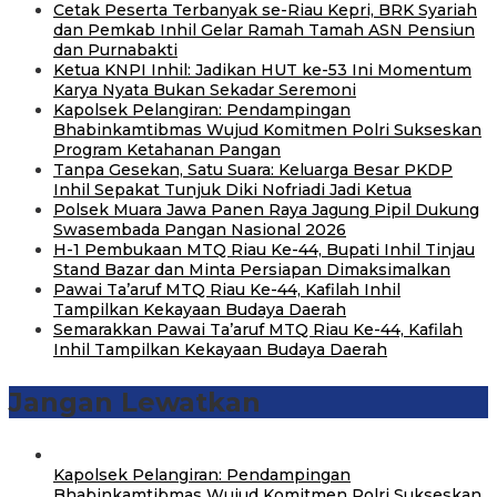
Cetak Peserta Terbanyak se-Riau Kepri, BRK Syariah
dan Pemkab Inhil Gelar Ramah Tamah ASN Pensiun
dan Purnabakti
Ketua KNPI Inhil: Jadikan HUT ke-53 Ini Momentum
Karya Nyata Bukan Sekadar Seremoni
Kapolsek Pelangiran: Pendampingan
Bhabinkamtibmas Wujud Komitmen Polri Sukseskan
Program Ketahanan Pangan
Tanpa Gesekan, Satu Suara: Keluarga Besar PKDP
Inhil Sepakat Tunjuk Diki Nofriadi Jadi Ketua
Polsek Muara Jawa Panen Raya Jagung Pipil Dukung
Swasembada Pangan Nasional 2026
H-1 Pembukaan MTQ Riau Ke-44, Bupati Inhil Tinjau
Stand Bazar dan Minta Persiapan Dimaksimalkan
Pawai Ta’aruf MTQ Riau Ke-44, Kafilah Inhil
Tampilkan Kekayaan Budaya Daerah
Semarakkan Pawai Ta’aruf MTQ Riau Ke-44, Kafilah
Inhil Tampilkan Kekayaan Budaya Daerah
Jangan Lewatkan
Kapolsek Pelangiran: Pendampingan
Bhabinkamtibmas Wujud Komitmen Polri Sukseskan