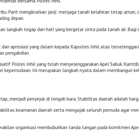
amtibmas bersama Polres Inhil.
bu Parit mengikrarkan janji: menjaga tanah kelahiran tetap aman, d
aling depan.
an langkah tegap dan hati yang bergetar cinta pada tanah air. Ba
an apresiasi yang dalam kepada Kapolres Inhil atas terselenggar
as pengabdian.
nisiatif Polres Inhil yang telah menyelenggarakan Apel Sabuk Kamt
dan kepemudaan. Ini merupakan langkah nyata dalam membangun keb
elap, menjadi penyejuk di tengah bara. Stabilitas daerah adalah har
stabilitas keamanan daerah serta mengajak seluruh pemuda agar men
erwakilan organisasi membubuhkan tanda tangan pada komitmen Apel