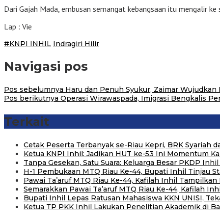
Dari Gajah Mada, embusan semangat kebangsaan itu mengalir ke sel
Lap : Vie
#KNPI INHIL
Indragiri Hilir
Navigasi pos
Pos sebelumnya
Haru dan Penuh Syukur, Zaimar Wujudkan 
Pos berikutnya
Operasi Wirawaspada, Imigrasi Bengkalis P
Terkait
Cetak Peserta Terbanyak se-Riau Kepri, BRK Syariah
Ketua KNPI Inhil: Jadikan HUT ke-53 Ini Momentum K
Tanpa Gesekan, Satu Suara: Keluarga Besar PKDP Inhil 
H-1 Pembukaan MTQ Riau Ke-44, Bupati Inhil Tinjau S
Pawai Ta’aruf MTQ Riau Ke-44, Kafilah Inhil Tampilka
Semarakkan Pawai Ta’aruf MTQ Riau Ke-44, Kafilah In
Bupati Inhil Lepas Ratusan Mahasiswa KKN UNISI, Te
Ketua TP PKK Inhil Lakukan Penelitian Akademik di 