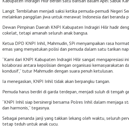
Kabupaten Indragiri Hilir berdiri satu barisan dalam Apel Sabuk K
Langit Tembilahan menjadi saksi ketika pemuda-pemudi Negeri Seri
melainkan panggilan jiwa untuk merawat Indonesia dari beranda p
Dewan Pimpinan Daerah KNPI Kabupaten Indragiri Hilir hadir deng
cokelat, tetapi amanah seluruh anak bangsa.
Ketua DPD KNPI Inhil, Mahmudin, SPi menyampaikan rasa hormat d
emas yang menyatukan polisi dan pemuda dalam satu tarikan nap
“Kami dari KNPI Kabupaten Indragiri Hilir sangat mengapresiasi i
kolaborasi antara kepolisian dengan organisasi kemasyarakatan 
kondusif,” tutur Mahmudin dengan suara penuh ketulusan.
Ia menegaskan, KNPI Inhil tidak akan berpangku tangan.
Pemuda harus berdiri di garda terdepan, menjadi suluh di tengah g
“KNPI Inhil siap bersinergi bersama Polres Inhil dalam menjaga 
dan harmonis,” tegasnya.
Sebagai penanda janji yang takkan lekang oleh waktu, seluruh p
tetap teduh untuk anak cucu.