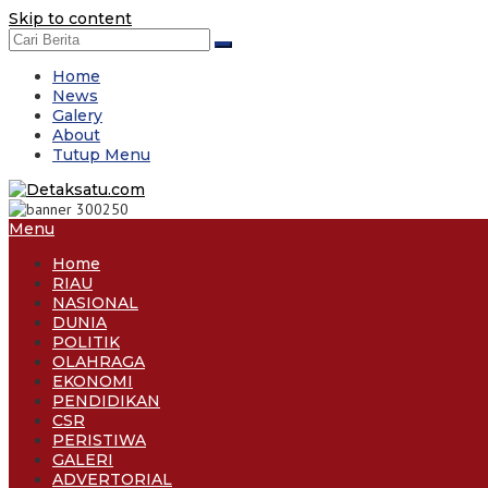
Skip to content
Home
News
Galery
About
Tutup Menu
Menu
Home
RIAU
NASIONAL
DUNIA
POLITIK
OLAHRAGA
EKONOMI
PENDIDIKAN
CSR
PERISTIWA
GALERI
ADVERTORIAL