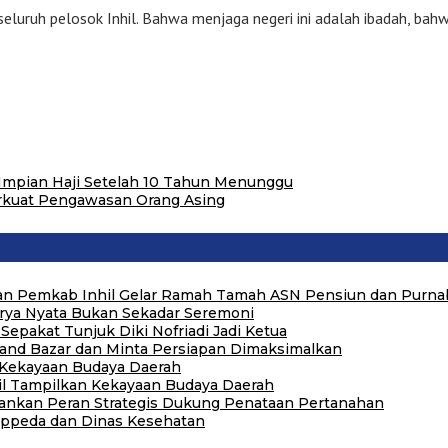
uruh pelosok Inhil. Bahwa menjaga negeri ini adalah ibadah, bahwa
Impian Haji Setelah 10 Tahun Menunggu
erkuat Pengawasan Orang Asing
 dan Pemkab Inhil Gelar Ramah Tamah ASN Pensiun dan Purna
arya Nyata Bukan Sekadar Seremoni
Sepakat Tunjuk Diki Nofriadi Jadi Ketua
tand Bazar dan Minta Persiapan Dimaksimalkan
n Kekayaan Budaya Daerah
hil Tampilkan Kekayaan Budaya Daerah
kankan Peran Strategis Dukung Penataan Pertanahan
Bappeda dan Dinas Kesehatan