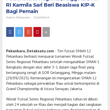
Series
RI Karmila Sari Beri Beasiswa KIP-K
Regional,
Anggota
Bagi Pemain
DPR
Admin Detaksatu
-
OLAHRAGA
RI
Karmila
Sari
Beri
Beasiswa
KIP-
K
Bagi
Pekanbaru, Detaksatu.com
: Tim futsal SMAN 12
Pemain
Pekanbaru berhasil menjuarai turnamen Wondr Futsal
Series Regional Pekanbaru setelah mengalahkan SMAN 1
Bengkalis dengan skor akhir 3-1 dalam laga final yang
berlangsung sengit di GOR Gelanggang, Minggu malam
(29/09/2025). Kemenangan ini mengantarkan SMAN 12
Pekanbaru sebagai perwakilan Riau untuk berkompetisi di
Grand Championship di Istora Senayan, Jakarta.
Wondr Futsal Series Regional Pekanbaru tahun ini diikuti
oleh 24 sekolah se-Riau dan menjadi bagian dari rangkaian
turnamen futsal pelajar terbesar yang diselenggarakan di