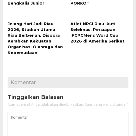
Bengkalis Junior
PORKOT
Jelang Hari Jadi Riau
Atlet NPCI Riau Ikuti
2026, Stadion Utama
Seleknas, Persiapan
Riau Berbenah, Dispora
IFCPCMens Word Cup
Kerahkan Kekuatan
2026 di Amerika Serikat
Organisasi Olahraga dan
Kepemudaan!
Komentar
Tinggalkan Balasan
Alamat email Anda tidak akan dipublikasikan.
Ruas yang wajib ditandai
*