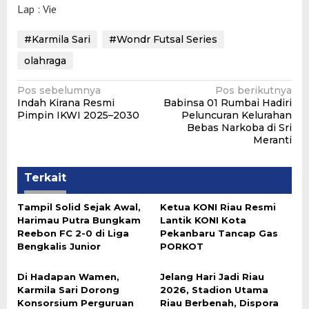
Lap : Vie
#Karmila Sari
#Wondr Futsal Series
olahraga
Navigasi
Pos sebelumnya
Pos berikutnya
Indah Kirana Resmi
Babinsa 01 Rumbai Hadiri
pos
Pimpin IKWI 2025–2030
Peluncuran Kelurahan
Bebas Narkoba di Sri
Meranti
Terkait
Tampil Solid Sejak Awal,
Ketua KONI Riau Resmi
Harimau Putra Bungkam
Lantik KONI Kota
Reebon FC 2-0 di Liga
Pekanbaru Tancap Gas
Bengkalis Junior
PORKOT
Di Hadapan Wamen,
Jelang Hari Jadi Riau
Karmila Sari Dorong
2026, Stadion Utama
Konsorsium Perguruan
Riau Berbenah, Dispora