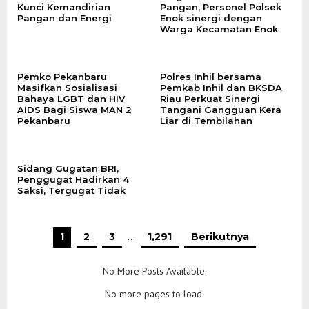
Kunci Kemandirian
Pangan, Personel Polsek
Pangan dan Energi
Enok sinergi dengan
Warga Kecamatan Enok
‎Pemko Pekanbaru
Polres Inhil bersama
Masifkan Sosialisasi
Pemkab Inhil dan BKSDA
Bahaya LGBT dan HIV
Riau Perkuat Sinergi
AIDS Bagi Siswa MAN 2
Tangani Gangguan Kera
Pekanbaru
Liar di Tembilahan
Sidang Gugatan BRI,
Penggugat Hadirkan 4
Saksi, Tergugat Tidak
1
2
3
…
1,291
Berikutnya
No More Posts Available.
No more pages to load.