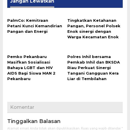
Jangan Lewatkan
PalmCo: Kemitraan
Tingkatkan Ketahanan
Petani Kunci Kemandirian
Pangan, Personel Polsek
Pangan dan Energi
Enok sinergi dengan
Warga Kecamatan Enok
‎Pemko Pekanbaru
Polres Inhil bersama
Masifkan Sosialisasi
Pemkab Inhil dan BKSDA
Bahaya LGBT dan HIV
Riau Perkuat Sinergi
AIDS Bagi Siswa MAN 2
Tangani Gangguan Kera
Pekanbaru
Liar di Tembilahan
Komentar
Tinggalkan Balasan
Alamat email Anda tidak akan dipublikasikan.
Ruas yang wajib ditandai
*