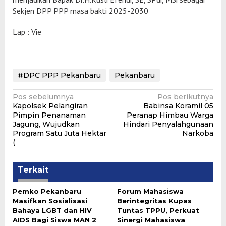
Sekjen DPP PPP masa bakti 2025-2030
Lap : Vie
#DPC PPP Pekanbaru
Pekanbaru
Navigasi
Pos sebelumnya
Pos berikutnya
Kapolsek Pelangiran
Babinsa Koramil 05
pos
Pimpin Penanaman
Peranap Himbau Warga
Jagung, Wujudkan
Hindari Penyalahgunaan
Program Satu Juta Hektar
Narkoba
(
Terkait
‎Pemko Pekanbaru
Forum Mahasiswa
Masifkan Sosialisasi
Berintegritas Kupas
Bahaya LGBT dan HIV
Tuntas TPPU, Perkuat
AIDS Bagi Siswa MAN 2
Sinergi Mahasiswa