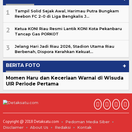
1
Tampil Solid Sejak Awal, Harimau Putra Bungkam
Reebon FC 2-0 di Liga Bengkalis J…
2
Ketua KONI Riau Resmi Lantik KONI Kota Pekanbaru
Tancap Gas PORKOT
3
Jelang Hari Jadi Riau 2026, Stadion Utama Riau
Berbenah, Dispora Kerahkan Kekuat…
BERITA FOTO
+
Momen Haru dan Keceriaan Warnai di Wisuda
UIR Periode Pertama
Copyright @ 2018 Detaksatu.com
Pedoman Media Siber
Disclaimer
About Us
Redaksi
Kontak