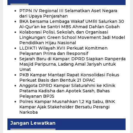
PTPN IV Regional III Selamatkan Aset Negara
dari Upaya Penjarahan
‎BKA bersama Lembaga Wakaf UMRI Salurkan 30
Al-Qur’an ke Santri MBS Ahmad Dahlan Gobah
Kolaborasi Polisi, Sekolah, dan Organisasi
Lingkungan: Green School Movement Jadi Model
Pendidikan Hijau Nasional
LLDIKTI Wilayah XVII Perkuat Komitmen
Pelayanan Prima dan Responsif
Sejarah Baru di Kampar: DPRD Siapkan Ranperda
Masjid Paripurna, Ladang Amal Jariyah untuk
Umat
PKB Kampar Mantap! Rapat Konsolidasi Fokus
Perkuat Basis dan Bentuk 21 DPAC
Anggota DPRD Kampar Silaturahmi ke Klinik
Pratama Kadisha dan Apotek Sarah, Bahas
Pelayanan BPJS
Polres Kampar Musnahkan 1,2 Kg Sabu, BNK
Kampar Ajak Stakeholder Bersatu Perangi
Narkoba
Jangan Lewatkan