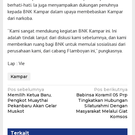
berhati-hati. la juga menyampaikan dukungan penuhnya
kepada BNK Kampar dalam upaya membebaskan Kampar
dari narkoba.
“Kami sangat mendukung kegiatan BNK Kampar ini. Ini
adalah tindak lanjut dari diskusi kami sebelumnya, dan kami
memberikan ruang bagi BNK untuk memulai sosialisasi dari
perusahaan kami, dari cabang Flamboyan ini,” pungkasnya.
Lap : Vie
Kampar
Navigasi
Pos sebelumnya
Pos berikutnya
Memilih Ketua Baru,
Babinsa Koramil 05 Prp
pos
Pengkot Muaythai
Tingkatkan Hubungan
Pekanbaru Akan Gelar
Silaturahmi Dengan
Muskot
Masyarakat Melalui Giat
Komsos
Terkait