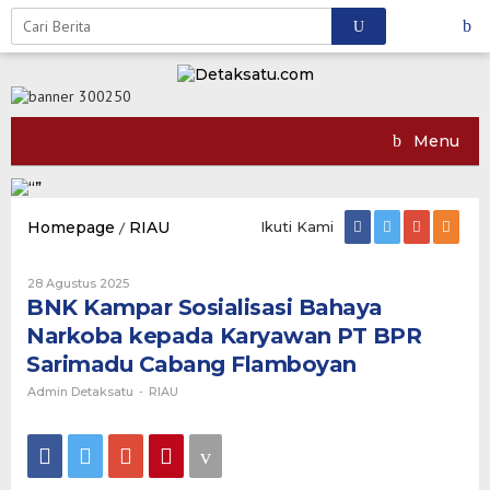
Skip
to
content
Menu
Homepage
/
RIAU
BNK
Ikuti Kami
Kampar
Sosialisasi
28 Agustus 2025
Oleh
Bahaya
Admin
BNK Kampar Sosialisasi Bahaya
Narkoba
Detaksatu
kepada
Narkoba kepada Karyawan PT BPR
Karyawan
Sarimadu Cabang Flamboyan
PT
BPR
Admin Detaksatu
-
RIAU
Sarimadu
Cabang
Flamboyan