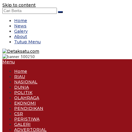
Skip to content
Home
News
Galery
About
Tutup Menu
Menu
Home
RIAU
NASIONAL
DUNIA
POLITIK
OLAHRAGA
EKONOMI
PENDIDIKAN
CSR
PERISTIWA
GALERI
ADVERTORIAL