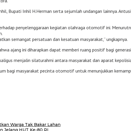
ora.
Inhil, Bupati Inhil H.Herman serta sejumlah undangan lainnya. Antu
hadap penyelenggaraan kegiatan olahraga otomotif ini. Menurutnya
n.
katkan semangat persatuan dan kesatuan masyarakat,” ungkapnya.
wa ajang ini diharapkan dapat memberi ruang positif bagi generasi
aligus menjalin silaturahmi antara masyarakat dan aparat kepolisian
tum bagi masyarakat pecinta otomotif untuk menunjukkan kemamp
atkan Warga Tak Bakar Lahan
n Jelang HUT Ke-80 RI