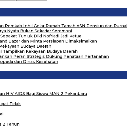
 dan Pemkab Inhil Gelar Ramah Tamah ASN Pensiun dan Purna
arya Nyata Bukan Sekadar Seremoni
Sepakat Tunjuk Diki Nofriadi Jadi Ketua
tand Bazar dan Minta Persiapan Dimaksimalkan
n Kekayaan Budaya Daerah
hil Tampilkan Kekayaan Budaya Daerah
kankan Peran Strategis Dukung Penataan Pertanahan
Bappeda dan Dinas Kesehatan
dan HIV AIDS Bagi Siswa MAN 2 Pekanbaru
ugat Tidak
ai
s 2 Tahun