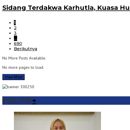
Sidang Terdakwa Karhutla, Kuasa H
1
2
3
…
690
Berikutnya
No More Posts Available.
No more pages to load.
View More
POLITIK
+