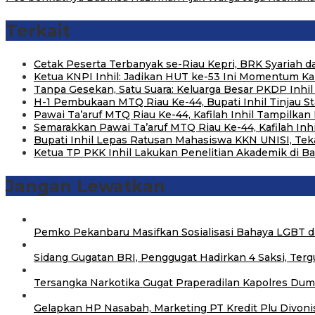
Terkait
Cetak Peserta Terbanyak se-Riau Kepri, BRK Syariah
Ketua KNPI Inhil: Jadikan HUT ke-53 Ini Momentum K
Tanpa Gesekan, Satu Suara: Keluarga Besar PKDP Inhil 
H-1 Pembukaan MTQ Riau Ke-44, Bupati Inhil Tinjau S
Pawai Ta’aruf MTQ Riau Ke-44, Kafilah Inhil Tampilka
Semarakkan Pawai Ta’aruf MTQ Riau Ke-44, Kafilah In
Bupati Inhil Lepas Ratusan Mahasiswa KKN UNISI, Te
Ketua TP PKK Inhil Lakukan Penelitian Akademik di 
Jangan Lewatkan
‎Pemko Pekanbaru Masifkan Sosialisasi Bahaya LGBT 
Sidang Gugatan BRI, Penggugat Hadirkan 4 Saksi, Terg
Tersangka Narkotika Gugat Praperadilan Kapolres Dum
Gelapkan HP Nasabah, Marketing PT Kredit Plu Divoni