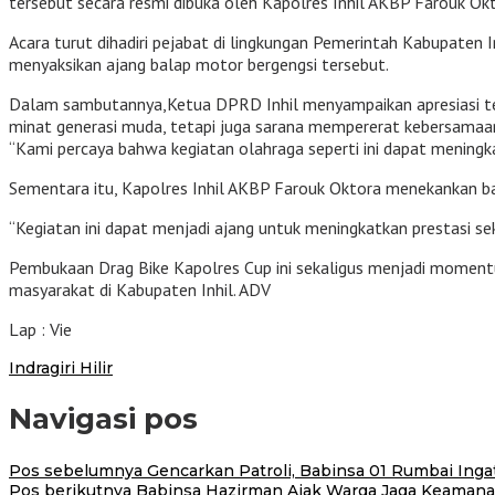
tersebut secara resmi dibuka oleh Kapolres Inhil AKBP Farouk Okt
Acara turut dihadiri pejabat di lingkungan Pemerintah Kabupaten 
menyaksikan ajang balap motor bergengsi tersebut.
Dalam sambutannya,Ketua DPRD Inhil menyampaikan apresiasi ter
minat generasi muda, tetapi juga sarana mempererat kebersamaa
“Kami percaya bahwa kegiatan olahraga seperti ini dapat mening
Sementara itu, Kapolres Inhil AKBP Farouk Oktora menekankan bah
“Kegiatan ini dapat menjadi ajang untuk meningkatkan prestasi sek
Pembukaan Drag Bike Kapolres Cup ini sekaligus menjadi momen
masyarakat di Kabupaten Inhil. ADV
Lap : Vie
Indragiri Hilir
Navigasi pos
Pos sebelumnya
Gencarkan Patroli, Babinsa 01 Rumbai Ing
Pos berikutnya
Babinsa Hazirman Ajak Warga Jaga Keamana