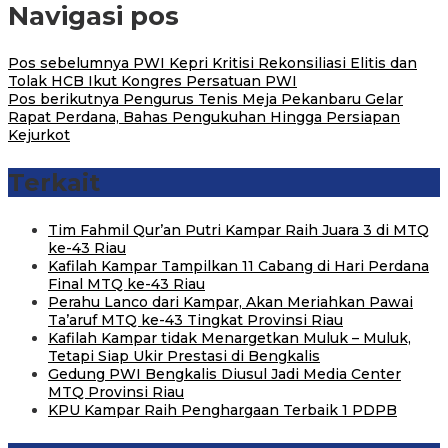
Navigasi pos
Pos sebelumnya
PWI Kepri Kritisi Rekonsiliasi Elitis dan
Tolak HCB Ikut Kongres Persatuan PWI
Pos berikutnya
Pengurus Tenis Meja Pekanbaru Gelar
Rapat Perdana, Bahas Pengukuhan Hingga Persiapan
Kejurkot
Terkait
Tim Fahmil Qur’an Putri Kampar Raih Juara 3 di MTQ
ke-43 Riau
Kafilah Kampar Tampilkan 11 Cabang di Hari Perdana
Final MTQ ke-43 Riau
Perahu Lanco dari Kampar, Akan Meriahkan Pawai
Ta’aruf MTQ ke-43 Tingkat Provinsi Riau
Kafilah Kampar tidak Menargetkan Muluk – Muluk,
Tetapi Siap Ukir Prestasi di Bengkalis
Gedung PWI Bengkalis Diusul Jadi Media Center
MTQ Provinsi Riau
KPU Kampar Raih Penghargaan Terbaik 1 PDPB