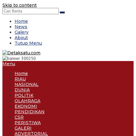
Skip to content
Home
News
Galery
About
Tutup Menu
Menu
Home
RIAU
NASIONAL
DUNIA
POLITIK
OLAHRAGA
EKONOMI
PENDIDIKAN
CSR
PERISTIWA
GALERI
ADVERTORIAL