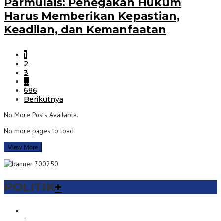
Parmulais: Penegakan Hukum
Harus Memberikan Kepastian,
Keadilan, dan Kemanfaatan
1
2
3
…
686
Berikutnya
No More Posts Available.
No more pages to load.
View More
POLITIK
+
1