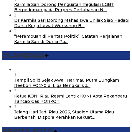
Karmila Sari Dorong Penguatan Regulasi LGBT
Berpedoman pada Perpres Pertahanan N…
2
Dr Karmila Sari Dorong Mahasiswa Unilak Siap Hadapi
Dunia Kerja Lewat Workshop B…
3
“Perempuan di Pentas Politik”, Catatan Perjalanan
Karmila Sari di Dunia Po…
OLAHRAGA
+
1
Tampil Solid Sejak Awal, Harimau Putra Bungkam
Reebon FC 2-0 di Liga Bengkalis J…
2
Ketua KONI Riau Resmi Lantik KONI Kota Pekanbaru
Tancap Gas PORKOT
3
Jelang Hari Jadi Riau 2026, Stadion Utama Riau
Berbenah, Dispora Kerahkan Kekuat…
BERITA FOTO
+