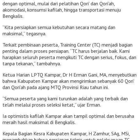
dengan optimal, mulai dari pelatihan Qori’ dan Qori’ah,
akomodasi, konsumsi kafilah, hingga transportasi menuju
Bengkalis.
“Kita persiapkan semua kebutuhan secara matang dan
maksimal,” tegasnya.
Terkait pembinaan peserta, Training Center (TC) menjadi bagian
penting dalam proses persiapan. “TC harus berjalan baik. Kami
harapkan seluruh peserta mengikuti TC dengan serius, fokus, dan
tanpa tekanan,” tambahnya.
Ketua Harian LPTQ Kampar, Dr H Erman Gani, MA, menyebutkan
bahwa Kabupaten Kampar akan mengirimkan sebanyak 60 Qori’
dan Qori’ah pada ajang MTQ Provinsi Riau tahun ini.
“Semua peserta yang kami turunkan adalah yang terbaik dan
telah melalui proses seleksi ketat,” ujar Erman.
Ia optimistis kafilah Kampar akan tampil optimal dan berusaha
meraih hasil maksimal di Bengkalis.
Kepala Bagian Kesra Kabupaten Kampar, H Zamhur, SAg, MSi,
menambahkan bahwa persiapan teknis untuk pelaksanaan TC