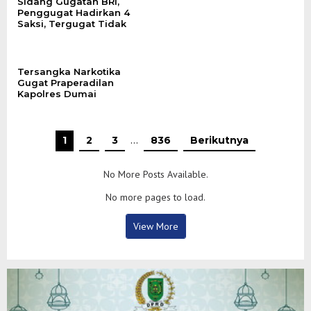
Sidang Gugatan BRI,
Penggugat Hadirkan 4
Saksi, Tergugat Tidak
Tersangka Narkotika
Gugat Praperadilan
Kapolres Dumai
1
2
3
…
836
Berikutnya
No More Posts Available.
No more pages to load.
View More