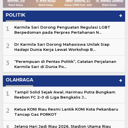
POLITIK
+
1
Karmila Sari Dorong Penguatan Regulasi LGBT
Berpedoman pada Perpres Pertahanan N…
2
Dr Karmila Sari Dorong Mahasiswa Unilak Siap
Hadapi Dunia Kerja Lewat Workshop B…
3
“Perempuan di Pentas Politik”, Catatan Perjalanan
Karmila Sari di Dunia Po…
OLAHRAGA
+
1
Tampil Solid Sejak Awal, Harimau Putra Bungkam
Reebon FC 2-0 di Liga Bengkalis J…
2
Ketua KONI Riau Resmi Lantik KONI Kota Pekanbaru
Tancap Gas PORKOT
3
Jelang Hari Jadi Riau 2026, Stadion Utama Riau