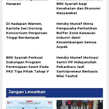
Harapan
BRK Syariah bagi
Kesehatan dan Ekonomi
Masyarakat
Di Hadapan Wamen,
Hendry Munief Minta
Karmila Sari Dorong
Pengusaha Perhatikan
Konsorsium Perguruan
Buffer Zone Kawasan
Tinggi Berdampak
Industri demi
Keseimbangan Semua
Aspek
BRK Syariah Perkuat
Hendry Munief Motivasi
Dukungan Program
Santri PP Hidayatullah
Peremajaan Sawit Pada
Pekanbaru Jadi
PKS Tiga Pihak Tahap V
Santripreneur Berbasis
Nilai Tauhid
Jangan Lewatkan