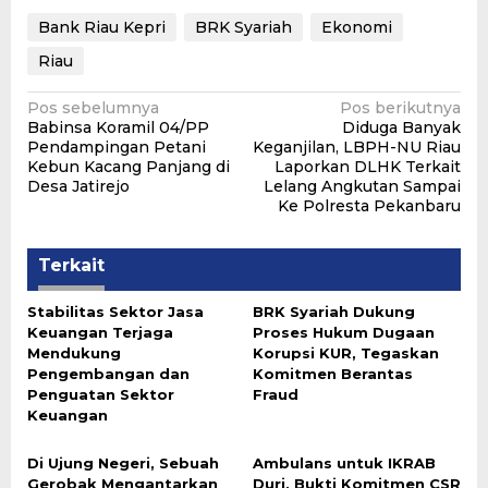
Bank Riau Kepri
BRK Syariah
Ekonomi
Riau
Navigasi
Pos sebelumnya
Pos berikutnya
Babinsa Koramil 04/PP
Diduga Banyak
pos
Pendampingan Petani
Keganjilan, LBPH-NU Riau
Kebun Kacang Panjang di
Laporkan DLHK Terkait
Desa Jatirejo
Lelang Angkutan Sampai
Ke Polresta Pekanbaru
Terkait
Stabilitas Sektor Jasa
BRK Syariah Dukung
Keuangan Terjaga
Proses Hukum Dugaan
Mendukung
Korupsi KUR, Tegaskan
Pengembangan dan
Komitmen Berantas
Penguatan Sektor
Fraud
Keuangan
Di Ujung Negeri, Sebuah
Ambulans untuk IKRAB
Gerobak Mengantarkan
Duri, Bukti Komitmen CSR