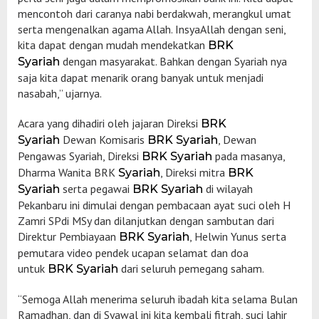
mencontoh dari caranya nabi berdakwah, merangkul umat
serta mengenalkan agama Allah. InsyaAllah dengan seni,
kita dapat dengan mudah mendekatkan
BRK
dengan masyarakat. Bahkan dengan Syariah nya
Syariah
saja kita dapat menarik orang banyak untuk menjadi
nasabah,” ujarnya.
Acara yang dihadiri oleh jajaran Direksi
BRK
Dewan Komisaris
, Dewan
Syariah
BRK Syariah
Pengawas Syariah, Direksi
pada masanya,
BRK Syariah
Dharma Wanita BRK
, Direksi mitra
Syariah
BRK
serta pegawai
di wilayah
Syariah
BRK Syariah
Pekanbaru ini dimulai dengan pembacaan ayat suci oleh H
Zamri SPdi MSy dan dilanjutkan dengan sambutan dari
Direktur Pembiayaan
, Helwin Yunus serta
BRK Syariah
pemutara video pendek ucapan selamat dan doa
untuk
dari seluruh pemegang saham.
BRK Syariah
“Semoga Allah menerima seluruh ibadah kita selama Bulan
Ramadhan, dan di Syawal ini kita kembali fitrah, suci lahir