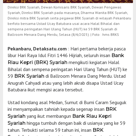
Direksi BRK Syariah, Dewan Komisaris BRK Syariah, Dewan Pengawas
Syariah, Direksi BRK Syariah pada masanya, Dharma Wanita BRK Syariah,
Direksi mitra BRK Syariah serta pegawai BRK Syariah di wilayah Pekanbaru
berfoto bersama Ustad Ucay Batubara usai acara Halal Bihalal dan
sempena peringatan Hari Ulang Tahun (HUT) ke 59 BRK Syariah di
Ballroom Menara Dang Merdu, Selasa (8/4/2025). | Foto : hms BRKS
Pekanbaru, Detaksatu.com
: Hari pertama bekerja pasca
libur Hari Raya Idul Fitri 1446 Hijriah, seluruh insan
Bank
mengikuti kegiatan Halal
Riau Kepri (BRK) Syariah
Bihalal dan sempena peringatan Hari Ulang Tahun (HUT) ke
59
di Ballroom Menara Dang Merdu. Ustad
BRK Syariah
Anugrah Cahyadi atau yang lebih akrab disapa Ustad Ucay
Batubara ikut mengisi acara tersebut.
Ustad kondang asal Medan, Sumut di Bumi Caram Seguguk
ini menyampaikan tahniah kepada segenap insan
BRK
yang ikut membangun
Syariah
Bank Riau Kepri
hingga tumbuh dengan baik di usianya yang ke 59
Syariah
tahun. Terbukti selama 59 tahun ini, insan
BRK