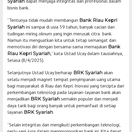
dapat menjaga integritas dan profesional dalam
Syariah
bisnis bank.
“Tentunya tidak mudah membangun
Bank Riau Kepri
ini sampai di usia 59 tahun, banyak cacian dan
Syariah
tudingan miring oknum yang ingin merusak citra bank.
Namun itu menguatkan kita untuk tetap semangat dan
memotivasi diri dengan bersama-sama memajukan
Bank
” kata Ustad Ucay dalam tausiahnya,
Riau Kepri Syariah,
Selasa (8/4/2025).
Selanjutnya Ustad Ucay berharap
akan
BRK Syariah
selalu menjadi magnet tempat penyimpanan uang utama
bagi masyarakat di Riau dan Kepri. Inovasi yang tercipta dari
perkembangan teknologi pada layanan-layanan bank akan
menjadikan
semakin populer dan menjadi
BRK Syariah
daya tarik bagi orang banyak untuk pemanfaat di setiap
layanan
.
BRK Syariah
“Selain integritas dan mengikuti perkembangan teknologi,
perlu seni juga dalam mempromosikan bank ini. Kita dapat