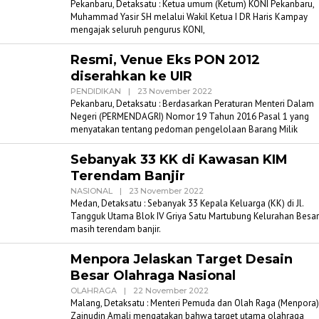
Admin
Pekanbaru, Detaksatu : Ketua umum (Ketum) KONI Pekanbaru,
Detaksatu
Muhammad Yasir SH melalui Wakil Ketua I DR Haris Kampay
mengajak seluruh pengurus KONI,
Resmi, Venue Eks PON 2012
diserahkan ke UIR
Oleh
PENDIDIKAN
|
23 November 2022
Admin
Pekanbaru, Detaksatu : Berdasarkan Peraturan Menteri Dalam
Detaksatu
Negeri (PERMENDAGRI) Nomor 19 Tahun 2016 Pasal 1 yang
menyatakan tentang pedoman pengelolaan Barang Milik
Sebanyak 33 KK di Kawasan KIM
Terendam Banjir
Oleh
NASIONAL
|
23 November 2022
Admin
Medan, Detaksatu : Sebanyak 33 Kepala Keluarga (KK) di Jl.
Detaksatu
Tangguk Utama Blok IV Griya Satu Martubung Kelurahan Besar
masih terendam banjir.
Menpora Jelaskan Target Desain
Besar Olahraga Nasional
Oleh
OLAHRAGA
|
22 November 2022
Admin
Malang, Detaksatu : Menteri Pemuda dan Olah Raga (Menpora)
Detaksatu
Zainudin Amali mengatakan bahwa target utama olahraga