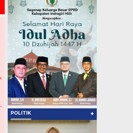
a
POLITIK
+