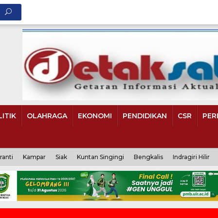
ITIK
OLAHRAGA
EKONOMI
PENDIDIKAN
CSR
PER
ranti
Kampar
Siak
Kuntan Singingi
Bengkalis
Indragiri Hilir