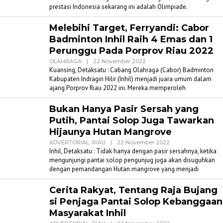
prestasi Indonesia sekarang ini adalah Olimpiade.
Melebihi Target, Ferryandi: Cabor
Badminton Inhil Raih 4 Emas dan 1
Perunggu Pada Porprov Riau 2022
Oleh
OLAHRAGA
|
22 November 2022
Admin
Kuansing, Detaksatu : Cabang Olahraga (Cabor) Badminton
Detaksatu
Kabupaten Indragiri Hilir (Inhil) menjadi juara umum dalam
ajang Porprov Riau 2022 ini. Mereka memperoleh
Bukan Hanya Pasir Sersah yang
Putih, Pantai Solop Juga Tawarkan
Hijaunya Hutan Mangrove
Oleh
ADVERTORIAL
,
RIAU
|
22 November 2022
Admin
Inhil, Detaksatu : Tidak hanya dengan pasir sersahnya, ketika
Detaksatu
mengunjungi pantai solop pengunjug juga akan disuguhkan
dengan pemandangan Hutan mangrove yang menjadi
Cerita Rakyat, Tentang Raja Bujang
si Penjaga Pantai Solop Kebanggaan
Masyarakat Inhil