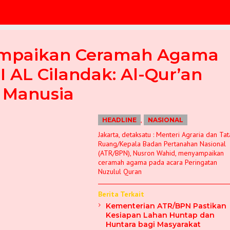
ampaikan Ceramah Agama
I AL Cilandak: Al-Qur’an
i Manusia
,
HEADLINE
NASIONAL
Jakarta, detaksatu : Menteri Agraria dan Tat
Ruang/Kepala Badan Pertanahan Nasional
(ATR/BPN), Nusron Wahid, menyampaikan
ceramah agama pada acara Peringatan
Nuzulul Quran
Berita Terkait
Kementerian ATR/BPN Pastikan
Kesiapan Lahan Huntap dan
Huntara bagi Masyarakat