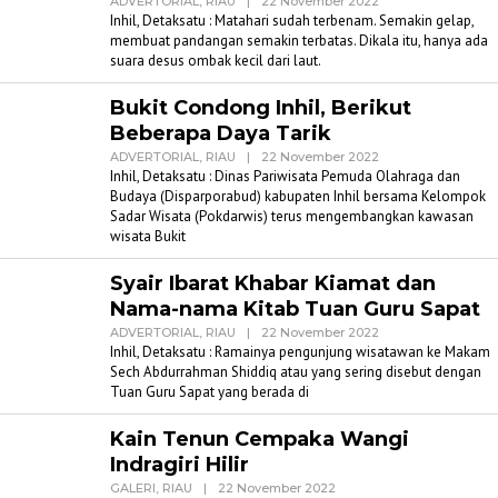
Oleh
ADVERTORIAL
,
RIAU
|
22 November 2022
Admin
Inhil, Detaksatu : Matahari sudah terbenam. Semakin gelap,
Detaksatu
membuat pandangan semakin terbatas. Dikala itu, hanya ada
suara desus ombak kecil dari laut.
Bukit Condong Inhil, Berikut
Beberapa Daya Tarik
Oleh
ADVERTORIAL
,
RIAU
|
22 November 2022
Admin
Inhil, Detaksatu : Dinas Pariwisata Pemuda Olahraga dan
Detaksatu
Budaya (Disparporabud) kabupaten Inhil bersama Kelompok
Sadar Wisata (Pokdarwis) terus mengembangkan kawasan
wisata Bukit
Syair Ibarat Khabar Kiamat dan
Nama-nama Kitab Tuan Guru Sapat
Oleh
ADVERTORIAL
,
RIAU
|
22 November 2022
Admin
Inhil, Detaksatu : Ramainya pengunjung wisatawan ke Makam
Detaksatu
Sech Abdurrahman Shiddiq atau yang sering disebut dengan
Tuan Guru Sapat yang berada di
Kain Tenun Cempaka Wangi
Indragiri Hilir
Oleh
GALERI
,
RIAU
|
22 November 2022