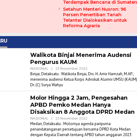
Terdampak Bencana di Sumater
Setahun Menteri Nusron: 96
Persen Penertiban Tanah
Telantar Dialokasikan untuk
Reforma Agraria
ARU
satu.com
Walikota Binjai Menerima Audensi
Pengurus KAUM
Oleh
NASIONAL
|
23 November 2022
Admin
Binjai, Detaksatu : Walikota Binjai, Drs. H. Amir Hamzah, M.AP.,
Detaksatu
menerima audiensi Ketua Korps Advokat Alumni UMSU (KAUM)
Dr. (C) Surya Wahyu
Molor Hingga 2 Jam, Pengesahan
APBD Pemko Medan Hanya
Disaksikan 8 Anggota DPRD Medan
Oleh
NASIONAL
|
23 November 2022
Admin
Medan, Detaksatu : Molornya agenda paripurna
Detaksatu
penandatanganan persetujuan bersama DPRD Kota Medan
dengan Kepala Daerah tentang APBD tahun anggaran 2023