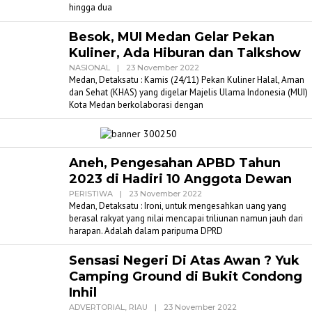
hingga dua
Besok, MUI Medan Gelar Pekan
Kuliner, Ada Hiburan dan Talkshow
Oleh
NASIONAL
|
23 November 2022
Admin
Medan, Detaksatu : Kamis (24/11) Pekan Kuliner Halal, Aman
Detaksatu
dan Sehat (KHAS) yang digelar Majelis Ulama Indonesia (MUI)
Kota Medan berkolaborasi dengan
Aneh, Pengesahan APBD Tahun
2023 di Hadiri 10 Anggota Dewan
Oleh
PERISTIWA
|
23 November 2022
Admin
Medan, Detaksatu : Ironi, untuk mengesahkan uang yang
Detaksatu
berasal rakyat yang nilai mencapai triliunan namun jauh dari
harapan. Adalah dalam paripurna DPRD
Sensasi Negeri Di Atas Awan ? Yuk
Camping Ground di Bukit Condong
Inhil
Oleh
ADVERTORIAL
,
RIAU
|
23 November 2022