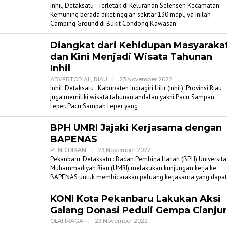
Admin
Inhil, Detaksatu : Terletak di Kelurahan Selensen Kecamatan
Detaksatu
Kemuning berada diketinggian sekitar 130 mdpl, ya Inilah
Camping Ground di Bukit Condong Kawasan
Diangkat dari Kehidupan Masyaraka
dan Kini Menjadi Wisata Tahunan
Inhil
Oleh
ADVERTORIAL
,
RIAU
|
23 November 2022
Admin
Inhil, Detaksatu : Kabupaten Indragiri Hilir (Inhil), Provinsi Riau
Detaksatu
juga memiliki wisata tahunan andalan yakni Pacu Sampan
Leper. Pacu Sampan Leper yang
BPH UMRI Jajaki Kerjasama dengan
BAPENAS
Oleh
PENDIDIKAN
|
23 November 2022
Admin
Pekanbaru, Detaksatu : Badan Pembina Harian (BPH) Universita
Detaksatu
Muhammadiyah Riau (UMRI) melakukan kunjungan kerja ke
BAPENAS untuk membicarakan peluang kerjasama yang dapat
KONI Kota Pekanbaru Lakukan Aksi
Galang Donasi Peduli Gempa Cianjur
Oleh
OLAHRAGA
|
23 November 2022