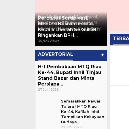
Lantik Pejabat Struktural,
Peringatan Hari Santri
Percepat Sertipikasi,
Menteri ATR/Kepala BPN:
Nasional di Purwakarta,
Menteri Nusron Imbau
Layani Masyarakat dengan
Menteri Nusron: Kontribusi
Kepala Daerah Se-Sulsel
Hati…
Santri…
Ringankan BPH…
NASIONAL
+
TERB
46,233 Views
38,043 Views
34,923 Views
Detak
ADVERTORIAL
+
H-1 Pembukaan MTQ Riau
Ke-44, Bupati Inhil Tinjau
Stand Bazar dan Minta
Persiapa…
27 Juni 2026
Semarakkan Pawai
Ta’aruf MTQ Riau
Ke-44, Kafilah Inhil
Tampilkan Kekayaan
Budaya…
27 Juni 2026