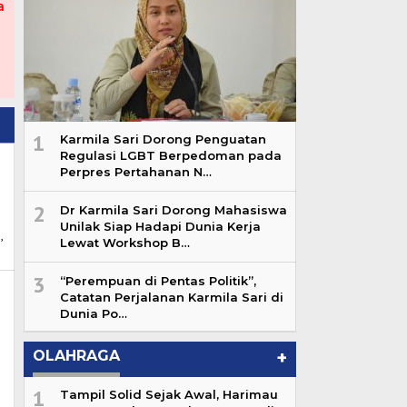
a
1
Karmila Sari Dorong Penguatan
Regulasi LGBT Berpedoman pada
Perpres Pertahanan N…
2
Dr Karmila Sari Dorong Mahasiswa
Unilak Siap Hadapi Dunia Kerja
,
Lewat Workshop B…
3
“Perempuan di Pentas Politik”,
Catatan Perjalanan Karmila Sari di
Dunia Po…
OLAHRAGA
+
1
Tampil Solid Sejak Awal, Harimau