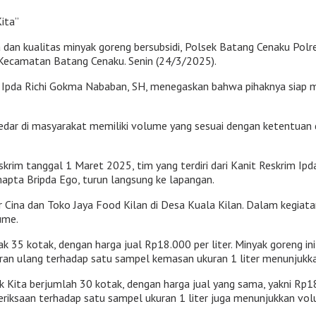
ita”
dan kualitas minyak goreng bersubsidi, Polsek Batang Cenaku Polre
 Kecamatan Batang Cenaku. Senin (24/3/2025).
m Ipda Richi Gokma Nababan, SH, menegaskan bahwa pihaknya siap m
dar di masyarakat memiliki volume yang sesuai dengan ketentuan da
rim tanggal 1 Maret 2025, tim yang terdiri dari Kanit Reskrim Ipd
apta Bripda Ego, turun langsung ke lapangan.
 Cina dan Toko Jaya Food Kilan di Desa Kuala Kilan. Dalam kegiatan
ume.
 35 kotak, dengan harga jual Rp18.000 per liter. Minyak goreng in
gukuran ulang terhadap satu sampel kemasan ukuran 1 liter menunjuk
k Kita berjumlah 30 kotak, dengan harga jual yang sama, yakni Rp18.
riksaan terhadap satu sampel ukuran 1 liter juga menunjukkan vol