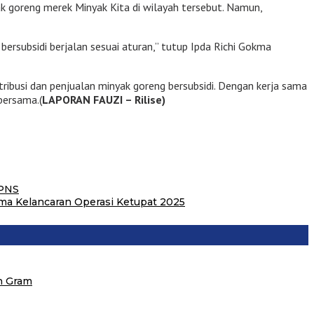
 goreng merek Minyak Kita di wilayah tersebut. Namun,
ersubsidi berjalan sesuai aturan,” tutup Ipda Richi Gokma
ibusi dan penjualan minyak goreng bersubsidi. Dengan kerja sama
bersama.(
LAPORAN FAUZI – Rilise)
 PNS
ma Kelancaran Operasi Ketupat 2025
n Gram