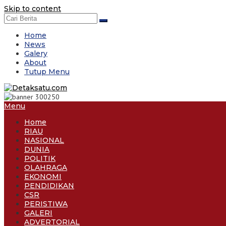
Skip to content
Home
News
Galery
About
Tutup Menu
Menu
Home
RIAU
NASIONAL
DUNIA
POLITIK
OLAHRAGA
EKONOMI
PENDIDIKAN
CSR
PERISTIWA
GALERI
ADVERTORIAL