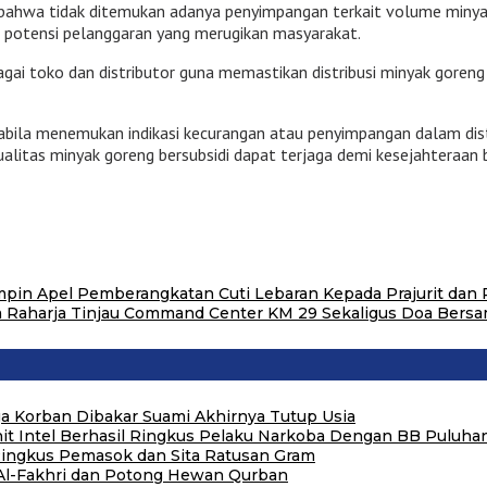
bahwa tidak ditemukan adanya penyimpangan terkait volume minyak
 potensi pelanggaran yang merugikan masyarakat.
i toko dan distributor guna memastikan distribusi minyak goreng b
bila menemukan indikasi kecurangan atau penyimpangan dalam distr
ualitas minyak goreng bersubsidi dapat terjaga demi kesejahteraan 
pin Apel Pemberangkatan Cuti Lebaran Kepada Prajurit dan
sa Raharja Tinjau Command Center KM 29 Sekaligus Doa Bersa
 Korban Dibakar Suami Akhirnya Tutup Usia
nit Intel Berhasil Ringkus Pelaku Narkoba Dengan BB Puluha
ingkus Pemasok dan Sita Ratusan Gram
 Al-Fakhri dan Potong Hewan Qurban