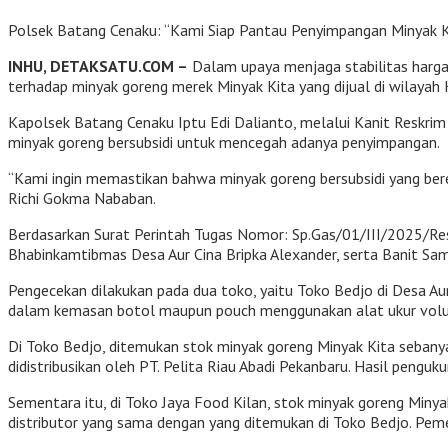
Polsek Batang Cenaku: “Kami Siap Pantau Penyimpangan Minyak K
INHU, DETAKSATU.COM –
Dalam upaya menjaga stabilitas harga 
terhadap minyak goreng merek Minyak Kita yang dijual di wilayah
Kapolsek Batang Cenaku Iptu Edi Dalianto, melalui Kanit Reskri
minyak goreng bersubsidi untuk mencegah adanya penyimpangan.
“Kami ingin memastikan bahwa minyak goreng bersubsidi yang bere
Richi Gokma Nababan.
Berdasarkan Surat Perintah Tugas Nomor: Sp.Gas/01/III/2025/Resk
Bhabinkamtibmas Desa Aur Cina Bripka Alexander, serta Banit Sam
Pengecekan dilakukan pada dua toko, yaitu Toko Bedjo di Desa Aur
dalam kemasan botol maupun pouch menggunakan alat ukur vol
Di Toko Bedjo, ditemukan stok minyak goreng Minyak Kita sebanyak
didistribusikan oleh PT. Pelita Riau Abadi Pekanbaru. Hasil pen
Sementara itu, di Toko Jaya Food Kilan, stok minyak goreng Minya
distributor yang sama dengan yang ditemukan di Toko Bedjo. Peme