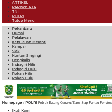
ARTIKEL
PARIWISATA
TNI
POLRI
Tutup Menu
Pekanbaru
Dumai
Pelalawan
Kepulauan Meranti
Kampar
Siak
Kuntan Singingi
Bengkalis
Indragiri Hilir
Indragiri Hulu
Rokan Hilir
Rokan Hulu
Homepage
/
POLRI
Polsek Batang Cenaku: "Kami Siap Pantau Penyim
Ikuti Kami