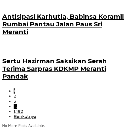
Antisipasi Karhutla, Babinsa Koramil
Rumbai Pantau Jalan Paus Sri
Meranti
Sertu Hazirman Saksikan Serah
Terima Sarpras KDKMP Meranti
Pandak
1
2
3
…
1,192
Berikutnya
No More Posts Available.