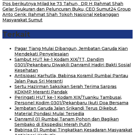
Pos berikutnya
Milad ke 73 Tahun, DR H Rahmat Shah
Gelar Syukuran dan Peluncuran Buku, CEO Sumut24 Group
Anto Genk: Rahmat Shah Tokoh Nasional Kebanggan
Masyarakat Sumut
Terkait
Pagar Tiang Mulai Dibangun, Jembatan Garuda Kian
Mendekati Penyelesaian
Sambut HUT ke-1 Kodam XIX/TT, Dandim
0301/Pekanbaru Diwakili Danramil Hadiri Bakti Sosial
Kesehatan
Antisipasi Karhutla, Babinsa Koramil Rumbai Pantau
Jalan Paus Sri Meranti
Sertu Hazirman Saksikan Serah Terima Sarpras
KDKMP Meranti Pandak
Peringati HUT ke-1 Kodam XIX/Tuanku Tambusai,
Personel Kodim 0301/Pekanbaru Ikuti Doa Bersama
Jembatan Garuda Jalan Srikandi Terus Dikebut,
Material Pondasi Mulai Tersedia
Danramil 01 Rumbai Tanam Pohon dan Bagikan
Sembako di Ekspedisi Merah Putih
Babinsa 01 Rumbai Tingkatkan Kesadaran Masyarakat