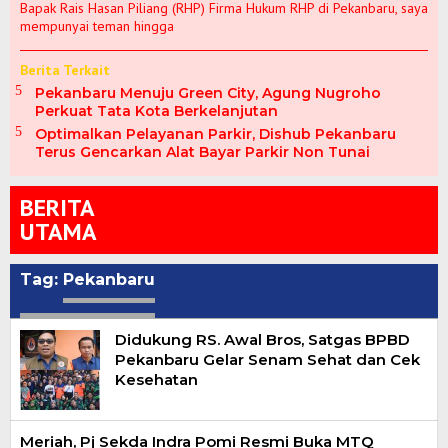
Bapak Rais Hasan Piliang (RHP) Firma Hukum RHP di Pekanbaru, saya
mempunyai teman hingga
Berita Terkait
Pekanbaru Menuju Green City, Agung Nugroho
Perkuat Tata Kota Berkelanjutan
Optimalkan Pelayanan Parkir, Dishub Pekanbaru
Terus Gencarkan Alat Bayar Parkir Non Tunai
BERITA
UTAMA
Tag:
Pekanbaru
Didukung RS. Awal Bros, Satgas BPBD
Pekanbaru Gelar Senam Sehat dan Cek
Kesehatan
Meriah, Pj Sekda Indra Pomi Resmi Buka MTQ