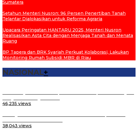
Sumatera
Setahun Menteri Nusron: 96 Persen Penertiban Tanah
Telantar Dialokasikan untuk Reforma Agraria
Upacara Peringatan HANTARU 2025, Menteri Nusron
Realisasikan Asta Cita dengan Menjaga Tanah dan Menata
Ruang
BP Tapera dan BRK Syariah Perkuat Kolaborasi, Lakukan
Monitoring Rumah Subsidi MBR di Riau
NASIONAL
+
Lantik Pejabat Struktural, Menteri ATR/Kepala BPN: Layani
Masyarakat dengan Hati…
46,235 views
Peringatan Hari Santri Nasional di Purwakarta, Menteri
Nusron: Kontribusi Santri…
38,043 views
Percepat Sertipikasi, Menteri Nusron Imbau Kepala Daerah