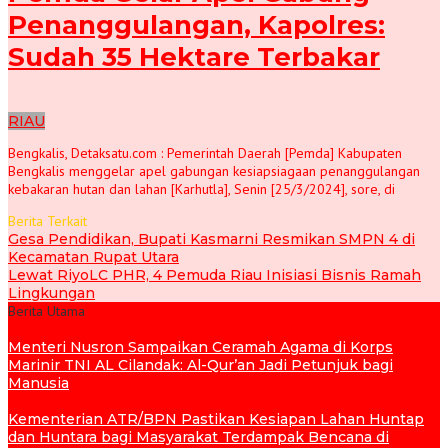
Penanggulangan, Kapolres:
Sudah 35 Hektare Terbakar
RIAU
Bengkalis, Detaksatu.com : Pemerintah Daerah [Pemda] Kabupaten
Bengkalis menggelar apel gabungan kesiapsiagaan penanggulangan
kebakaran hutan dan lahan [Karhutla], Senin [25/3/2024], sore, di
Berita Terkait
Gesa Pendidikan, Bupati Kasmarni Resmikan SMPN 4 di
Kecamatan Rupat Utara
Lewat RiyoLC PHR, 4 Pemuda Riau Inisiasi Bisnis Ramah
Lingkungan
Berita Utama
Menteri Nusron Sampaikan Ceramah Agama di Korps
Marinir TNI AL Cilandak: Al-Qur’an Jadi Petunjuk bagi
Manusia
Kementerian ATR/BPN Pastikan Kesiapan Lahan Huntap
dan Huntara bagi Masyarakat Terdampak Bencana di