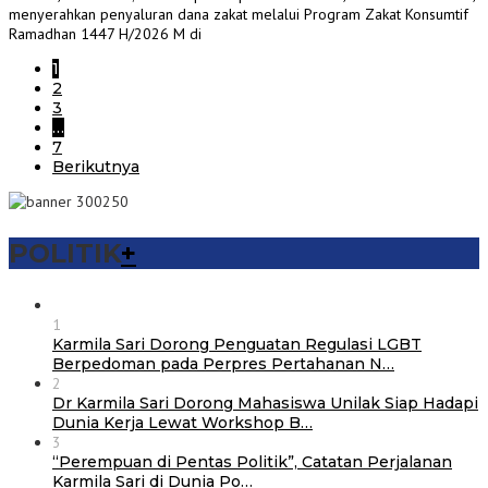
menyerahkan penyaluran dana zakat melalui Program Zakat Konsumtif
Ramadhan 1447 H/2026 M di
1
2
3
…
7
Berikutnya
POLITIK
+
1
Karmila Sari Dorong Penguatan Regulasi LGBT
Berpedoman pada Perpres Pertahanan N…
2
Dr Karmila Sari Dorong Mahasiswa Unilak Siap Hadapi
Dunia Kerja Lewat Workshop B…
3
“Perempuan di Pentas Politik”, Catatan Perjalanan
Karmila Sari di Dunia Po…