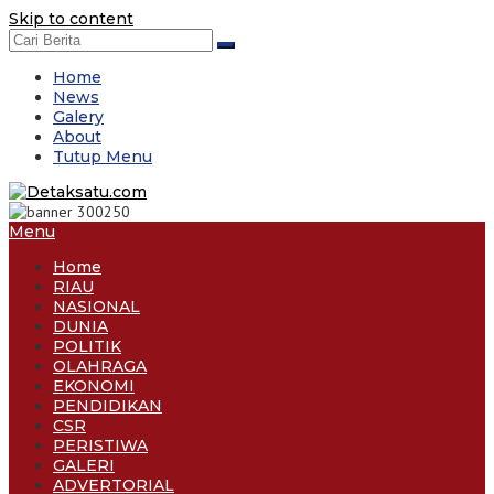
Skip to content
Home
News
Galery
About
Tutup Menu
Menu
Home
RIAU
NASIONAL
DUNIA
POLITIK
OLAHRAGA
EKONOMI
PENDIDIKAN
CSR
PERISTIWA
GALERI
ADVERTORIAL