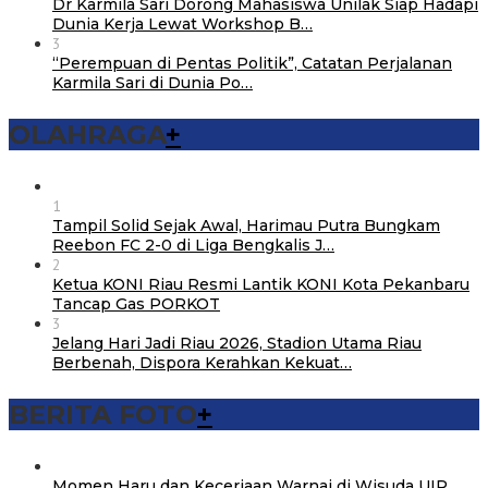
Dr Karmila Sari Dorong Mahasiswa Unilak Siap Hadapi
Dunia Kerja Lewat Workshop B…
3
“Perempuan di Pentas Politik”, Catatan Perjalanan
Karmila Sari di Dunia Po…
OLAHRAGA
+
1
Tampil Solid Sejak Awal, Harimau Putra Bungkam
Reebon FC 2-0 di Liga Bengkalis J…
2
Ketua KONI Riau Resmi Lantik KONI Kota Pekanbaru
Tancap Gas PORKOT
3
Jelang Hari Jadi Riau 2026, Stadion Utama Riau
Berbenah, Dispora Kerahkan Kekuat…
BERITA FOTO
+
Momen Haru dan Keceriaan Warnai di Wisuda UIR