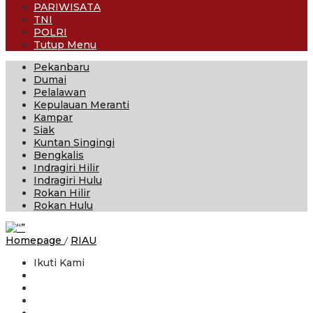
PARIWISATA
TNI
POLRI
Tutup Menu
Pekanbaru
Dumai
Pelalawan
Kepulauan Meranti
Kampar
Siak
Kuntan Singingi
Bengkalis
Indragiri Hilir
Indragiri Hulu
Rokan Hilir
Rokan Hulu
Jasa
Homepage
/
RIAU
Raharja
Ikuti Kami
Kanwil
Riau
Berkolaborasi
dengan