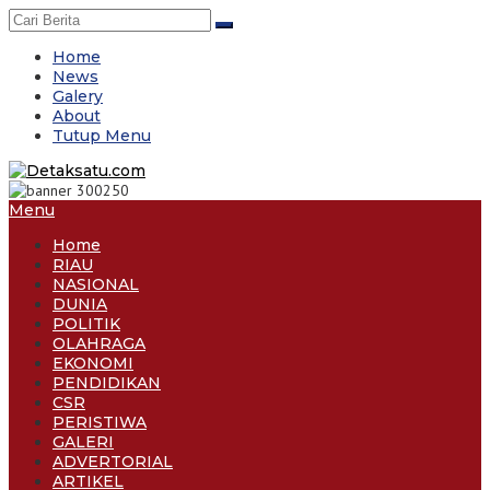
Skip
to
content
Home
News
Galery
About
Tutup Menu
Menu
Home
RIAU
NASIONAL
DUNIA
POLITIK
OLAHRAGA
EKONOMI
PENDIDIKAN
CSR
PERISTIWA
GALERI
ADVERTORIAL
ARTIKEL