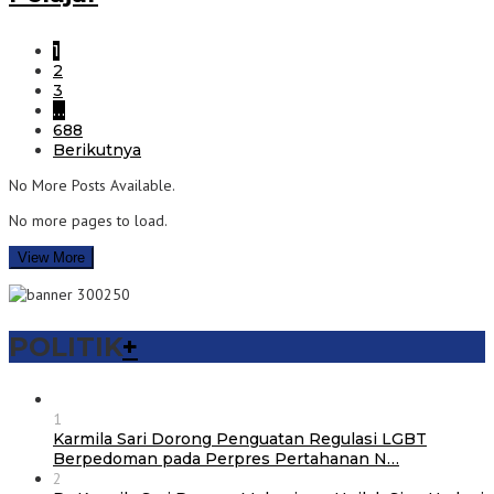
1
2
3
…
688
Berikutnya
No More Posts Available.
No more pages to load.
View More
POLITIK
+
1
Karmila Sari Dorong Penguatan Regulasi LGBT
Berpedoman pada Perpres Pertahanan N…
2