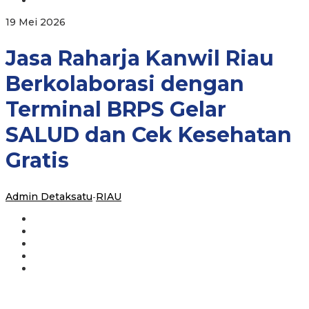
Terminal
BRPS
oleh
19 Mei 2026
Gelar
Admin
SALUD
Detaksatu
Jasa Raharja Kanwil Riau
dan
Cek
Kesehatan
Berkolaborasi dengan
Gratis
Terminal BRPS Gelar
SALUD dan Cek Kesehatan
Gratis
Admin Detaksatu
-
RIAU