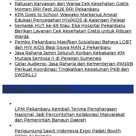
‎Ratusan Karyawan dan Warga Cek Kesehatan Gratis
Momen RRI Fest 2026 RRI Pekanbaru
‎KPA Goes to School, Wawako Markarius Anwar
Edukasi Pencegahan HIV/AIDS di Kalangan Pelajar
‎Semarak HUT ke-69 Riau, Eka Hospital Pekanbaru
Berikan Layanan Cek Kesehatan Gratis untuk Ribuan
Warga ‎
‎Pemko Pekanbaru Masifkan Sosialisasi Bahaya LGBT
dan HIV AIDS Bagi Siswa MAN 2 Pekanbaru
Jasa Raharja Jamin Seluruh Korban Kebakaran KM
Mutiara Sentosa II di Perairan Sumenep
Gelar Audiensi, Jasa Raharja dan Kementerian PANRB
Perkuat Koordinasi Tingkatkan Kepatuhan PKB dan
SWDKLLJ
Jangan Lewatkan
‎LPM Pekanbaru Kembali Terima Penghargaan
Nasional, Jadi Percontohan Kolaborasi Masyarakat
dan Pemerintah Bangun Daerah
Pengunjung Sawit Indonesia Expo Padati Booth