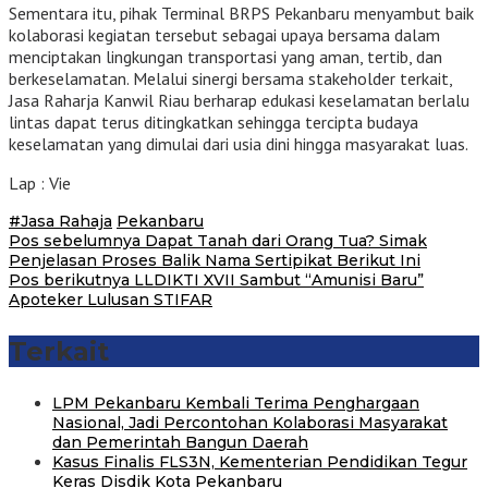
Sementara itu, pihak Terminal BRPS Pekanbaru menyambut baik
kolaborasi kegiatan tersebut sebagai upaya bersama dalam
menciptakan lingkungan transportasi yang aman, tertib, dan
berkeselamatan. Melalui sinergi bersama stakeholder terkait,
Jasa Raharja Kanwil Riau berharap edukasi keselamatan berlalu
lintas dapat terus ditingkatkan sehingga tercipta budaya
keselamatan yang dimulai dari usia dini hingga masyarakat luas.
Lap : Vie
#Jasa Rahaja
Pekanbaru
Navigasi
Pos sebelumnya
Dapat Tanah dari Orang Tua? Simak
Penjelasan Proses Balik Nama Sertipikat Berikut Ini
pos
Pos berikutnya
LLDIKTI XVII Sambut “Amunisi Baru”
Apoteker Lulusan STIFAR
Terkait
‎LPM Pekanbaru Kembali Terima Penghargaan
Nasional, Jadi Percontohan Kolaborasi Masyarakat
dan Pemerintah Bangun Daerah
Kasus Finalis FLS3N, Kementerian Pendidikan Tegur
Keras Disdik Kota Pekanbaru