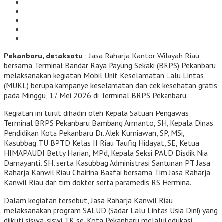
Pekanbaru, detaksatu
: Jasa Raharja Kantor Wilayah Riau
bersama Terminal Bandar Raya Payung Sekaki (BRPS) Pekanbaru
melaksanakan kegiatan Mobil Unit Keselamatan Lalu Lintas
(MUKL) berupa kampanye keselamatan dan cek kesehatan gratis
pada Minggu, 17 Mei 2026 di Terminal BRPS Pekanbaru.
Kegiatan ini turut dihadiri oleh Kepala Satuan Pengawas
Terminal BRPS Pekanbaru Bambang Armanto, SH, Kepala Dinas
Pendidikan Kota Pekanbaru Dr. Alek Kurniawan, SP, MSi,
Kasubbag TU BPTD Kelas II Riau Taufiq Hidayat, SE, Ketua
HIMAPAUDI Betty Harian, MPd, Kepala Seksi PAUD Disdik Nia
Damayanti, SH, serta Kasubbag Administrasi Santunan PT Jasa
Raharja Kanwil Riau Chairina Baafai bersama Tim Jasa Raharja
Kanwil Riau dan tim dokter serta paramedis RS Hermina.
Dalam kegiatan tersebut, Jasa Raharja Kanwil Riau
melaksanakan program SALUD (Sadar Lalu Lintas Usia Dini) yang
diikuti siswa-siswi TK se-Kota Pekanbaru melalui edukasi