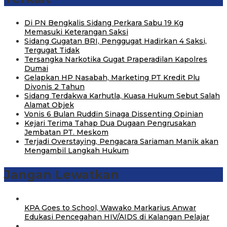
Di PN Bengkalis Sidang Perkara Sabu 19 Kg
Memasuki Keterangan Saksi
Sidang Gugatan BRI, Penggugat Hadirkan 4 Saksi,
Tergugat Tidak
Tersangka Narkotika Gugat Praperadilan Kapolres
Dumai
Gelapkan HP Nasabah, Marketing PT Kredit Plu
Divonis 2 Tahun
Sidang Terdakwa Karhutla, Kuasa Hukum Sebut Salah
Alamat Objek
Vonis 6 Bulan Ruddin Sinaga Dissenting Opinian
Kejari Terima Tahap Dua Dugaan Pengrusakan
Jembatan PT. Meskom
Terjadi Overstaying, Pengacara Sariaman Manik akan
Mengambil Langkah Hukum
Jangan Lewatkan
‎KPA Goes to School, Wawako Markarius Anwar
Edukasi Pencegahan HIV/AIDS di Kalangan Pelajar