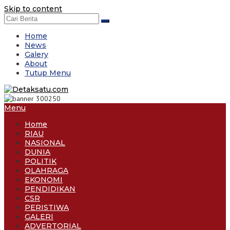
Skip to content
Home
News
Galery
About
Tutup Menu
Menu
Home
RIAU
NASIONAL
DUNIA
POLITIK
OLAHRAGA
EKONOMI
PENDIDIKAN
CSR
PERISTIWA
GALERI
ADVERTORIAL