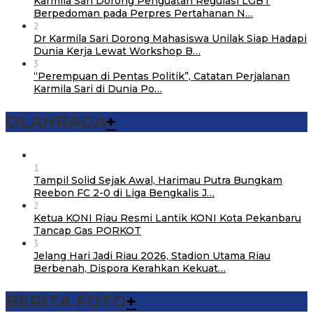
Karmila Sari Dorong Penguatan Regulasi LGBT
Berpedoman pada Perpres Pertahanan N…
2
Dr Karmila Sari Dorong Mahasiswa Unilak Siap Hadapi
Dunia Kerja Lewat Workshop B…
3
“Perempuan di Pentas Politik”, Catatan Perjalanan
Karmila Sari di Dunia Po…
OLAHRAGA
+
1
Tampil Solid Sejak Awal, Harimau Putra Bungkam
Reebon FC 2-0 di Liga Bengkalis J…
2
Ketua KONI Riau Resmi Lantik KONI Kota Pekanbaru
Tancap Gas PORKOT
3
Jelang Hari Jadi Riau 2026, Stadion Utama Riau
Berbenah, Dispora Kerahkan Kekuat…
BERITA FOTO
+