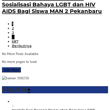
Sosialisasi Bahaya LGBT dan HIV
AIDS Bagi Siswa MAN 2 Pekanbaru
1
2
3
…
687
Berikutnya
No More Posts Available.
No more pages to load.
View More
POLITIK
+
1