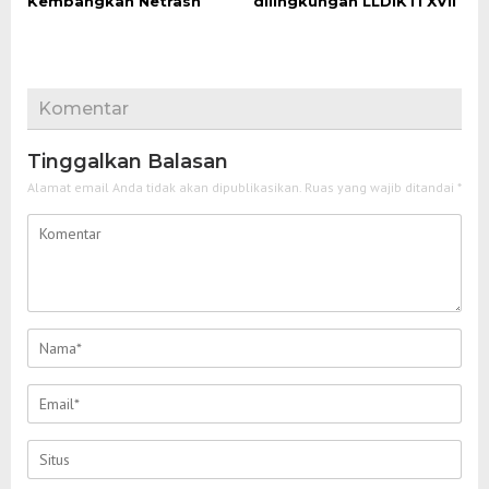
Kembangkan Netrash
dilingkungan LLDIKTI XVII
Komentar
Tinggalkan Balasan
Alamat email Anda tidak akan dipublikasikan.
Ruas yang wajib ditandai
*