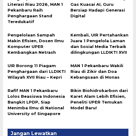
Literasi Riau 2026, MAN 1
Gas Kuasai AI, Guru
Pekanbaru Raih
Bersiap Hadapi Generasi
Penghargaan Stand
Digital
Teredukatif
Pengelolaan Sampah
Kembali, UIR Pertahankan
Makin Efisien, Dosen Ilmu
Juara 1 Pengelola Laman
Komputer UPER
dan Sosial Media Terbaik
Kembangkan Netrash
dilingkungan LLDIKTI XVII
UIR Borong 11 Piagam
MAN 1 Pekanbaru Wakili
Penghargaan dari LLDIKTI
Riau di Zikir dan Doa
Wilayah XVII Riau – Kepri
Kebangsaan di Monas
Rafif MAN 1 Pekanbaru
Bikin Biohidrokarbon dari
Lolos Beasiswa Indonesia
Karet Alam Lebih Efisien,
Bangkit LPDP, Siap
Peneliti UPER Temukan
Menimba Ilmu di National
Model Baru!
University of Singapore
Jangan Lewatkan