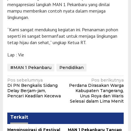
mengapresiasi langkah MAN 1 Pekanbaru yang dinilai
mampu memberikan contoh nyata dalam menjaga
lingkungan.
“Kami sangat mendukung kegiatan ini. Penanaman pohon
seperti ini sangat bermanfaat untuk menjaga lingkungan
tetap hijau dan sehat,” ungkap Ketua RT.
Lap : Vie
#MAN 1 Pekanbaru
Pendidikan
Navigasi
Pos sebelumnya
Pos berikutnya
Di PN Bengkalis Sidang
Perdana Dirasakan Warga
pos
Delay Berjam-jam,
Kabupaten Tangerang,
Pencari Keadilan Kecewa
Urus Roya dan Waris
Selesai dalam Lima Menit
Terkait
Menginspirasi di Festival
MAN 1 Pekanbaru Tancap