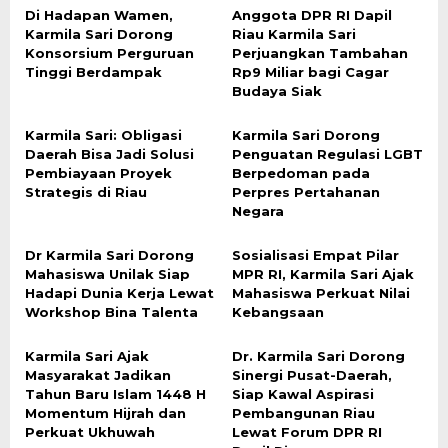
Di Hadapan Wamen,
Anggota DPR RI Dapil
Karmila Sari Dorong
Riau Karmila Sari
Konsorsium Perguruan
Perjuangkan Tambahan
Tinggi Berdampak
Rp9 Miliar bagi Cagar
Budaya Siak
Karmila Sari: Obligasi
Karmila Sari Dorong
Daerah Bisa Jadi Solusi
Penguatan Regulasi LGBT
Pembiayaan Proyek
Berpedoman pada
Strategis di Riau
Perpres Pertahanan
Negara
Dr Karmila Sari Dorong
Sosialisasi Empat Pilar
Mahasiswa Unilak Siap
MPR RI, Karmila Sari Ajak
Hadapi Dunia Kerja Lewat
Mahasiswa Perkuat Nilai
Workshop Bina Talenta
Kebangsaan
Karmila Sari Ajak
Dr. Karmila Sari Dorong
Masyarakat Jadikan
Sinergi Pusat-Daerah,
Tahun Baru Islam 1448 H
Siap Kawal Aspirasi
Momentum Hijrah dan
Pembangunan Riau
Perkuat Ukhuwah
Lewat Forum DPR RI