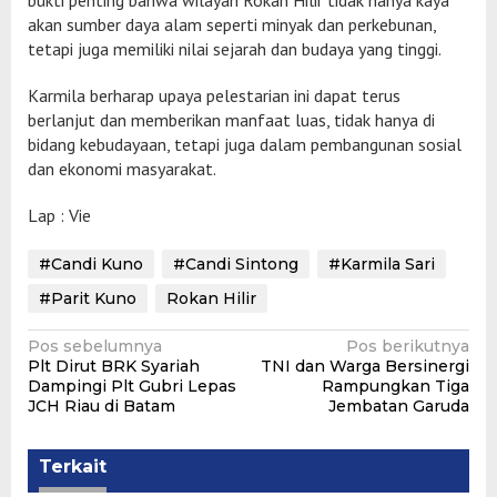
akan sumber daya alam seperti minyak dan perkebunan,
tetapi juga memiliki nilai sejarah dan budaya yang tinggi.
Karmila berharap upaya pelestarian ini dapat terus
berlanjut dan memberikan manfaat luas, tidak hanya di
bidang kebudayaan, tetapi juga dalam pembangunan sosial
dan ekonomi masyarakat.
Lap : Vie
#Candi Kuno
#Candi Sintong
#Karmila Sari
#Parit Kuno
Rokan Hilir
Navigasi
Pos sebelumnya
Pos berikutnya
Plt Dirut BRK Syariah
TNI dan Warga Bersinergi
pos
Dampingi Plt Gubri Lepas
Rampungkan Tiga
JCH Riau di Batam
Jembatan Garuda
Terkait