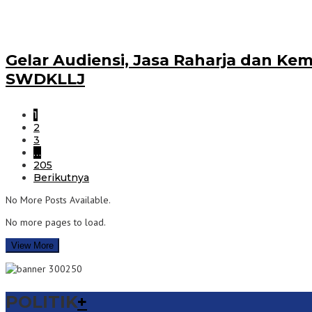
Gelar Audiensi, Jasa Raharja dan K
SWDKLLJ
1
2
3
…
205
Berikutnya
No More Posts Available.
No more pages to load.
View More
POLITIK
+