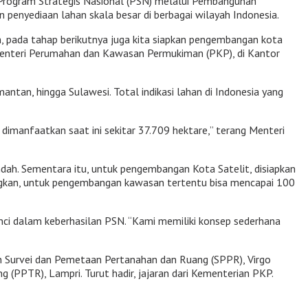
Program Strategis Nasional (PSN) melalui Pembangunan
penyediaan lahan skala besar di berbagai wilayah Indonesia.
 pada tahap berikutnya juga kita siapkan pengembangan kota
 Menteri Perumahan dan Kawasan Permukiman (PKP), di Kantor
tan, hingga Sulawesi. Total indikasi lahan di Indonesia yang
dimanfaatkan saat ini sekitar 37.709 hektare,” terang Menteri
dah. Sementara itu, untuk pengembangan Kota Satelit, disiapkan
dangkan, untuk pengembangan kawasan tertentu bisa mencapai 100
ci dalam keberhasilan PSN. “Kami memiliki konsep sederhana
jen Survei dan Pemetaan Pertanahan dan Ruang (SPPR), Virgo
 (PPTR), Lampri. Turut hadir, jajaran dari Kementerian PKP.