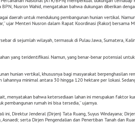
n Pertanahan Nasional (ATR/BPN) memperkuat dukungan terhadap 
a BPN, Nusron Wahid, mengatakan bahwa dukungan diberikan dengan 
agai daerah untuk mendukung pembangunan hunian vertikal. Namun,
sar,” ujar Menteri Nusron dalam Rapat Koordinasi (Rakor) bersama
bar di sejumlah wilayah, termasuk di Pulau Jawa, Sumatera, Kaliman
an yang teridentifikasi. Namun, yang benar-benar potensial untuk 
n hunian vertikal, khususnya bagi masyarakat berpenghasilan ren
han lahannya minimal antara 30 hingga 120 hektare per lokasi. Se
t, menyatakan bahwa ketersediaan lahan ini merupakan faktor kun
 pembangunan rumah ini bisa tersedia,” ujarnya.
 ini, Direktur Jenderal (Dirjen) Tata Ruang, Suyus Windayana; Dir
Asnaedi; serta Dirjen Pengendalian dan Penertiban Tanah dan Ruang