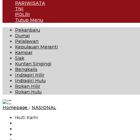
PARIWISATA
TNI
POLRI
Tutup Menu
Pekanbaru
Dumai
Pelalawan
Kepulauan Meranti
Kampar
Siak
Kuntan Singingi
Bengkalis
Indragiri Hilir
Indragiri Hulu
Rokan Hilir
Rokan Hulu
Dukung
Homepage
/
NASIONAL
Pembangunan
Ikuti Kami
Permukiman
Hunian
Vertikal
dan