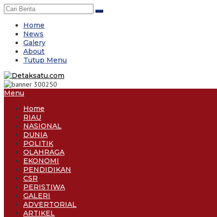
Skip
to
content
Home
News
Galery
About
Tutup Menu
Menu
Home
RIAU
NASIONAL
DUNIA
POLITIK
OLAHRAGA
EKONOMI
PENDIDIKAN
CSR
PERISTIWA
GALERI
ADVERTORIAL
ARTIKEL