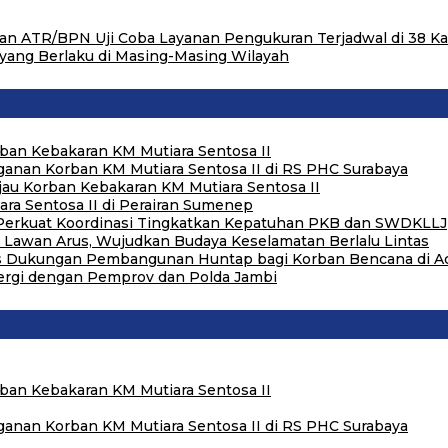
an ATR/BPN Uji Coba Layanan Pengukuran Terjadwal di 38 K
yang Berlaku di Masing-Masing Wilayah
rban Kebakaran KM Mutiara Sentosa II
anan Korban KM Mutiara Sentosa II di RS PHC Surabaya
njau Korban Kebakaran KM Mutiara Sentosa II
ra Sentosa II di Perairan Sumenep
 Perkuat Koordinasi Tingkatkan Kepatuhan PKB dan SWDKLLJ
ri Lawan Arus, Wujudkan Budaya Keselamatan Berlalu Lintas
tas Dukungan Pembangunan Huntap bagi Korban Bencana di 
nergi dengan Pemprov dan Polda Jambi
rban Kebakaran KM Mutiara Sentosa II
anan Korban KM Mutiara Sentosa II di RS PHC Surabaya