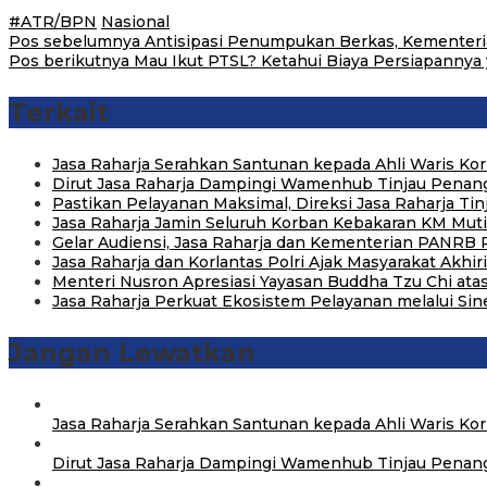
#ATR/BPN
Nasional
Navigasi
Pos sebelumnya
Antisipasi Penumpukan Berkas, Kementeri
Pos berikutnya
Mau Ikut PTSL? Ketahui Biaya Persiapannya 
pos
Terkait
Jasa Raharja Serahkan Santunan kepada Ahli Waris Ko
Dirut Jasa Raharja Dampingi Wamenhub Tinjau Penang
Pastikan Pelayanan Maksimal, Direksi Jasa Raharja Ti
Jasa Raharja Jamin Seluruh Korban Kebakaran KM Mutia
Gelar Audiensi, Jasa Raharja dan Kementerian PANRB
Jasa Raharja dan Korlantas Polri Ajak Masyarakat Akhi
Menteri Nusron Apresiasi Yayasan Buddha Tzu Chi a
Jasa Raharja Perkuat Ekosistem Pelayanan melalui Si
Jangan Lewatkan
Jasa Raharja Serahkan Santunan kepada Ahli Waris Ko
Dirut Jasa Raharja Dampingi Wamenhub Tinjau Penang