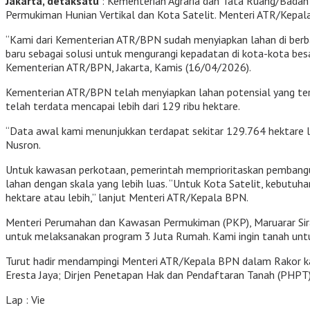
Jakarta, detaksatu
: Kementerian Agraria dan Tata Ruang/Bada
Permukiman Hunian Vertikal dan Kota Satelit. Menteri ATR/Kepal
“Kami dari Kementerian ATR/BPN sudah menyiapkan lahan di berb
baru sebagai solusi untuk mengurangi kepadatan di kota-kota be
Kementerian ATR/BPN, Jakarta, Kamis (16/04/2026).
Kementerian ATR/BPN telah menyiapkan lahan potensial yang terse
telah terdata mencapai lebih dari 129 ribu hektare.
“Data awal kami menunjukkan terdapat sekitar 129.764 hektare lah
Nusron.
Untuk kawasan perkotaan, pemerintah memprioritaskan pembanguna
lahan dengan skala yang lebih luas. “Untuk Kota Satelit, kebutu
hektare atau lebih,” lanjut Menteri ATR/Kepala BPN.
Menteri Perumahan dan Kawasan Permukiman (PKP), Maruarar Sirai
untuk melaksanakan program 3 Juta Rumah. Kami ingin tanah untuk
Turut hadir mendampingi Menteri ATR/Kepala BPN dalam Rakor kali
Eresta Jaya; Dirjen Penetapan Hak dan Pendaftaran Tanah (PHPT), 
Lap : Vie