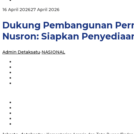
Kota
Satelit,
oleh
16 April 2026
27 April 2026
Menteri
Admin
Nusron:
Detaksatu
Dukung Pembangunan Permuk
Siapkan
Penyediaan
Lahan
Nusron: Siapkan Penyediaan
di
Berbagai
Wilayah
Admin Detaksatu
-
NASIONAL