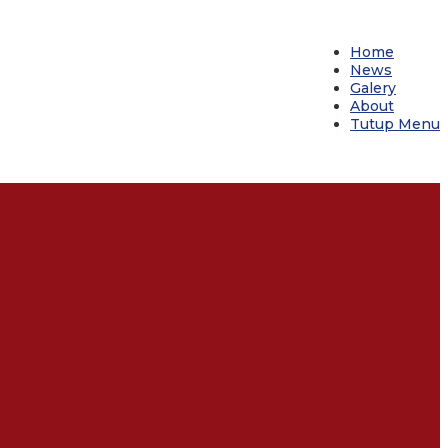
Home
News
Galery
About
Tutup Menu