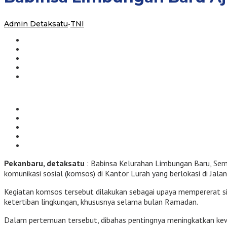
Aktifkan
Pos
Ronda
Admin Detaksatu
-
TNI
Selama
Ramadan
Pekanbaru, detaksatu
: Babinsa Kelurahan Limbungan Baru, Se
komunikasi sosial (komsos) di Kantor Lurah yang berlokasi di J
Kegiatan komsos tersebut dilakukan sebagai upaya mempererat s
ketertiban lingkungan, khususnya selama bulan Ramadan.
Dalam pertemuan tersebut, dibahas pentingnya meningkatkan ke