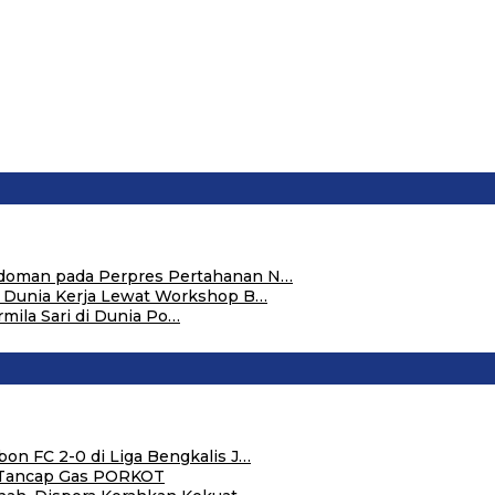
edoman pada Perpres Pertahanan N…
i Dunia Kerja Lewat Workshop B…
rmila Sari di Dunia Po…
on FC 2-0 di Liga Bengkalis J…
u Tancap Gas PORKOT