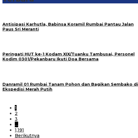
Antisipasi Karhutla, Babinsa Koramil Rumbai Pantau Jalan
Paus Sri Meranti
Peringati HUT ke-1 Kodam XIX/Tuanku Tambusai, Personel
Kodim 0301/Pekanbaru Ikuti Doa Bersama
Danramil 01 Rumbai Tanam Pohon dan Bagikan Sembako di
Ekspedisi Merah Putih
1
2
3
…
1,191
Berikutnya