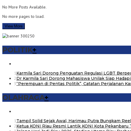
No More Posts Available.
No more pages to load.
View More
POLITIK
+
1
Karmila Sari Dorong Penguatan Regulasi LGBT Berp
2
Dr Karmila Sari Dorong Mahasiswa Unilak Siap Hadap
3
“Perempuan di Pentas Politik”, Catatan Perjalanan Ka
OLAHRAGA
+
1
Tampil Solid Sejak Awal, Harimau Putra Bungkam Reeb
2
Ketua KONI Riau Resmi Lantik KONI Kota Pekanbar