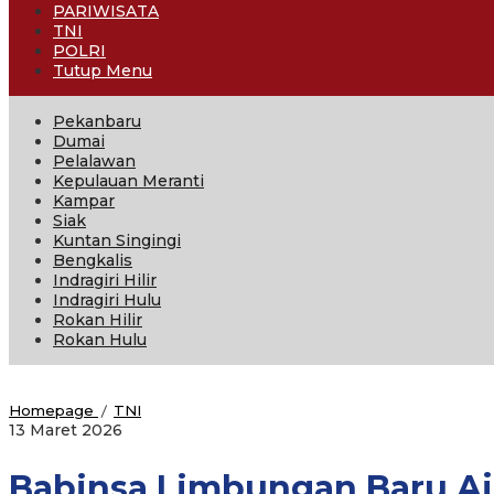
PARIWISATA
TNI
POLRI
Tutup Menu
Pekanbaru
Dumai
Pelalawan
Kepulauan Meranti
Kampar
Siak
Kuntan Singingi
Bengkalis
Indragiri Hilir
Indragiri Hulu
Rokan Hilir
Rokan Hulu
Babinsa
Homepage
/
TNI
oleh
Limbungan
13 Maret 2026
Admin
Baru
Ajak
Detaksatu
Babinsa Limbungan Baru A
Warga