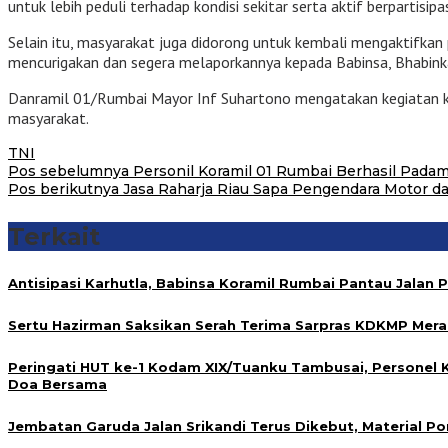
untuk lebih peduli terhadap kondisi sekitar serta aktif berpartisi
Selain itu, masyarakat juga didorong untuk kembali mengaktifkan
mencurigakan dan segera melaporkannya kepada Babinsa, Bhabin
Danramil 01/Rumbai Mayor Inf Suhartono mengatakan kegiatan kom
masyarakat.
TNI
Navigasi
Pos sebelumnya
Personil Koramil 01 Rumbai Berhasil Padam
Pos berikutnya
Jasa Raharja Riau Sapa Pengendara Motor dan
pos
Terkait
Antisipasi Karhutla, Babinsa Koramil Rumbai Pantau Jalan P
Sertu Hazirman Saksikan Serah Terima Sarpras KDKMP Mera
Peringati HUT ke-1 Kodam XIX/Tuanku Tambusai, Personel 
Doa Bersama
Jembatan Garuda Jalan Srikandi Terus Dikebut, Material Po