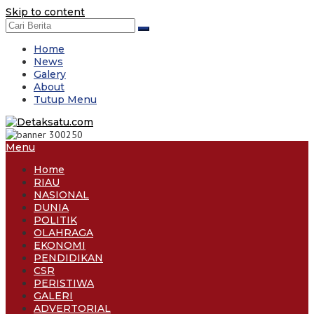
Skip to content
Home
News
Galery
About
Tutup Menu
Menu
Home
RIAU
NASIONAL
DUNIA
POLITIK
OLAHRAGA
EKONOMI
PENDIDIKAN
CSR
PERISTIWA
GALERI
ADVERTORIAL