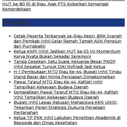
HUT ke-80 RI di Riau, Ajak PTS Kobarkan Semangat
Kemerdekaan
Terkait
Cetak Peserta Terbanyak se-Riau Kepri, BRK Syariah
dan Pemkab Inhil Gelar Ramah Tamah ASN Pensiun
dan Purnabakti
Ketua KNPI Inhil: Jadikan HUT ke-53 Ini Momentum
Karya Nyata Bukan Sekadar Seremoni
Tanpa Gesekan, Satu Suara: Keluarga Besar PKDP
Inhil Sepakat Tunjuk Diki Nofriadi Jadi Ketua
H-1 Pembukaan MTQ Riau Ke-44, Bupati Inhil Tinjau
Stand Bazar dan Minta Persiapan Dimaksimalkan
Pawai Ta’aruf MTQ Riau Ke-44, Kafilah Inhil
Tampilkan Kekayaan Budaya Daerah
Semarakkan Pawai Ta’aruf MTQ Riau Ke-44, Kafilah
Inhil Tampilkan Kekayaan Budaya Daerah
Bupati Inhil Lepas Ratusan Mahasiswa KKN UNISI,
Tekankan Peran Strategis Dukung Penataan
Pertanahan
Ketua TP PKK Inhil Lakukan Penelitian Akademik di
Bappeda dan Dinas Kesehatan