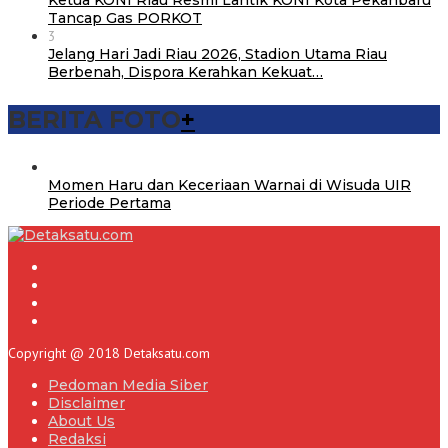
Ketua KONI Riau Resmi Lantik KONI Kota Pekanbaru
Tancap Gas PORKOT
3
Jelang Hari Jadi Riau 2026, Stadion Utama Riau
Berbenah, Dispora Kerahkan Kekuat…
BERITA FOTO
+
Momen Haru dan Keceriaan Warnai di Wisuda UIR
Periode Pertama
Copyright @ 2018 Detaksatu.com
Pedoman Media Siber
Disclaimer
About Us
Redaksi