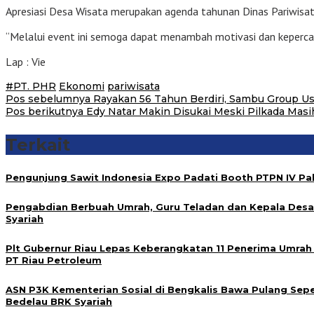
Apresiasi Desa Wisata merupakan agenda tahunan Dinas Pariwisata Ri
“Melalui event ini semoga dapat menambah motivasi dan kepercayaa
Lap : Vie
#PT. PHR
Ekonomi
pariwisata
Navigasi
Pos sebelumnya
Rayakan 56 Tahun Berdiri, Sambu Group U
Pos berikutnya
Edy Natar Makin Disukai Meski Pilkada Masi
pos
Terkait
Pengunjung Sawit Indonesia Expo Padati Booth PTPN IV P
Pengabdian Berbuah Umrah, Guru Teladan dan Kepala Desa
Syariah
Plt Gubernur Riau Lepas Keberangkatan 11 Penerima Umrah
PT Riau Petroleum
ASN P3K Kementerian Sosial di Bengkalis Bawa Pulang Sepe
Bedelau BRK Syariah