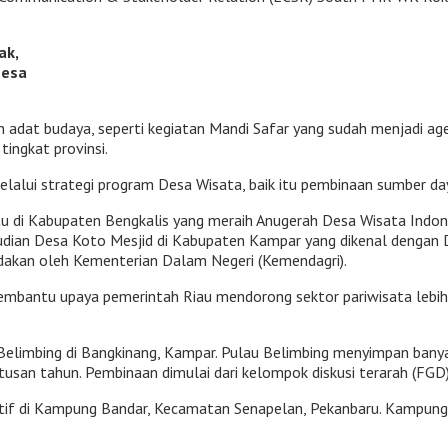
ak,
Desa
n adat budaya, seperti kegiatan Mandi Safar yang sudah menjadi ag
ingkat provinsi.
melalui strategi program Desa Wisata, baik itu pembinaan sumber 
atu di Kabupaten Bengkalis yang meraih Anugerah Desa Wisata Indon
ian Desa Koto Mesjid di Kabupaten Kampar yang dikenal dengan De
dakan oleh Kementerian Dalam Negeri (Kemendagri).
mbantu upaya pemerintah Riau mendorong sektor pariwisata lebih 
limbing di Bangkinang, Kampar. Pulau Belimbing menyimpan banyak
usan tahun. Pembinaan dimulai dari kelompok diskusi terarah (FGD)
f di Kampung Bandar, Kecamatan Senapelan, Pekanbaru. Kampung Ban