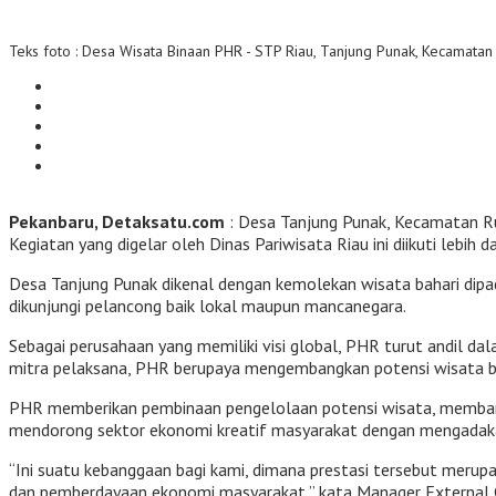
Teks foto : Desa Wisata Binaan PHR - STP Riau, Tanjung Punak, Kecamatan 
Pekanbaru, Detaksatu.com
: Desa Tanjung Punak, Kecamatan Ru
Kegiatan yang digelar oleh Dinas Pariwisata Riau ini diikuti lebih d
Desa Tanjung Punak dikenal dengan kemolekan wisata bahari dip
dikunjungi pelancong baik lokal maupun mancanegara.
Sebagai perusahaan yang memiliki visi global, PHR turut andil d
mitra pelaksana, PHR berupaya mengembangkan potensi wisata b
PHR memberikan pembinaan pengelolaan potensi wisata, memban
mendorong sektor ekonomi kreatif masyarakat dengan mengadakan p
“Ini suatu kebanggaan bagi kami, dimana prestasi tersebut meru
dan pemberdayaan ekonomi masyarakat,” kata Manager External 