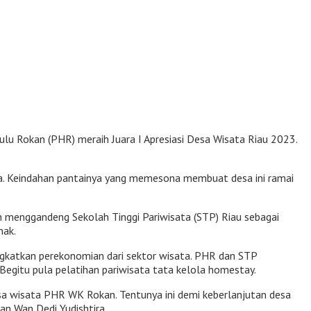
u Rokan (PHR) meraih Juara I Apresiasi Desa Wisata Riau 2023.
ya. Keindahan pantainya yang memesona membuat desa ini ramai
n menggandeng Sekolah Tinggi Pariwisata (STP) Riau sebagai
nak.
katkan perekonomian dari sektor wisata. PHR dan STP
Begitu pula pelatihan pariwisata tata kelola homestay.
sa wisata PHR WK Rokan. Tentunya ini demi keberlanjutan desa
n Wan Dedi Yudishtira.