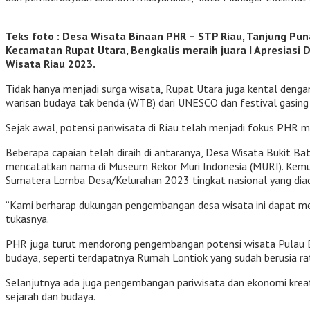
Teks foto : Desa Wisata Binaan PHR – STP Riau, Tanjung Pun
Kecamatan Rupat Utara, Bengkalis meraih juara I Apresiasi 
Wisata Riau 2023.
Tidak hanya menjadi surga wisata, Rupat Utara juga kental denga
warisan budaya tak benda (WTB) dari UNESCO dan festival gasing t
Sejak awal, potensi pariwisata di Riau telah menjadi fokus PHR 
Beberapa capaian telah diraih di antaranya, Desa Wisata Bukit B
mencatatkan nama di Museum Rekor Muri Indonesia (MURI). Kemud
Sumatera Lomba Desa/Kelurahan 2023 tingkat nasional yang dia
“Kami berharap dukungan pengembangan desa wisata ini dapat me
tukasnya.
PHR juga turut mendorong pengembangan potensi wisata Pulau Be
budaya, seperti terdapatnya Rumah Lontiok yang sudah berusia rat
Selanjutnya ada juga pengembangan pariwisata dan ekonomi kreati
sejarah dan budaya.