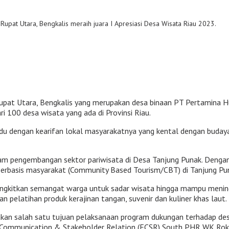
Rupat Utara, Bengkalis meraih juara I Apresiasi Desa Wisata Riau 2023.
pat Utara, Bengkalis yang merupakan desa binaan PT Pertamina Hul
ari 100 desa wisata yang ada di Provinsi Riau.
adu dengan kearifan lokal masyarakatnya yang kental dengan buda
alam pengembangan sektor pariwisata di Desa Tanjung Punak. Denga
erbasis masyarakat (Community Based Tourism/CBT) di Tanjung Pu
gkitkan semangat warga untuk sadar wisata hingga mampu mening
elatihan produk kerajinan tangan, suvenir dan kuliner khas laut. 
pakan salah satu tujuan pelaksanaan program dukungan terhadap de
Communication & Stakeholder Relation (ECSR) South PHR WK Roka