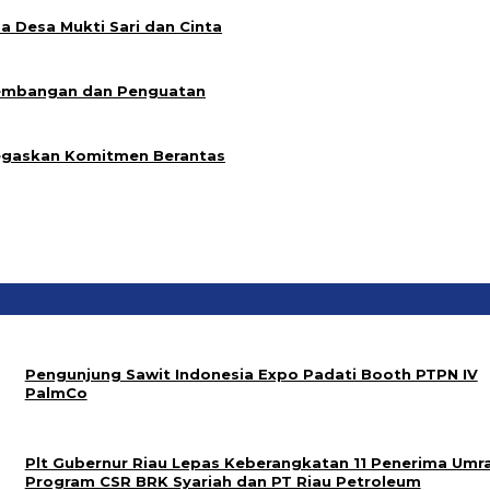
a Desa Mukti Sari dan Cinta
gembangan dan Penguatan
egaskan Komitmen Berantas
Pengunjung Sawit Indonesia Expo Padati Booth PTPN IV
PalmCo
Plt Gubernur Riau Lepas Keberangkatan 11 Penerima Umr
Program CSR BRK Syariah dan PT Riau Petroleum