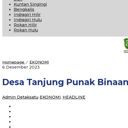
Kuntan Singingi
Bengkalis
Indragiri Hilir
Indragiri Hulu
Rokan Hilir
Rokan Hulu
Desa
Homepage
/
EKONOMI
oleh
Tanjung
6 Desember 2023
Admin
Punak
Binaan
Detaksatu
Desa Tanjung Punak Binaan 
PHR
Raih
Juara
I
Admin Detaksatu
-
EKONOMI
,
HEADLINE
Apresiasi
Desa
Wisata
Riau